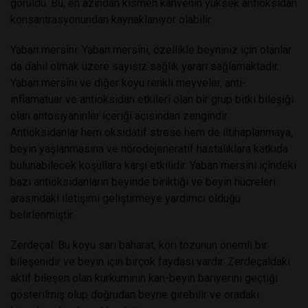
görüldü. Bu, en azından kısmen kahvenin yüksek antioksidan
konsantrasyonundan kaynaklanıyor olabilir.
Yaban mersini: Yaban mersini, özellikle beyniniz için olanlar
da dahil olmak üzere sayısız sağlık yararı sağlamaktadır.
Yaban mersini ve diğer koyu renkli meyveler, anti-
inflamatuar ve antioksidan etkileri olan bir grup bitki bileşiği
olan antosiyaninler içeriği açısından zengindir.
Antioksidanlar hem oksidatif strese hem de iltihaplanmaya,
beyin yaşlanmasına ve nörodejeneratif hastalıklara katkıda
bulunabilecek koşullara karşı etkilidir. Yaban mersini içindeki
bazı antioksidanların beyinde biriktiği ve beyin hücreleri
arasındaki iletişimi geliştirmeye yardımcı olduğu
belirlenmiştir.
Zerdeçal: Bu koyu sarı baharat, köri tozunun önemli bir
bileşenidir ve beyin için birçok faydası vardır. Zerdeçaldaki
aktif bileşen olan kurkuminin kan-beyin bariyerini geçtiği
gösterilmiş olup doğrudan beyne girebilir ve oradaki