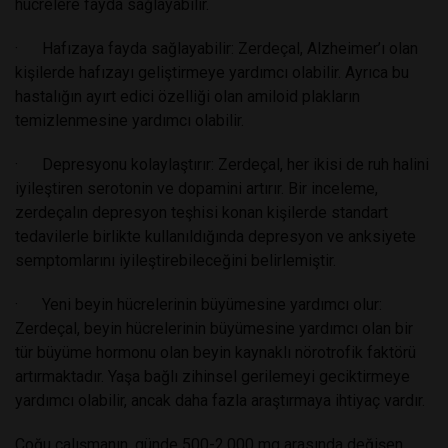
hücrelere fayda sağlayabilir.
· Hafızaya fayda sağlayabilir: Zerdeçal, Alzheimer’ı olan
kişilerde hafızayı geliştirmeye yardımcı olabilir. Ayrıca bu
hastalığın ayırt edici özelliği olan amiloid plakların
temizlenmesine yardımcı olabilir.
· Depresyonu kolaylaştırır: Zerdeçal, her ikisi de ruh halini
iyileştiren serotonin ve dopamini artırır. Bir inceleme,
zerdeçalın depresyon teşhisi konan kişilerde standart
tedavilerle birlikte kullanıldığında depresyon ve anksiyete
semptomlarını iyileştirebileceğini belirlemiştir.
· Yeni beyin hücrelerinin büyümesine yardımcı olur:
Zerdeçal, beyin hücrelerinin büyümesine yardımcı olan bir
tür büyüme hormonu olan beyin kaynaklı nörotrofik faktörü
artırmaktadır. Yaşa bağlı zihinsel gerilemeyi geciktirmeye
yardımcı olabilir, ancak daha fazla araştırmaya ihtiyaç vardır.
Çoğu çalışmanın, günde 500-2.000 mg arasında değişen