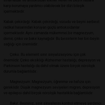
inflamatuar ve antioksidan etkiler veren ve beyni hasara
karşı korumaya yardımcı olabilecek bir dizi bileşik
içermektedir.
Kabak çekirdeği: Kabak çekirdeği, vücudu ve beyni serbest
radikal hasarından koruyan güçlü antioksidanlar
içermektedir. Aynı zamanda mükemmel bir magnezyum,
demir, çinko ve bakır kaynağıdır. Bu besinlerin her biri beyin
sağlığı için önemlidir:
· Çinko: Bu element sinir sinyalizasyonu için çok
önemlidir. Çinko eksikliği Alzheimer hastalığı, depresyon ve
Parkinson hastalığı da dahil olmak üzere birçok nörolojik
durumla bağlantılıdır.
· Magnezyum: Magnezyum, öğrenme ve hafıza için
gereklidir. Düşük magnezyum seviyeleri migren, depresyon
ve epilepsi dahil birçok nörolojik hastalıkla bağlantılıdır.
· Bakır: Beyniniz, sinir sinyallerini kontrol etmeye yardımcı