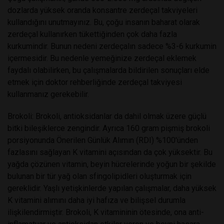
dozlarda yüksek oranda konsantre zerdeçal takviyeleri
kullandığını unutmayınız. Bu, çoğu insanın baharat olarak
zerdeçal kullanırken tükettiğinden çok daha fazla
kurkumindir. Bunun nedeni zerdeçalın sadece %3-6 kurkumin
içermesidir. Bu nedenle yemeğinize zerdeçal eklemek
faydalı olabilirken, bu çalışmalarda bildirilen sonuçları elde
etmek için doktor rehberliğinde zerdeçal takviyesi
kullanmanız gerekebilir.
Brokoli: Brokoli, antioksidanlar da dahil olmak üzere güçlü
bitki bileşiklerce zengindir. Ayrıca 160 gram pişmiş brokoli
porsiyonunda Önerilen Günlük Alımın (RDI) %100'ünden
fazlasını sağlayan K vitamini açısından da çok yüksektir. Bu
yağda çözünen vitamin, beyin hücrelerinde yoğun bir şekilde
bulunan bir tür yağ olan sfingolipidleri oluşturmak için
gereklidir. Yaşlı yetişkinlerde yapılan çalışmalar, daha yüksek
K vitamini alımını daha iyi hafıza ve bilişsel durumla
ilişkilendirmiştir. Brokoli, K vitamininin ötesinde, ona anti-