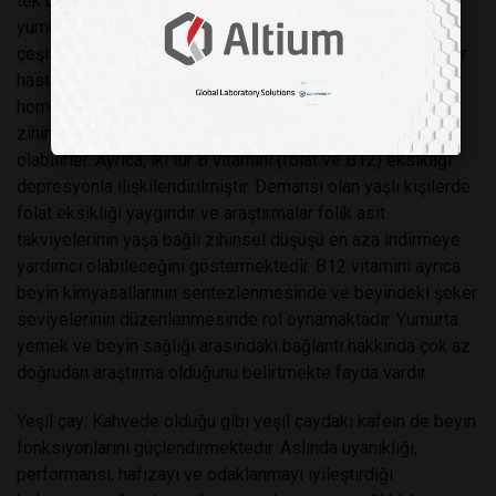
tek bir yumurta sarısı 112 mg içermektedir. Ayrıca
yumurtada bulunan B vitaminlerinin de beyin sağlığında
çeşitli rolleri vardır. Başlangıç ​​olarak, demans ve Alzheimer
hastalığı ile bağlantılı olabilecek bir amino asit olan
homosistein düzeylerini düşürerek yaşlı erişkinlerde
zihinsel düşüşün ilerlemesini yavaşlatmaya yardımcı
olabilirler. Ayrıca, iki tür B vitamini (folat ve B12) eksikliği
depresyonla ilişkilendirilmiştir. Demansı olan yaşlı kişilerde
folat eksikliği yaygındır ve araştırmalar folik asit
takviyelerinin yaşa bağlı zihinsel düşüşü en aza indirmeye
yardımcı olabileceğini göstermektedir. B12 vitamini ayrıca
beyin kimyasallarının sentezlenmesinde ve beyindeki şeker
seviyelerinin düzenlenmesinde rol oynamaktadır. Yumurta
yemek ve beyin sağlığı arasındaki bağlantı hakkında çok az
doğrudan araştırma olduğunu belirtmekte fayda vardır.
Yeşil çay: Kahvede olduğu gibi yeşil çaydaki kafein de beyin
fonksiyonlarını güçlendirmektedir. Aslında uyanıklığı,
performansı, hafızayı ve odaklanmayı iyileştirdiği