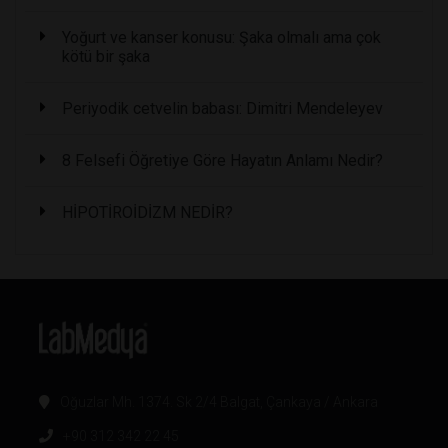
Yoğurt ve kanser konusu: Şaka olmalı ama çok
kötü bir şaka
Periyodik cetvelin babası: Dimitri Mendeleyev
8 Felsefi Öğretiye Göre Hayatın Anlamı Nedir?
HİPOTİROİDİZM NEDİR?
Oğuzlar Mh. 1374. Sk 2/4 Balgat, Çankaya / Ankara
+90 312 342 22 45