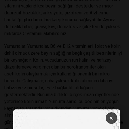
vitamini yaşlandıkça beyin sağlığını destekler ve majör
depresif bozukluk, anksiyete, şizofreni ve Alzheimer
hastalığı gibi durumlara karşı koruma sağlayabilir. Ayrıca
dolmalık biber, guava, kivi, domates ve çilekten de yüksek
miktarda C vitamini alabilirsiniz.
Yumurtalar: Yumurtalar, B6 ve B12 vitaminleri, folat ve kolin
dahil olmak üzere beyin sağlığına bağlı çeşitli besinlerin iyi
bir kaynağıdır. Kolin, vücudunuzun ruh halini ve hafızayı
düzenlemeye yardımcı olan bir nörotransmiter olan
asetilkolin oluşturmak için kullandığı önemli bir mikro
besindir. Çalışmalar, daha yüksek kolin alımının daha iyi
hafıza ve zihinsel işlevle bağlantılı olduğunu
göstermektedir. Bununla birlikte, birçok insan diyetlerinde
yeterince kolin almaz. Yumurta sarısı bu besinin en yoğun
kaynakları arasında yer aldığından, yumurta yemek kolin
almanın kolay bir yoludur. Yeterli kolin alımı çoğu kadın için
×
günde 425 mg ve erkekler için günde 550 mg'dır ve sadece