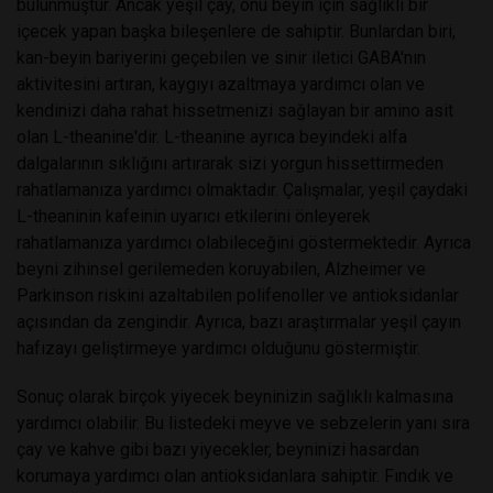
bulunmuştur. Ancak yeşil çay, onu beyin için sağlıklı bir
içecek yapan başka bileşenlere de sahiptir. Bunlardan biri,
kan-beyin bariyerini geçebilen ve sinir iletici GABA'nın
aktivitesini artıran, kaygıyı azaltmaya yardımcı olan ve
kendinizi daha rahat hissetmenizi sağlayan bir amino asit
olan L-theanine'dir. L-theanine ayrıca beyindeki alfa
dalgalarının sıklığını artırarak sizi yorgun hissettirmeden
rahatlamanıza yardımcı olmaktadır. Çalışmalar, yeşil çaydaki
L-theaninin kafeinin uyarıcı etkilerini önleyerek
rahatlamanıza yardımcı olabileceğini göstermektedir. Ayrıca
beyni zihinsel gerilemeden koruyabilen, Alzheimer ve
Parkinson riskini azaltabilen polifenoller ve antioksidanlar
açısından da zengindir. Ayrıca, bazı araştırmalar yeşil çayın
hafızayı geliştirmeye yardımcı olduğunu göstermiştir.
Sonuç olarak birçok yiyecek beyninizin sağlıklı kalmasına
yardımcı olabilir. Bu listedeki meyve ve sebzelerin yanı sıra
çay ve kahve gibi bazı yiyecekler, beyninizi hasardan
korumaya yardımcı olan antioksidanlara sahiptir. Fındık ve