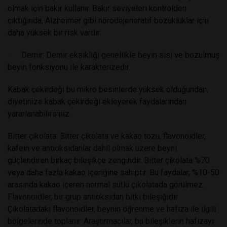
olmak için bakır kullanır. Bakır seviyeleri kontrolden
çıktığında, Alzheimer gibi nörodejeneratif bozukluklar için
daha yüksek bir risk vardır.
· Demir: Demir eksikliği genellikle beyin sisi ve bozulmuş
beyin fonksiyonu ile karakterizedir.
Kabak çekirdeği bu mikro besinlerde yüksek olduğundan,
diyetinize kabak çekirdeği ekleyerek faydalarından
yararlanabilirsiniz.
Bitter çikolata: Bitter çikolata ve kakao tozu, flavonoidler,
kafein ve antioksidanlar dahil olmak üzere beyni
güçlendiren birkaç bileşikçe zengindir. Bitter çikolata %70
veya daha fazla kakao içeriğine sahiptir. Bu faydalar, %10-50
arasında kakao içeren normal sütlü çikolatada görülmez.
Flavonoidler, bir grup antioksidan bitki bileşiğidir.
Çikolatadaki flavonoidler, beynin öğrenme ve hafıza ile ilgili
bölgelerinde toplanır. Araştırmacılar, bu bileşiklerin hafızayı