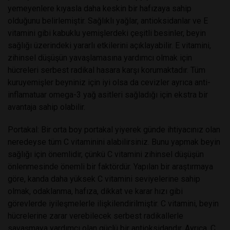
yemeyenlere kıyasla daha keskin bir hafızaya sahip
olduğunu belirlemiştir. Sağlıklı yağlar, antioksidanlar ve E
vitamini gibi kabuklu yemişlerdeki çeşitli besinler, beyin
sağlığı üzerindeki yararlı etkilerini açıklayabilir. E vitamini,
zihinsel düşüşün yavaşlamasına yardımcı olmak için
hücreleri serbest radikal hasara karşı korumaktadır. Tüm
kuruyemişler beyniniz için iyi olsa da cevizler ayrıca anti-
inflamatuar omega-3 yağ asitleri sağladığı için ekstra bir
avantaja sahip olabilir.
Portakal: Bir orta boy portakal yiyerek günde ihtiyacınız olan
neredeyse tüm C vitaminini alabilirsiniz. Bunu yapmak beyin
sağlığı için önemlidir, çünkü C vitamini zihinsel düşüşün
önlenmesinde önemli bir faktördür. Yapılan bir araştırmaya
göre, kanda daha yüksek C vitamini seviyelerine sahip
olmak, odaklanma, hafıza, dikkat ve karar hızı gibi
görevlerde iyileşmelerle ilişkilendirilmiştir. C vitamini, beyin
hücrelerine zarar verebilecek serbest radikallerle
savaşmaya yardımcı olan güçlü bir antioksidandır. Ayrıca, C