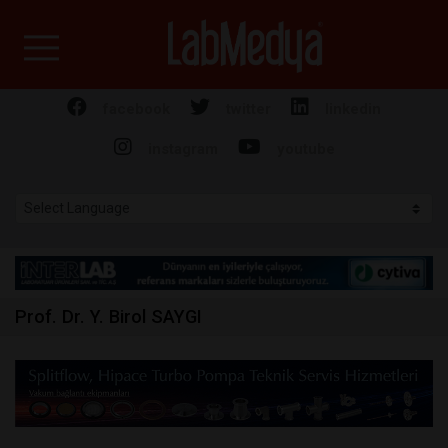
Labmedya - Laboratuv
facebook
twitter
linkedin
instagram
youtube
Prof. Dr. Y. Birol SAYGI