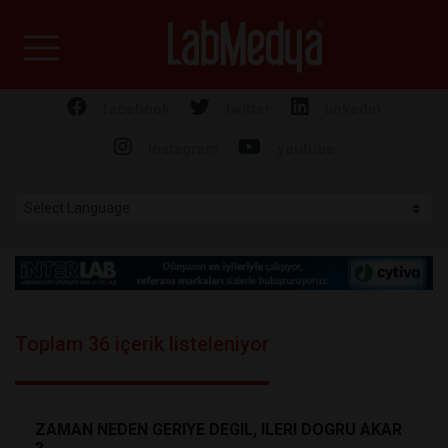
Labmedya - Laboratuv
facebook
twitter
linkedin
instagram
youtube
Toplam 36 içerik listeleniyor
ZAMAN NEDEN GERIYE DEGIL, ILERI DOGRU AKAR