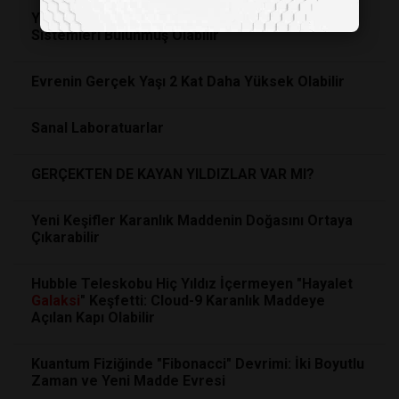
Yaşam Barındırma İhtimali En Yüksek Yıldız
Sistemleri Bulunmuş Olabilir
Evrenin Gerçek Yaşı 2 Kat Daha Yüksek Olabilir
Sanal Laboratuarlar
GERÇEKTEN DE KAYAN YILDIZLAR VAR MI?
Yeni Keşifler Karanlık Maddenin Doğasını Ortaya
Çıkarabilir
Hubble Teleskobu Hiç Yıldız İçermeyen "Hayalet
Galaksi
" Keşfetti: Cloud-9 Karanlık Maddeye
Açılan Kapı Olabilir
Kuantum Fiziğinde "Fibonacci" Devrimi: İki Boyutlu
Zaman ve Yeni Madde Evresi