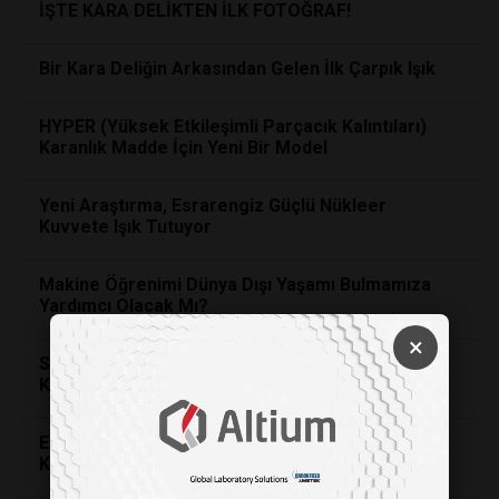
İŞTE KARA DELİKTEN İLK FOTOĞRAF!
Bir Kara Deliğin Arkasından Gelen İlk Çarpık Işık
HYPER (Yüksek Etkileşimli Parçacık Kalıntıları)
Karanlık Madde İçin Yeni Bir Model
Yeni Araştırma, Esrarengiz Güçlü Nükleer
Kuvvete Işık Tutuyor
Makine Öğrenimi Dünya Dışı Yaşamı Bulmamıza
Yardımcı Olacak Mı?
×
Samanyolu'nun Gençliğini Yansıtan Bir Gökada
Keşfedildi
Evren Karanlık Enerjiyle Dolu. Peki Nedir Bu
Karanlık Enerji?