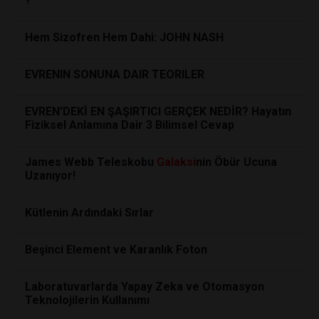
?
Hem Sizofren Hem Dahi: JOHN NASH
EVRENIN SONUNA DAIR TEORILER
EVREN’DEKİ EN ŞAŞIRTICI GERÇEK NEDİR? Hayatın
Fiziksel Anlamına Dair 3 Bilimsel Cevap
James Webb Teleskobu
Galaksi
nin Öbür Ucuna
Uzanıyor!
Kütlenin Ardındaki Sırlar
Beşinci Element ve Karanlık Foton
Laboratuvarlarda Yapay Zeka ve Otomasyon
Teknolojilerin Kullanımı