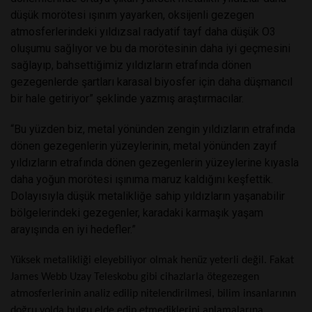
düşük morötesi ışınım yayarken, oksijenli gezegen
atmosferlerindeki yıldızsal radyatif tayf daha düşük O3
oluşumu sağlıyor ve bu da morötesinin daha iyi geçmesini
sağlayıp, bahsettiğimiz yıldızların etrafında dönen
gezegenlerde şartları karasal biyosfer için daha düşmancıl
bir hale getiriyor” şeklinde yazmış araştırmacılar.
“Bu yüzden biz, metal yönünden zengin yıldızların etrafında
dönen gezegenlerin yüzeylerinin, metal yönünden zayıf
yıldızların etrafında dönen gezegenlerin yüzeylerine kıyasla
daha yoğun morötesi ışınıma maruz kaldığını keşfettik.
Dolayısıyla düşük metalikliğe sahip yıldızların yaşanabilir
bölgelerindeki gezegenler, karadaki karmaşık yaşam
arayışında en iyi hedefler.”
Yüksek metalikliği eleyebiliyor olmak henüz yeterli değil. Fakat
James Webb Uzay Teleskobu gibi cihazlarla ötegezegen
atmosferlerinin analiz edilip nitelendirilmesi, bilim insanlarının
doğru yolda bulgu elde edip etmediklerini anlamalarına