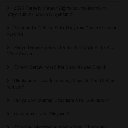
2023 Perseid Meteor Yağmurunu Yakalamak mı
İstiyorsunuz? İşte En İyi Şansınız!
Yer Altından Çekilen Sular Dünya'nın Dönüş Eksenini
Kaydırdı
Radyo Dalgalarıyla Keşfedilen En Soğuk Yıldız 425
°C’de Yanıyor
Evrenin Gerçek Yaşı 2 Kat Daha Yüksek Olabilir
Uluslararası Uzay İstasyonu, Dünya ile Nasıl İletişim
Kuruyor?
Dünya Çok Uzaktaki Uzaylılara Nasıl Görünürdü?
Gezegenler Nasıl Oluşuyor?
Fizikçiler, Mars’taki Auroranın Nasıl Oluştuğunu