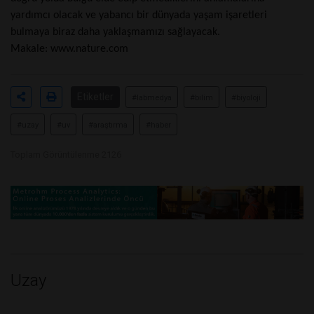
yardımcı olacak ve yabancı bir dünyada yaşam işaretleri
bulmaya biraz daha yaklaşmamızı sağlayacak.
Makale:
www.nature.com
Etiketler
#labmedya
#bilim
#biyoloji
#uzay
#uv
#araştırma
#haber
Toplam Görüntülenme 2126
Uzay