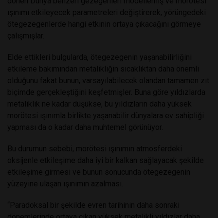
dönen Dünya benzeri gezegenleri modellemiş ve morötesi
ışınımı etkileyecek parametreleri değiştirerek, yörüngedeki
ötegezegenlerde hangi etkinin ortaya çıkacağını görmeye
çalışmışlar.
Elde ettikleri bulgularda, ötegezegenin yaşanabilirliğini
etkileme bakımından metalikliğin sıcaklıktan daha önemli
olduğunu fakat bunun, varsayılabilecek olandan tamamen zıt
biçimde gerçekleştiğini keşfetmişler. Buna göre yıldızlarda
metaliklik ne kadar düşükse, bu yıldızların daha yüksek
morötesi ışınımla birlikte yaşanabilir dünyalara ev sahipliği
yapması da o kadar daha muhtemel görünüyor.
Bu durumun sebebi, morötesi ışınımın atmosferdeki
oksijenle etkileşime daha iyi bir kalkan sağlayacak şekilde
etkileşime girmesi ve bunun sonucunda ötegezegenin
yüzeyine ulaşan ışınımın azalması.
“Paradoksal bir şekilde evren tarihinin daha sonraki
dönemlerinde ortaya çıkan yüksek metalikli yıldızlar daha