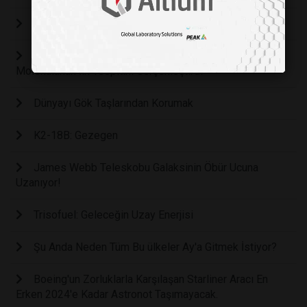
Bir Yılı Sadece 16 Saat Olan Gezegen Keşfedildi
James Webb Uzay Teleskobu, Önemli Karbon
Molekülünün İlk Tespitini Gerçekleştirdi
Dünyayı Gök Taşlarından Korumak
K2-18B: Gezegen
James Webb Teleskobu Galaksinin Öbür Ucuna
Uzanıyor!
Trisofuel: Geleceğin Uzay Enerjisi
Şu Anda Neden Tüm Bu ülkeler Ay'a Gitmek İstiyor?
Boeing'un Zorluklarla Karşılaşan Starliner Aracı En
Erken 2024'e Kadar Astronot Taşımayacak.