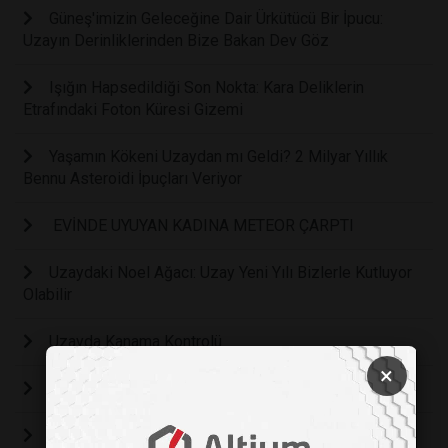
Güneş'imizin Geleceğine Dair Ürkütücü Bir İpucu:
Uzayın Derinliklerinden Bize Bakan Dev Göz
Işığın Hapsedildiği Son Nokta: Kara Deliklerin
Etrafındaki Foton Küresi Gizemi
Yaşamın Kökeni Uzaydan mı Geldi? 2 Milyar Yıllık
Bennu Asteroidi İpuçları Veriyor
EVİNDE UYUYAN KADINA METEOR ÇARPTI
Uzaydaki Noel Ağacı: Uzay Yeni Yılı Bizlerle Kutluyor
Olabilir
Uzayda Kanama Kontrolü
×
Mars'ın Yanardağlarında Buz Tespiti
Güneş Tutulması Heyecanı