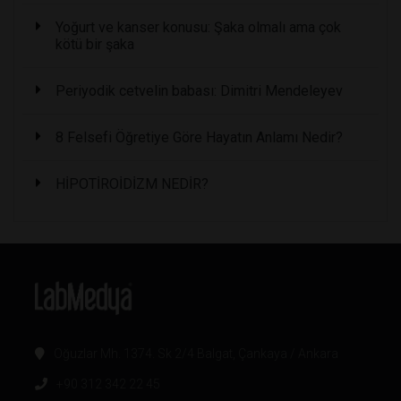
Yoğurt ve kanser konusu: Şaka olmalı ama çok
kötü bir şaka
Periyodik cetvelin babası: Dimitri Mendeleyev
8 Felsefi Öğretiye Göre Hayatın Anlamı Nedir?
HİPOTİROİDİZM NEDİR?
Oğuzlar Mh. 1374. Sk 2/4 Balgat, Çankaya / Ankara
+90 312 342 22 45