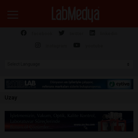
Labmedya - Laboratuv
facebook
twitter
linkedin
instagram
youtube
Uzay