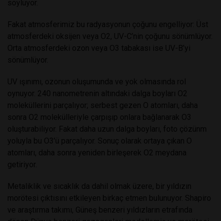
söylüyor.
Fakat atmosferimiz bu radyasyonun çoğunu engelliyor: Üst
atmosferdeki oksijen veya O2, UV-C’nin çoğunu sönümlüyor.
Orta atmosferdeki ozon veya O3 tabakası ise UV-B’yi
sönümlüyor.
UV ışınımı, ozonun oluşumunda ve yok olmasında rol
oynuyor. 240 nanometrenin altındaki dalga boyları O2
moleküllerini parçalıyor; serbest gezen O atomları, daha
sonra O2 molekülleriyle çarpışıp onlara bağlanarak O3
oluşturabiliyor. Fakat daha uzun dalga boyları, foto çözünm
yoluyla bu O3’ü parçalıyor. Sonuç olarak ortaya çıkan O
atomları, daha sonra yeniden birleşerek O2 meydana
getiriyor.
Metaliklik ve sıcaklık da dahil olmak üzere, bir yıldızın
morötesi çıktısını etkileyen birkaç etmen bulunuyor. Shapiro
ve araştırma takımı, Güneş benzeri yıldızların etrafında