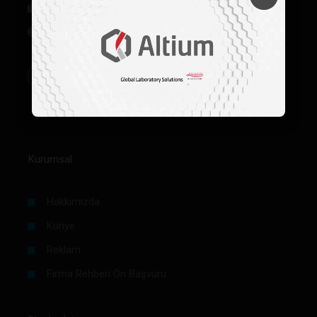
+90 312 342 22 46
bilgi@labmedya.com
Kurumsal
Hakkımızda
Künye
Reklam
Firma Rehberi Ön Başvuru