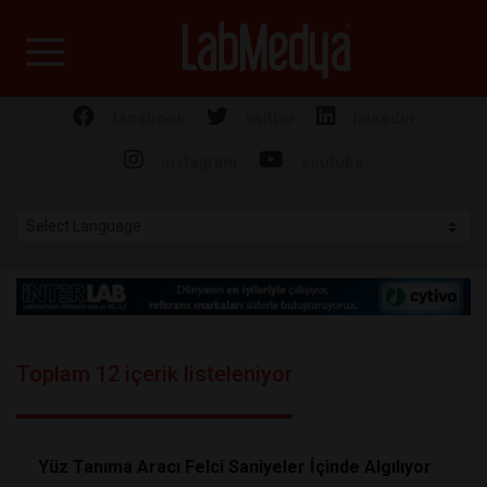
Labmedya - Laboratuv
facebook
twitter
linkedin
instagram
youtube
Toplam 12 içerik listeleniyor
Yüz Tanıma Aracı Felci Saniyeler İçinde Algılıyor