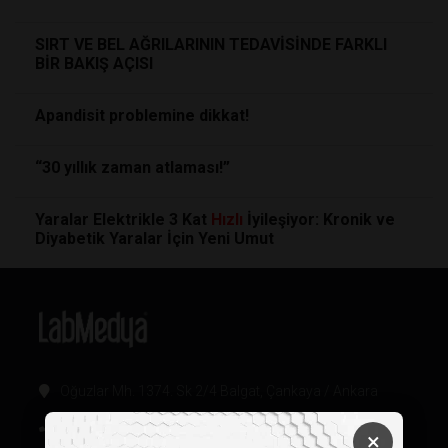
SIRT VE BEL AĞRILARININ TEDAVİSİNDE FARKLI
BİR BAKIŞ AÇISI
Apandisit problemine dikkat!
“30 yıllık zaman atlaması!”
Yaralar Elektrikle 3 Kat
Hızlı
İyileşiyor: Kronik ve
Diyabetik Yaralar İçin Yeni Umut
Oğuzlar Mh. 1374. Sk 2/4 Balgat, Çankaya / Ankara
+90 312 342 22 45
×