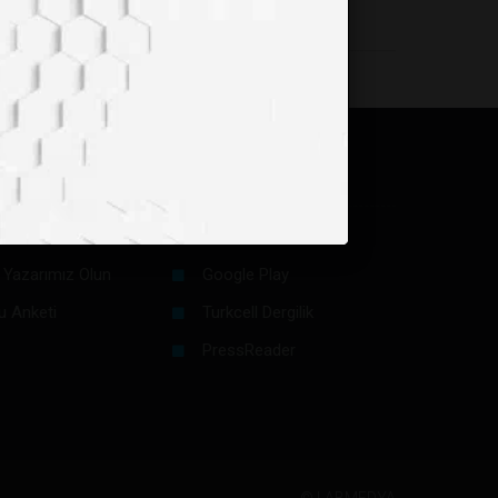
in
Dijital Platformlar
/ Yazı Gönder
Apple App Store
 Yazarımız Olun
Google Play
u Anketi
Turkcell Dergilik
PressReader
©
LABMEDYA