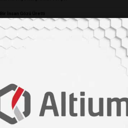
Bir İnsan Gözü Üretti
Bilim İnsanları Körlüğü Geri Döndürebilecek Yolu Buldu
ar Görme Kaybı Yaşayan Milyonlarca Hasta İçin Yeni Bir Dön
e Etti:
Körlük
Tedavisi
nde Ameliyata Gerek Bırakmayan Tari
GUATR)
ildi!