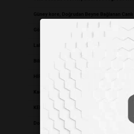
Güney kore, Doğrudan Beyne Bağlanan Canlı 
Görme Kaybı Aslında “Kapalı Anahtar” mıydı? 
Laboratuvar Ortamında Üretilen Yapay Dokul
Bilim İnsanları Göze Mikroskobik Altın Enjekt
HİPERTİROİDİZM (TİROTOKSİKOZ, ZEHİRLİ 
Kadavradan alınan retina ile körlüğe çözüm
KERATOKONUS KÖRLÜĞE KADAR GİDEBİLİR!
Doğuştan görme engelliler için tedavi geliştir