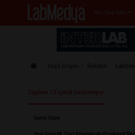
Labmedya - Laboratuv
Bizi Takip Edin
Hızlı Erişim
Reklam
LabSek
Toplam 13 içerik listeleniyor
Sahte Ölüm
Yeni Genetik Test Köpeklerde Progresif Reti