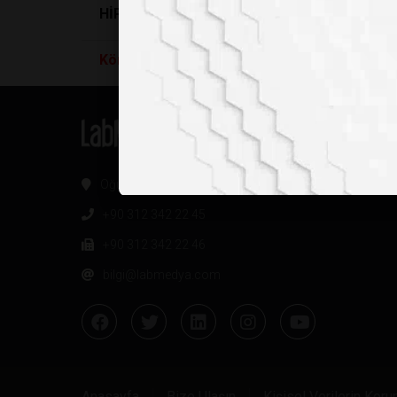
HİPOFİZ TÜMÖRÜ KALICI KÖRLÜĞE NEDEN 
Körlük
Tedavisi
nde, Kandan Üretilen Kök Hüc
Oğuzlar Mh. 1374. Sk 2/4 Balgat, Çankaya / Ankara
+90 312 342 22 45
+90 312 342 22 46
bilgi@labmedya.com
Anasayfa
Bize Ulaşın
Kişisel Verilerin Kor