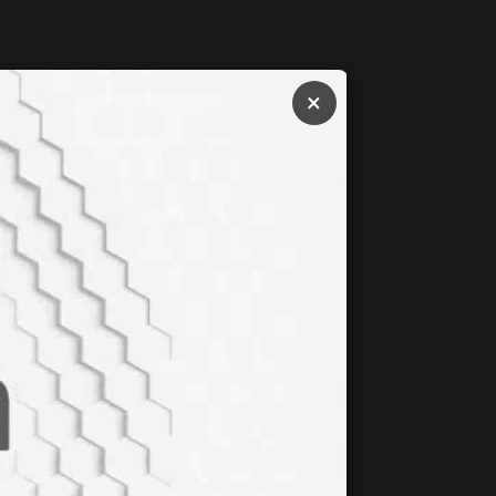
×
em Başlatıyor
hi Keşif