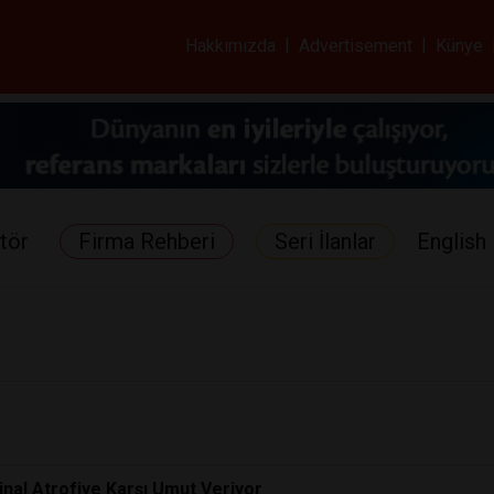
ar ve Sağlık Gazetes
Hakkımızda
|
Advertisement
|
Künye
tör
Firma Rehberi
Seri İlanlar
English 
nal Atrofiye Karşı Umut Veriyor