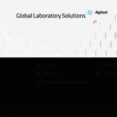
OLMASIN!
reli Kornea İle Görme Yetisi Geri Kazanıldı
Kurumsal
Okurlar İç
Hakkımızda
Makale 
Künye
Gönüllü
Reklam
Okuyuc
Firma Rehberi Ön Başvuru
unması
Tanımlama Bilgileri Politikası (Cookies)