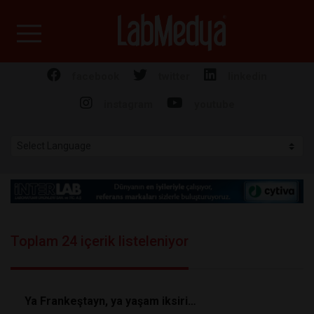
Labmedya - Laboratuv
facebook
twitter
linkedin
instagram
youtube
Toplam 24 içerik listeleniyor
Ya Frankeştayn, ya yaşam iksiri…