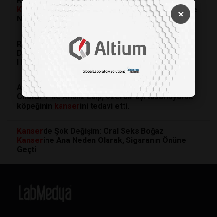
Küresel Onkoloji Dengeleri Sarsılıyor: Rusya’nın
Kanser
Aşısı
Çin Onayıyla Dünya Pazarına Girerse
×
Ne Değişecek?
Rusya'nın mRNA Tabanlı ' Enteromix'
Aşısı
İlk
Denemelerde 48 Hastada Tümörleri Başarıyla
Hedefledi
Avustralyalı bir adam
Kanser
li Köpeğinin DNA'sını
ChatGPT ile Analiz Edip, özel bir aşı tasarlayarak
köpeğinin
kanser
ini tedavi etti.
Kanser
de Şok Değişim: Oral Seks Boğaz
Kanser
ine Ana Neden Olarak, Sigaranın Önüne
Geçti