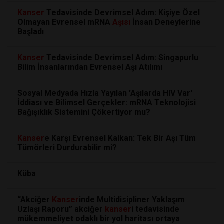
Kanser
Tedavisinde Devrimsel Adım: Kişiye Özel
Olmayan Evrensel mRNA
Aşısı
İnsan Deneylerine
Başladı
Kanser
Tedavisinde Devrimsel Adım: Singapurlu
Bilim İnsanlarından Evrensel Aşı Atılımı
Sosyal Medyada Hızla Yayılan 'Aşılarda HIV Var'
İddiası ve Bilimsel Gerçekler: mRNA Teknolojisi
Bağışıklık Sistemini Çökertiyor mu?
Kanser
e Karşı Evrensel Kalkan: Tek Bir Aşı Tüm
Tümörleri Durdurabilir mi?
Küba
“Akciğer
Kanser
inde Multidisipliner Yaklaşım
Uzlaşı Raporu” akciğer
kanser
i tedavisinde
mükemmeliyet odaklı bir yol haritası ortaya