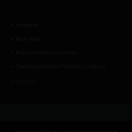
Anasayfa
Bize Ulaşın
Kişisel Verilerin Korunması
Tanımlama Bilgileri Politikası (Cookies)
©
LABMEDYA
İnternet sitemizden en iyi şekilde faydalanabilmeniz ve