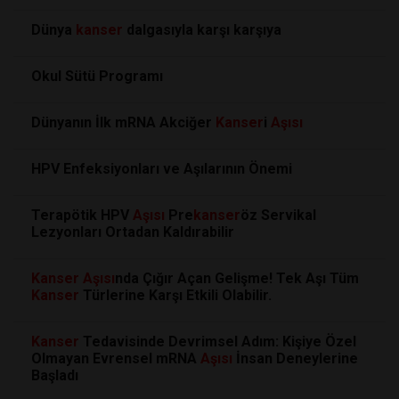
Dünya
kanser
dalgasıyla karşı karşıya
Okul Sütü Programı
Dünyanın İlk mRNA Akciğer
Kanser
i
Aşısı
HPV Enfeksiyonları ve Aşılarının Önemi
Terapötik HPV
Aşısı
Pre
kanser
öz Servikal
Lezyonları Ortadan Kaldırabilir
Kanser
Aşısı
nda Çığır Açan Gelişme! Tek Aşı Tüm
Kanser
Türlerine Karşı Etkili Olabilir.
Kanser
Tedavisinde Devrimsel Adım: Kişiye Özel
Olmayan Evrensel mRNA
Aşısı
İnsan Deneylerine
Başladı