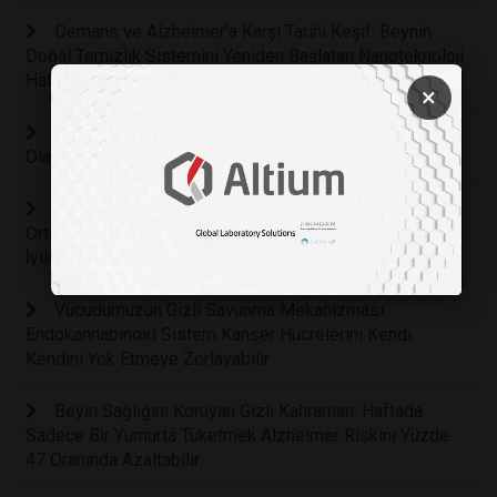
Demans ve Alzheimer'a Karşı Tarihi Keşif: Beynin
Doğal Temizlik Sistemini Yeniden Başlatan Nanoteknoloji
Hafızayı Geri Getiriyor
×
Masum Sanılan Bir Kadeh İçki Bile Beyni Fiziksel
Olarak Küçültüyor ve Yaşlanmayı Hızlandırıyor
Bilim İnsanları Tükürüğümüzdeki Saklı Şifa Gücünü
Ortaya Çıkardı: Ağız İçi Yaralar Neden Deriden Daha Hızlı
İyileşiyor?
Vücudumuzun Gizli Savunma Mekanizması:
Endokannabinoid Sistem Kanser Hücrelerini Kendi
Kendini Yok Etmeye Zorlayabilir
Beyin Sağlığını Koruyan Gizli Kahraman: Haftada
Sadece Bir Yumurta Tüketmek Alzheimer Riskini Yüzde
47 Oranında Azaltabilir