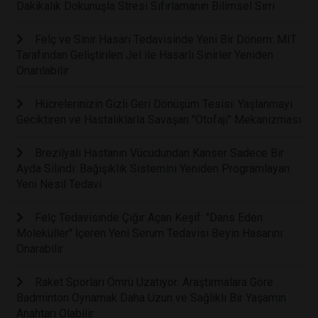
Dakikalık Dokunuşla Stresi Sıfırlamanın Bilimsel Sırrı
Felç ve Sinir Hasarı Tedavisinde Yeni Bir Dönem: MIT
Tarafından Geliştirilen Jel ile Hasarlı Sinirler Yeniden
Onarılabilir
Hücrelerinizin Gizli Geri Dönüşüm Tesisi: Yaşlanmayı
Geciktiren ve Hastalıklarla Savaşan "Otofaji" Mekanizması
Brezilyalı Hastanın Vücudundan Kanser Sadece Bir
Ayda Silindi: Bağışıklık Sistemini Yeniden Programlayan
Yeni Nesil Tedavi
Felç Tedavisinde Çığır Açan Keşif: "Dans Eden
Moleküller" İçeren Yeni Serum Tedavisi Beyin Hasarını
Onarabilir
Raket Sporları Ömrü Uzatıyor: Araştırmalara Göre
Badminton Oynamak Daha Uzun ve Sağlıklı Bir Yaşamın
Anahtarı Olabilir