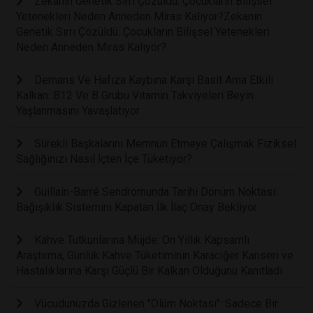
Zekanın Genetik Sırrı Çözüldü: Çocukların Bilişsel
Yetenekleri Neden Anneden Miras Kalıyor?Zekanın
Genetik Sırrı Çözüldü: Çocukların Bilişsel Yetenekleri
Neden Anneden Miras Kalıyor?
Demans Ve Hafıza Kaybına Karşı Basit Ama Etkili
Kalkan: B12 Ve B Grubu Vitamin Takviyeleri Beyin
Yaşlanmasını Yavaşlatıyor
Sürekli Başkalarını Memnun Etmeye Çalışmak Fiziksel
Sağlığınızı Nasıl İçten İçe Tüketiyor?
Guillain-Barré Sendromunda Tarihi Dönüm Noktası:
Bağışıklık Sistemini Kapatan İlk İlaç Onay Bekliyor
Kahve Tutkunlarına Müjde: On Yıllık Kapsamlı
Araştırma, Günlük Kahve Tüketiminin Karaciğer Kanseri ve
Hastalıklarına Karşı Güçlü Bir Kalkan Olduğunu Kanıtladı
Vücudunuzda Gizlenen "Ölüm Noktası": Sadece Bir