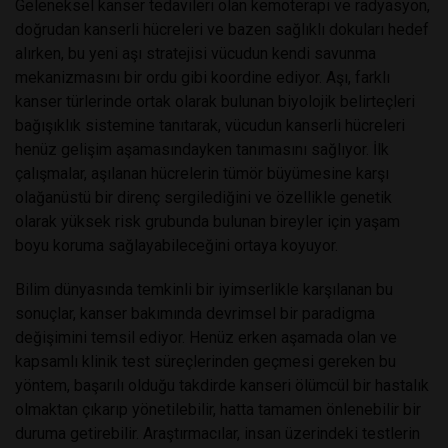
Geleneksel kanser tedavileri olan kemoterapi ve radyasyon,
doğrudan kanserli hücreleri ve bazen sağlıklı dokuları hedef
alırken, bu yeni aşı stratejisi vücudun kendi savunma
mekanizmasını bir ordu gibi koordine ediyor. Aşı, farklı
kanser türlerinde ortak olarak bulunan biyolojik belirteçleri
bağışıklık sistemine tanıtarak, vücudun kanserli hücreleri
henüz gelişim aşamasındayken tanımasını sağlıyor. İlk
çalışmalar, aşılanan hücrelerin tümör büyümesine karşı
olağanüstü bir direnç sergilediğini ve özellikle genetik
olarak yüksek risk grubunda bulunan bireyler için yaşam
boyu koruma sağlayabileceğini ortaya koyuyor.
Bilim dünyasında temkinli bir iyimserlikle karşılanan bu
sonuçlar, kanser bakımında devrimsel bir paradigma
değişimini temsil ediyor. Henüz erken aşamada olan ve
kapsamlı klinik test süreçlerinden geçmesi gereken bu
yöntem, başarılı olduğu takdirde kanseri ölümcül bir hastalık
olmaktan çıkarıp yönetilebilir, hatta tamamen önlenebilir bir
duruma getirebilir. Araştırmacılar, insan üzerindeki testlerin