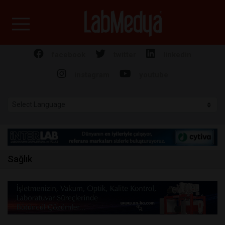
Labmedya - Laboratuv
facebook
twitter
linkedin
instagram
youtube
Sağlık