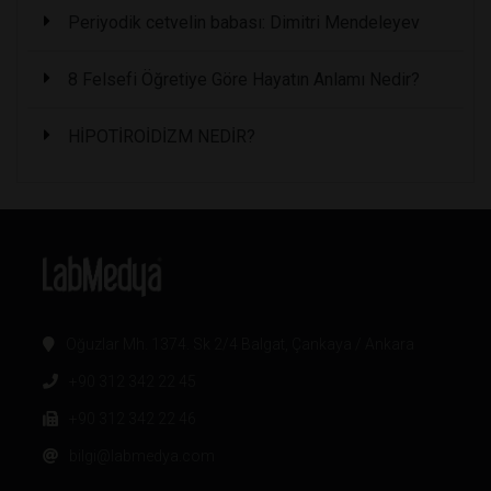
Periyodik cetvelin babası: Dimitri Mendeleyev
8 Felsefi Öğretiye Göre Hayatın Anlamı Nedir?
HİPOTİROİDİZM NEDİR?
Oğuzlar Mh. 1374. Sk 2/4 Balgat, Çankaya / Ankara
+90 312 342 22 45
+90 312 342 22 46
bilgi@labmedya.com