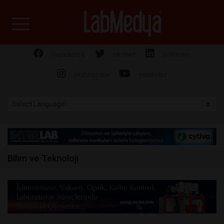
Labmedya - Laboratuv
facebook
twitter
linkedin
instagram
youtube
Bilim ve Teknoloji