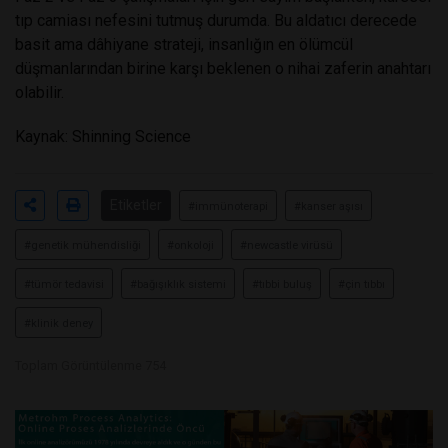
tıp camiası nefesini tutmuş durumda. Bu aldatıcı derecede
basit ama dâhiyane strateji, insanlığın en ölümcül
düşmanlarından birine karşı beklenen o nihai zaferin anahtarı
olabilir.
Kaynak: Shinning Science
Etiketler
#immünoterapi
#kanser aşısı
#genetik mühendisliği
#onkoloji
#newcastle virüsü
#tümör tedavisi
#bağışıklık sistemi
#tıbbi buluş
#çin tıbbı
#klinik deney
Toplam Görüntülenme 754