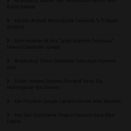
Ameliyatsız Böbrek Taşı Tedavisinde Devrim: Mini
Robot Sahada
Kanseri Avlayan Nanorobotlar Farelerde %70 Başarı
Gösterdi
Bilim İnsanları İlk Kez “Işığın Kuantum Durumunu”
İnternet Üzerinden Işınladı
Ameliyatsız Tümör Dondurma Teknolojisi Hizmete
Girdi
Dişleri Yeniden Büyüten Biyoaktif Yama: Diş
Hekimliğinde Yeni Devrim
Kan Pıhtılarını Gerçek Zamanlı Görmek Artık Mümkün
Yeni Gen Düzenleme Terapisi Kansere Karşı Etkili
Olabilir