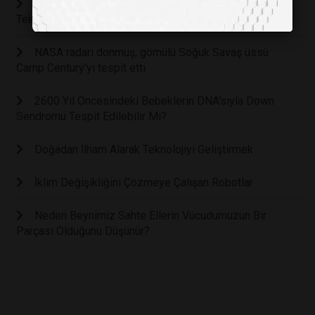
Laboratuvarlarda Yapay Zeka ve Otomasyon
Teknolojilerin Kullanımı
NASA radarı donmuş, gömülü Soğuk Savaş üssü
Camp Century'yi tespit etti
2600 Yıl Öncesindeki Bebeklerin DNA'sıyla Down
Sendromu Tespit Edilebilir Mi?
Doğadan İlham Alarak Teknolojiyi Geliştirmek
İklim Değişikliğini Çözmeye Çalışan Robotlar
Neden Beynimiz Sahte Ellerin Vücudumuzun Bir
Parçası Olduğunu Düşünür?