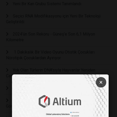
Yeni Bir Kan Grubu Sistemi Tanımlandı
Seçici RNA Modifikasyonu için Yeni Bir Teknoloji
Geliştirildi
2024’ün Son Rekoru - Güneş'e Son 6,1 Milyon
Kilometre
1 Dakikalık Bir Video Oyunu Otistik Çocukları
Nörotipik Çocuklardan Ayırıyor
Yok Olan Türlerin DNA'sıyla Hayvanlar Yeniden
Canlandırılabilir Mi?
×
Dijital Dünyada Mahremiyet ve Suçluların Geleceği
Türk Yapımı Oyun Popüler Oldu Türkiye'de İlgi
Görmedi, Çin'de Rekor Kırdı