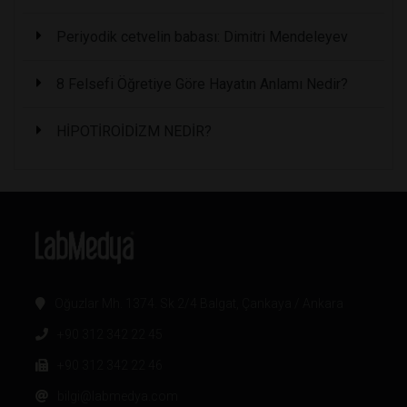
Periyodik cetvelin babası: Dimitri Mendeleyev
8 Felsefi Öğretiye Göre Hayatın Anlamı Nedir?
HİPOTİROİDİZM NEDİR?
Oğuzlar Mh. 1374. Sk 2/4 Balgat, Çankaya / Ankara
+90 312 342 22 45
+90 312 342 22 46
bilgi@labmedya.com