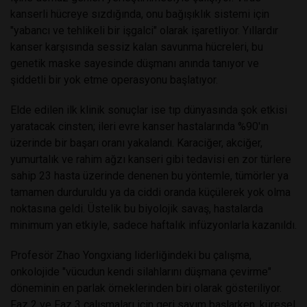
kanserli hücreye sızdığında, onu bağışıklık sistemi için
"yabancı ve tehlikeli bir işgalci" olarak işaretliyor. Yıllardır
kanser karşısında sessiz kalan savunma hücreleri, bu
genetik maske sayesinde düşmanı anında tanıyor ve
şiddetli bir yok etme operasyonu başlatıyor.
Elde edilen ilk klinik sonuçlar ise tıp dünyasında şok etkisi
yaratacak cinsten; ileri evre kanser hastalarında %90'ın
üzerinde bir başarı oranı yakalandı. Karaciğer, akciğer,
yumurtalık ve rahim ağzı kanseri gibi tedavisi en zor türlere
sahip 23 hasta üzerinde denenen bu yöntemle, tümörler ya
tamamen durduruldu ya da ciddi oranda küçülerek yok olma
noktasına geldi. Üstelik bu biyolojik savaş, hastalarda
minimum yan etkiyle, sadece haftalık infüzyonlarla kazanıldı.
Profesör Zhao Yongxiang liderliğindeki bu çalışma,
onkolojide "vücudun kendi silahlarını düşmana çevirme"
döneminin en parlak örneklerinden biri olarak gösteriliyor.
Faz 2 ve Faz 3 çalışmaları için geri sayım başlarken, küresel