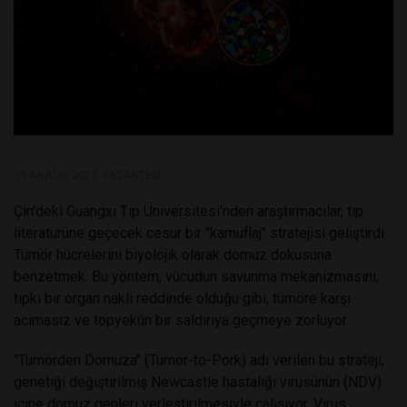
15 ARALIK 2025, PAZARTESI
Çin'deki Guangxi Tıp Üniversitesi'nden araştırmacılar, tıp
literatürüne geçecek cesur bir "kamuflaj" stratejisi geliştirdi:
Tümör hücrelerini biyolojik olarak domuz dokusuna
benzetmek. Bu yöntem, vücudun savunma mekanizmasını,
tıpkı bir organ nakli reddinde olduğu gibi, tümöre karşı
acımasız ve topyekûn bir saldırıya geçmeye zorluyor.
"Tümörden Domuza" (Tumor-to-Pork) adı verilen bu strateji,
genetiği değiştirilmiş Newcastle hastalığı virüsünün (NDV)
içine domuz genleri yerleştirilmesiyle çalışıyor. Virüs