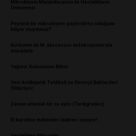
Mikrobiyom Manipülasyonu ile Hastalıkların
Önlenmesi
Peynirin bir mikrobiyom güçlendirici olduğunu
biliyor muydunuz?
Kurkumin ile M. abscessus enfeksiyonlarıyla
mücadele
Yağmur Kokusunun Bilimi
Yeni Antibiyotik Tehlikeli ve Dirençli Bakterileri
Öldürüyor
Zaman atlamalı bir su ayısı (Tardigrades).
El kurutma makineleri bakteri saçıyor!
Yenilebilen Mikroplar