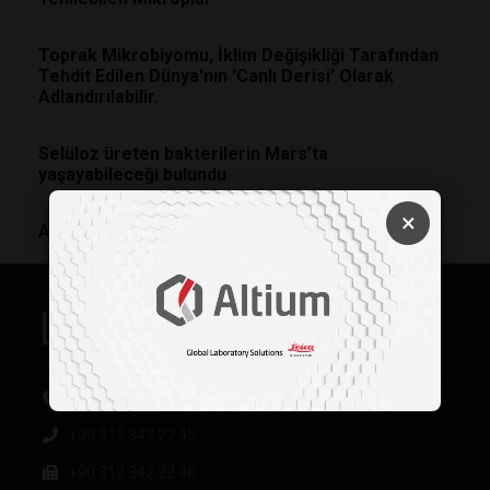
Toprak Mikrobiyomu, İklim Değişikliği Tarafından
Tehdit Edilen Dünya'nın 'Canlı Derisi' Olarak
Adlandırılabilir.
Selüloz üreten bakterilerin Mars’ta
yaşayabileceği bulundu
×
Antibiyotik Direnci Küresel Bir Sağlık Sorunu Mu?
Oğuzlar Mh. 1374. Sk 2/4 Balgat, Çankaya / Ankara
+90 312 342 22 45
+90 312 342 22 46