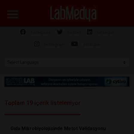
Labmedya - Laboratuv
facebook
twitter
linkedin
instagram
youtube
Toplam 19 içerik listeleniyor
Gıda Mikrobiyolojisinde Metot Validasyonu