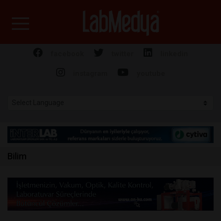
Labmedya - Laboratuv
facebook
twitter
linkedin
instagram
youtube
Bilim