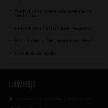
Yoğurt ve kanser konusu: Şaka olmalı ama çok
kötü bir şaka
Periyodik cetvelin babası: Dimitri Mendeleyev
8 Felsefi Öğretiye Göre Hayatın Anlamı Nedir?
HİPOTİROİDİZM NEDİR?
Oğuzlar Mh. 1374. Sk 2/4 Balgat, Çankaya / Ankara
+90 312 342 22 45