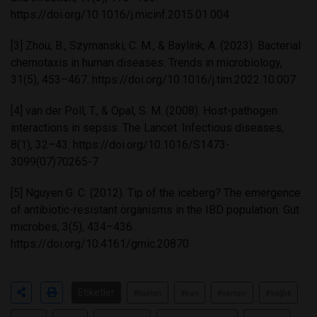
https://doi.org/10.1016/j.micinf.2015.01.004
[3] Zhou, B., Szymanski, C. M., & Baylink, A. (2023). Bacterial
chemotaxis in human diseases. Trends in microbiology,
31(5), 453–467.
https://doi.org/10.1016/j.tim.2022.10.007
[4] van der Poll, T., & Opal, S. M. (2008). Host-pathogen
interactions in sepsis. The Lancet. Infectious diseases,
8(1), 32–43.
https://doi.org/10.1016/S1473-
3099(07)70265-7
[5] Nguyen G. C. (2012). Tip of the iceberg? The emergence
of antibiotic-resistant organisms in the IBD population. Gut
microbes, 3(5), 434–436.
https://doi.org/10.4161/gmic.20870
Etiketler
#bakteri
#kan
#vampir
#sağlık