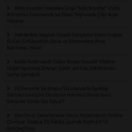
Bilim İnsanları Hastalara Özgü "Mini Beyinler" Üretti:
Alzheimer Tedavisinde ve Erken Teşhisinde Çığır Açan
Gelişme
Hamilelikte Yaşanan Sürekli Çatışmalar Erken Doğum
Riskini Tetikleyebilir: Stres ve Hormonların Anne
Karnındaki Etkisi
Kellik Tedavisinde Ezber Bozan Tesadüf: DNA'nın
Doğal Yapısında Bulunan Şeker Jeli Saç Dökülmesini
Tarihe Gömebilir
20 Saniyelik Sarılmanın Vücudunuzda Yarattığı
Bilimsel Dönüşüm: Oksitosin Hormonu Stresi Nasıl
Saniyeler İçinde Yok Ediyor?
Gün Ortası Şekerlemeleri Beyin Yaşlanmasını Tersine
Çeviriyor: Sadece 20 Dakika Uyumak Beyni 6.5 Yıl
Gençleştiriyor