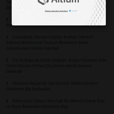
Dokulara Zarar Vermeden Tümörleri Yok Eden Akıllı Yama
Geliştirildi
Bilim Kurgu Gerçek Oluyor: Bilim İnsanları Kanseri
Kendi İçinden Yok Eden Akıllı Bir Bakteri Ordusu Geliştirdi
Çocuklarda Zihinsel Sağlığın Anahtarı Hareket:
Bilimsel Araştırmalar Fiziksel Aktivitenin Beyin
Gelişimindeki Rolünü Kanıtladı
Diş Koltuğunda Büyük Değişim: Koyun Yününden Elde
Edilen Mucize Protein Diş Etlerini Kendi Kendine
Onaracak
Hücresel İletişimde Işık Devrimi: Mitokondrilerin
Görünmez Ağı Keşfedildi
Kalbin Gizli Zekası: Nörolojik Bir Merkez Olarak Kalp
ve Beyin Arasındaki Görünmez Bağ