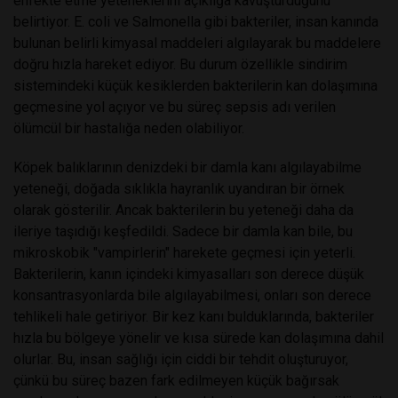
enfekte etme yeteneklerini açıklığa kavuşturduğunu
belirtiyor. E. coli ve Salmonella gibi bakteriler, insan kanında
bulunan belirli kimyasal maddeleri algılayarak bu maddelere
doğru hızla hareket ediyor. Bu durum özellikle sindirim
sistemindeki küçük kesiklerden bakterilerin kan dolaşımına
geçmesine yol açıyor ve bu süreç sepsis adı verilen
ölümcül bir hastalığa neden olabiliyor.
Köpek balıklarının denizdeki bir damla kanı algılayabilme
yeteneği, doğada sıklıkla hayranlık uyandıran bir örnek
olarak gösterilir. Ancak bakterilerin bu yeteneği daha da
ileriye taşıdığı keşfedildi. Sadece bir damla kan bile, bu
mikroskobik "vampirlerin" harekete geçmesi için yeterli.
Bakterilerin, kanın içindeki kimyasalları son derece düşük
konsantrasyonlarda bile algılayabilmesi, onları son derece
tehlikeli hale getiriyor. Bir kez kanı bulduklarında, bakteriler
hızla bu bölgeye yönelir ve kısa sürede kan dolaşımına dahil
olurlar. Bu, insan sağlığı için ciddi bir tehdit oluşturuyor,
çünkü bu süreç bazen fark edilmeyen küçük bağırsak