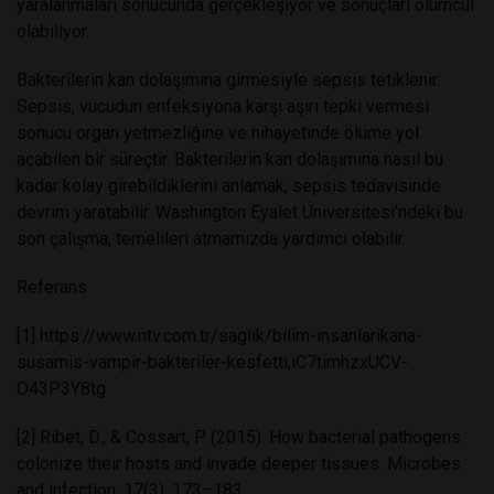
yaralanmaları sonucunda gerçekleşiyor ve sonuçları ölümcül
olabiliyor.
Bakterilerin kan dolaşımına girmesiyle sepsis tetiklenir.
Sepsis, vücudun enfeksiyona karşı aşırı tepki vermesi
sonucu organ yetmezliğine ve nihayetinde ölüme yol
açabilen bir süreçtir. Bakterilerin kan dolaşımına nasıl bu
kadar kolay girebildiklerini anlamak, sepsis tedavisinde
devrim yaratabilir. Washington Eyalet Üniversitesi’ndeki bu
son çalışma, temelileri atmamızda yardımcı olabilir.
Referans
[1]
https://www.ntv.com.tr/saglik/bilim-insanlarikana-
susamis-vampir-bakteriler-kesfetti,iC7timhzxUCV-
O43P3Y8tg
[2] Ribet, D., & Cossart, P. (2015). How bacterial pathogens
colonize their hosts and invade deeper tissues. Microbes
and infection, 17(3), 173–183.