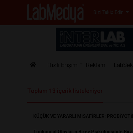
Labmedya - Laboratuv
Bizi Takip Edin
Hızlı Erişim
Reklam
LabSek
Toplam 13 içerik listeleniyor
KÜÇÜK VE YARARLI MİSAFİRLER: PROBİYOTİ
Toplumsal Olayların Birey Psikolojisinde Bırak