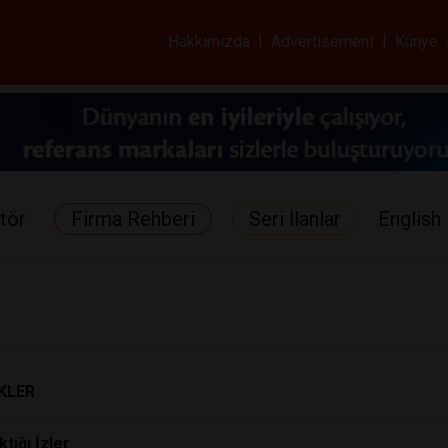
ar ve Sağlık Gazetes
Hakkımızda
|
Advertisement
|
Künye
tör
Firma Rehberi
Seri İlanlar
English 
KLER
tığı İzler