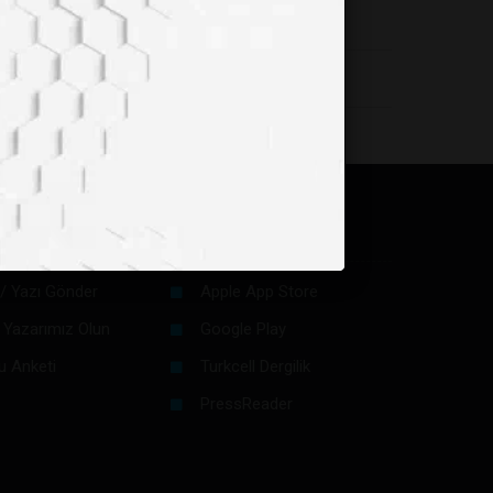
in
Dijital Platformlar
/ Yazı Gönder
Apple App Store
 Yazarımız Olun
Google Play
u Anketi
Turkcell Dergilik
PressReader