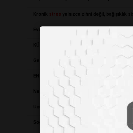
Kronik
stres
yalnızca zihni değil, bağışıklık 
Evdeki Kavga Çocuğun Beynini "
Savaş
Alanın
KÜÇÜK VE YARARLI MİSAFİRLER: PROBİYOTİ
Genler Bir Kişiyi Katil Yapabilir mi?
EN HEYECANLI HORMON ADRENALİN
Ne kadar mutluyuz?
Uçuk Çıktıktan Sonra da Tedavi Edilebilir
Soğuk su tedavisinin sağlık açısından şaşırtıc