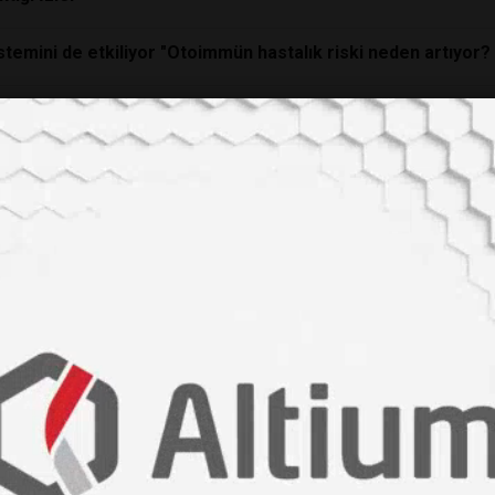
sistemini de etkiliyor "Otoimmün hastalık riski neden artıyor?
a" Çeviriyor: MRI Sonuçları Korkutucu!
KLER
ı faydaları