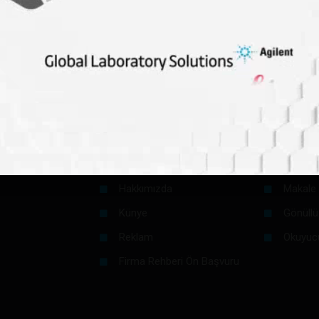
kileriniz
Stres
Yönetiminizi Biyolojik Olarak Değiştiriyor
uğa Geri Döner?
Kurumsal
Okurlar İç
Hakkımızda
Makale 
Künye
Gönüllü
Reklam
Okuyuc
Firma Rehberi Ön Başvuru