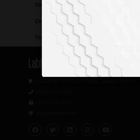
Cildinizi Yaza Hazırlayın
Çevreniz Beyninizi Şekillendiriyor: Sosyal İliş
Travma Tetiklendiğinde Beyin Neden Çocukl
Oğuzlar Mh. 1374. Sk 2/4 Balgat, Çankaya / Ankara
+90 312 342 22 45
+90 312 342 22 46
bilgi@labmedya.com