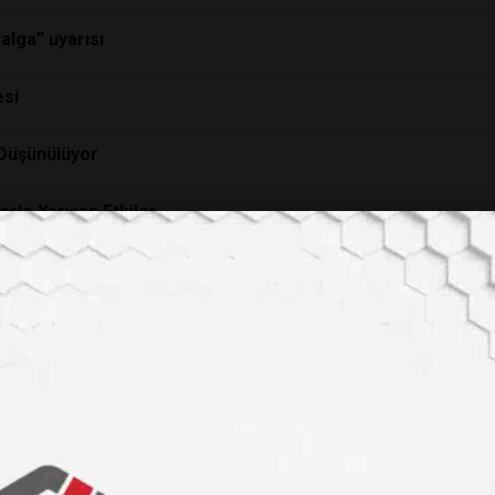
lga” uyarısı
esi
 Düşünülüyor
erle Yarışan Etkiler
ma Teknolojisinin Dünü, Bugünü ve Yarını
AMA VE AŞI TARİHÇESİ