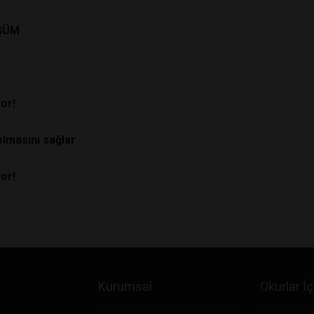
ÜŞÜM
or!
olmasını sağlar
or!
Kurumsal
Okurlar İç