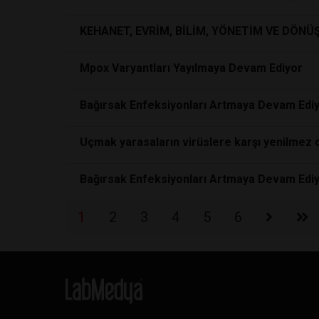
KEHANET, EVRİM, BİLİM, YÖNETİM VE DÖN
Mpox Varyantları Yayılmaya Devam Ediyor
Bağırsak Enfeksiyonları Artmaya Devam Ediy
Uçmak yarasaların virüslere karşı yenilmez 
Bağırsak Enfeksiyonları Artmaya Devam Ediy
1
2
3
4
5
6