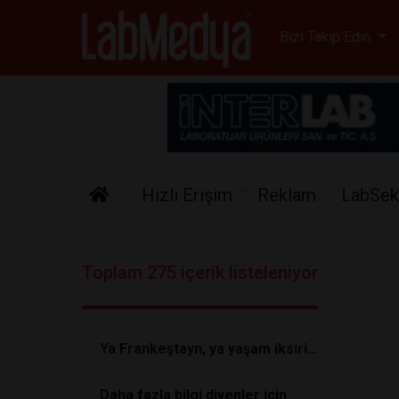
Labmedya - Laboratuv
Bizi Takip Edin
Hızlı Erişim
Reklam
LabSek
Toplam 275 içerik listeleniyor
Ya Frankeştayn, ya yaşam iksiri…
Daha fazla bilgi diyenler için