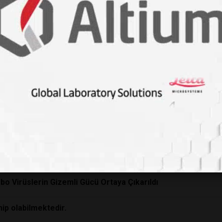
n virüs denendi
ç Bildirgesi Yayınlandı: Gıda Güvenliğinde Güncel Gelişmeler
enler Risk Altındadır.
bo Virüslerin Gizemli Gücü Ortaya Çıkarıldı
n.
bo Virüslerin Gizemli Gücü Ortaya Çıkarıldı
hip olabilmektedir.