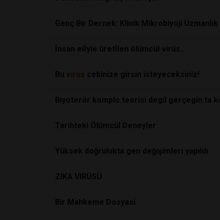
Genç Bir Dernek: Klinik Mikrobiyoji Uzmanlık
İnsan elİyle üretİlen ölümcül virüs..
Bu
virus
cebinize girsin isteyeceksiniz!
Biyoterör komplo teorisi degil gerçegin ta k
Tarihteki Ölümcül Deneyler
Yüksek doğrulukta gen değişimleri yapıldı
ZIKA VIRÜSÜ
Bir Mahkeme Dosyasi