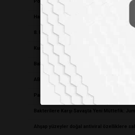
Portakaldan covid-19
Hastalar üzerinde kanser hücrelerini öldüre
8. Uluslararası Gıda Güvenliği Kongresi Sonu
Kuş Gribinin Antarktika'ya Ulaşmasıyla Pengu
Bakterilere Karşı Savaşta Yeni Müttefik: Jum
ABD'de Sığırlarda Kuş Gribi Alarmı
Pandemileri Önlemek İçin Habitatları Koruyu
Bakterilere Karşı Savaşta Yeni Müttefik: Jum
Ahşap yüzeyler doğal antiviral özelliklere sa