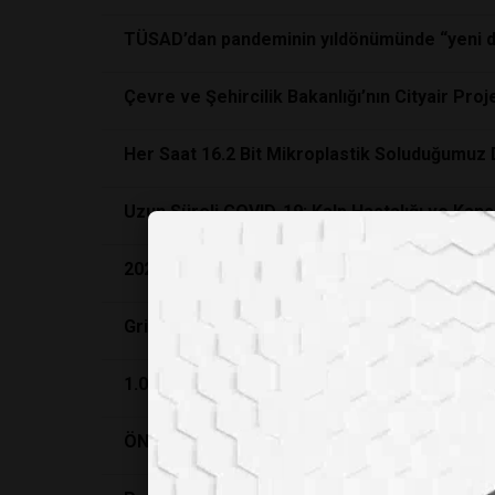
TÜSAD’dan pandeminin yıldönümünde “yeni da
Çevre ve Şehircilik Bakanlığı’nın Cityair Proj
Her Saat 16.2 Bit Mikroplastik Soluduğumuz
Uzun Süreli COVID-19: Kalp Hastalığı ve Kans
2023 Nobel Ödülleri: Fizik ve Daha Fazlası
Grip Ve Tarih: Kısa Bir Seyahat
1.0.2. HiDNA’nın Doğuşu: DNA’da Veri Depola
ÖNEMİNİ TEKRAR KEŞFETTİĞİMİZ AŞI, AŞIL