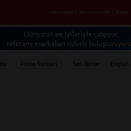
ar ve Sağlık Gazetes
Hakkımızda
|
Advertisement
|
Künye
tör
Firma Rehberi
Seri İlanlar
English 