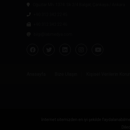
Oğuzlar Mh. 1374. Sk 2/4 Balgat, Çankaya / Ankara
+90 312 342 22 45
+90 312 342 22 46
bilgi@labmedya.com
Anasayfa
Bize Ulaşın
Kişisel Verilerin Kor
İnternet sitemizden en iyi şekilde faydalanabilme
Diled