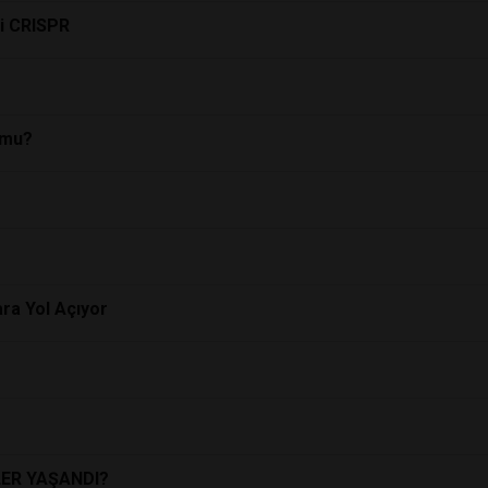
ji CRISPR
 mu?
ra Yol Açıyor
LER YAŞANDI?