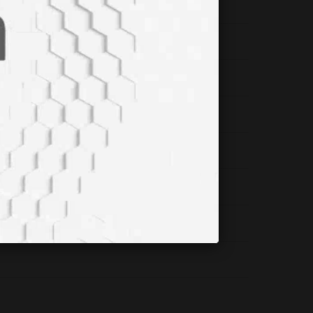
 Işığında Çözüm Odaklı Öneriler