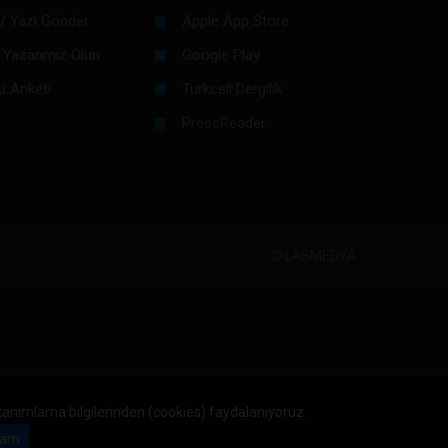
/ Yazı Gönder
Apple App Store
 Yazarımız Olun
Google Play
u Anketi
Turkcell Dergilik
PressReader
©
LABMEDYA
 tanımlama bilgilerinden (cookies) faydalanıyoruz.
am