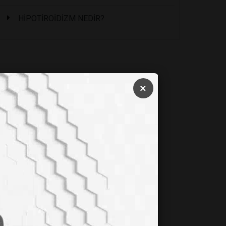
HİPOTİROİDİZM NEDİR?
×