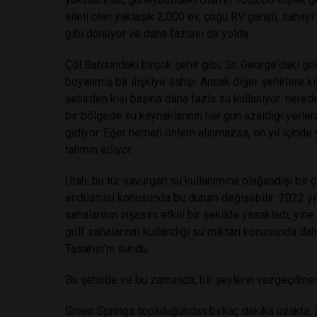
aileli olan yaklaşık 2,000 ev, çoğu RV garajlı, sahayı
gibi dönüyor ve daha fazlası da yolda.
Çöl Batısındaki birçok şehir gibi, St. George'daki gol
boyanmış bir ilişkiye sahip. Ancak diğer şehirlere k
şehirden kişi başına daha fazla su kullanıyor: nere
bir bölgede su kaynaklarının her gün azaldığı yerler
gidiyor. Eğer hemen önlem alınmazsa, on yıl içinde y
tahmin ediyor.
Utah, bu tür savurgan su kullanımına olağandışı bir
endüstrisi konusunda bu durum değişebilir: 2022 yılı
sahalarının inşasını etkili bir şekilde yasakladı, yin
golf sahalarının kullandığı su miktarı konusunda da
Tasarısı'nı sundu.
Bu şehirde ve bu zamanda, bir şeylerin vazgeçilmesi
Green Springs topluluğundan birkaç dakika uzakta, D