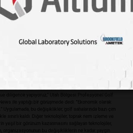
County'deki 14 golf sahası, St. George şehrinin sahibi
000 ziyaretçiyi çekiyor ve Cowan'a göre yılda 130 milyon
aş ocağı ve petrol-gaz endüstrileri ile hemen hemen aynı
e ulaşamayan Zion Ulusal Parkı'nın yıllık gelirinin altında
r. Washington County'deki golfün su ihtiyaçları, 2021 yılında
ş altında kaldığında, endüstri etkisini gösterdi. Golf
Lake City'deki devlet meclisindeki ipuçlarını çekti ve yasa
 gereksinimini düşürdüğünde bile, sporun haksız bir şekilde
 çıkararak ve su kullanımını azaltma çabalarını vurgulayarak
 due diligence yapıyoruz," Utah Bölgesi Profesyonel Golf
y News ile yaptığı bir görüşmede dedi. "Ekonomik olarak
" Uygulamada, bu değişiklikler, golf sahalarında bazı çim
kle sınırlı kaldı. Diğer teknolojiler, toprak nem izleme ve
in yeşil bir görünüm kazanmasını sağlayan teknolojiler,
n, organizasyonunun bu değişikliklerin ne kadar yaygın