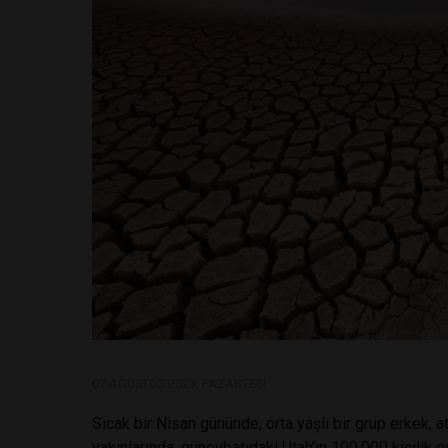
07 AĞUSTOS 2023, PAZARTESI
Sıcak bir Nisan gününde, orta yaşlı bir grup erkek, a
yakınlarında, güneybatıdaki Utah'ın 100,000 kişilik 