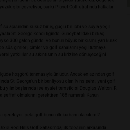
 yüzük gibi çevreliyor, sanki Planet Golf etrafında halkalar
f su açısından susuz bir iş, güçlü bir lobi ve suyla yeşil
ıyasla St. George kendi liginde. Güneybatı'daki birkaç
deyse 300 galon günde. Ve bunun büyük bir kısmı, yarı kurak
de süs çimleri, çimler ve golf sahalarını yeşil tutmaya
erel yetkililer su sıkıntısının su krizine dönüşeceğini
 ölçüde hoşgörü tanımasıyla ünlüdür. Ancak en azından golf
nda St. George'un bir banliyösü olan Ivins şehri, yeni golf
e bu yılın başlarında ise eyalet temsilcisi Douglas Welton, R,
ha şeffaf olmalarını gerektiren 188 numaralı Kanun
 gerekiyor, peki golf bunun ilk kurbanı olacak mı?
ixie Red Hills Golf Sahası'nda, ilk teesinin arkasında