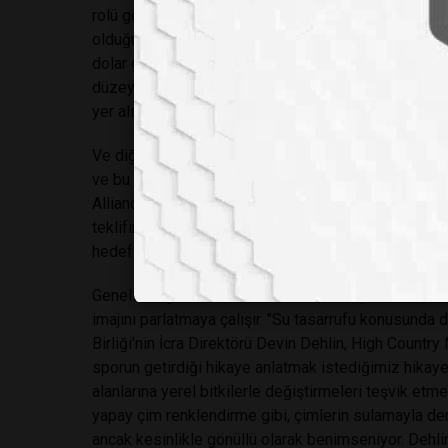
rolü gelişti. St. George'un dahil olduğu Washington 
olduğu dört golf sahası dahil yılda neredeyse 600,
dolar gelir elde ediyor. Bu, bölgedeki madencilik, t
düzeyde, ancak hala yılda yarım milyar dolarlık gelir
yer alıyor.
Ve diğer endüstriler gibi, golfün de siyasi etkisi va
ve bu yılın Ocak ayında eyalette yasama organına ate
Alliance Utah, Utah Golf Association'ın lobisi, Salt 
teklifini öldürdü, hatta sponsorlar yıllık raporlama
hedef alındığını iddia ederek.
Genellikle golf endüstrisi, ekonomik faydalarını öne
imajını parlatmaya çalışır. "Su tasarrufu konusunda
Birliği'nin İcra Direktörü Devin Dehlin, High Countr
sporun getirdiği hikaye anlatmak istediğimiz hikaye.
alanlarına yerel bitkilerle değiştirmeleri teşvik etme
yapay çim renklendirme gibi, çimlerin sulamayla der
ancak kesinlikle gönüllü olarak benimseniyor. Dehli