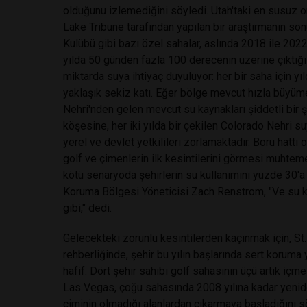
olduğunu izlemediğini söyledi. Utah'taki en susuz 
Lake Tribune tarafından yapılan bir araştırmanın so
Kulübü gibi bazı özel sahalar, aslında 2018 ile 2022 y
yılda 50 günden fazla 100 derecenin üzerine çıktığı i
miktarda suya ihtiyaç duyuluyor: her bir saha için y
yaklaşık sekiz katı. Eğer bölge mevcut hızla büyü
Nehri'nden gelen mevcut su kaynakları şiddetli bir 
köşesine, her iki yılda bir çekilen Colorado Nehri s
yerel ve devlet yetkilileri zorlamaktadır. Boru hattı
golf ve çimenlerin ilk kesintilerini görmesi muhtem
kötü senaryoda şehirlerin su kullanımını yüzde 30'a
Koruma Bölgesi Yöneticisi Zach Renstrom, "Ve su kul
gibi," dedi.
Gelecekteki zorunlu kesintilerden kaçınmak için, St
rehberliğinde, şehir bu yılın başlarında sert koruma
hafif. Dört şehir sahibi golf sahasının üçü artık içm
Las Vegas, çoğu sahasında 2008 yılına kadar yeniden
çiminin olmadığı alanlardan çıkarmaya başladığını sö