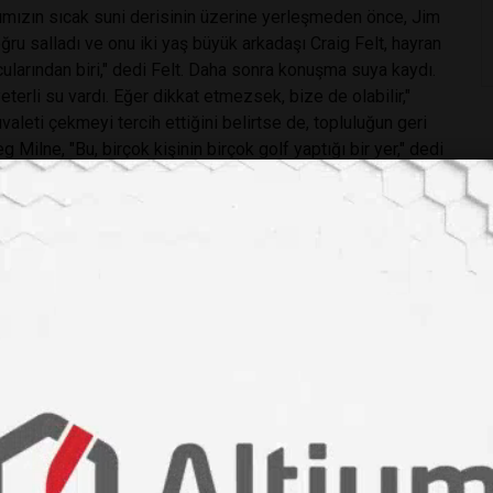
arımızın sıcak suni derisinin üzerine yerleşmeden önce, Jim
ğru salladı ve onu iki yaş büyük arkadaşı Craig Felt, hayran
larından biri," dedi Felt. Daha sonra konuşma suya kaydı.
erli su vardı. Eğer dikkat etmezsek, bize de olabilir,"
aleti çekmeyi tercih ettiğini belirtse de, topluluğun geri
g Milne, "Bu, birçok kişinin birçok golf yaptığı bir yer," dedi
r tür vizyon olarak inşa edildi."
üredir insanları cezbetmiştir. Güney Paiute kabileleri,
 "Utah Dixie"yi pamukla çiçeklendirmeye karar vermeden
dılar. Sonraki yüzyıl boyunca, Washington County,
kulu bir topluluktu," dedi St. George şehri golf
oyunca, Nevada'nın Yucca Flats test sahasındaki nükleer
lerine üfledi - toz o zamandan beri vadideki ününe kıvılcım
kli Dixie Red Hills sahasını tanıtarak Mormon Downwinder
kaladı. "İşte böyle başladı. Sahalar, bölgedeki büyüme için
zamandan beri, golfün bölgesel rekreasyon ekonomisindeki