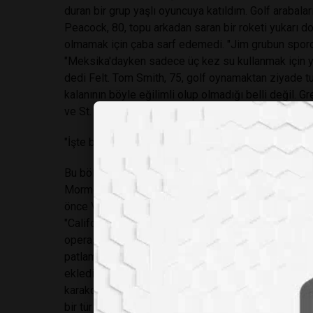
duran bir grup yaşlı oyuncuya katıldım. Golf arabal
Peacock, 80, topu arkadan saran bir roketi yukarı do
olmamak için çaba sarf edemedi. "Jim grubun sporcu
"Meksika'dayken sadece üç kez su kullanmak için yet
dedi Felt. Tom Smith, 75, golf oynamaktan ziyade tuv
kalanının böyle eğilimli olup olmadığı belli değil. Gre
ve St. George'un yayılan manzarasına işaret etti.
"İşte böyle başladı. Sahalar, bölgedeki büyüme için bi
Bu bölgenin çöl ve suyunun bir araya gelmesi uzun s
Mormon yerleşimcileri 1850'lerin sonlarında gelen
önce Virgin Nehri yakınlarında bin yıldan fazla yaşa
"California'ya giderken I-15'in kenarından geçilen uy
operasyonlarının direktörü Colby Cowan. 1950'ler b
patlamalar radyoaktif tozu şehrin 5,000 sakininin ev
ekledi. Ancak 1965 yılında, St. George, dokuz deli
karakolunu bir golfçünün cenneti olarak yeniden mar
bir tür vizyon olarak inşa edildi," dedi Cowan. O 