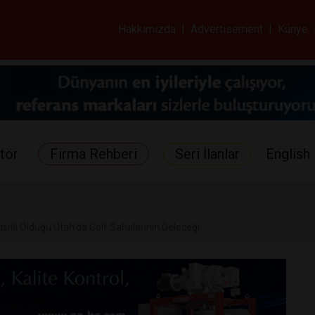
ar ve Sağlık Gazetes
Hakkımızda
|
Advertisement
|
Künye
tör
Firma Rehberi
Seri İlanlar
English 
ısıtlı Olduğu Utah'da Golf Sahalarının Geleceği