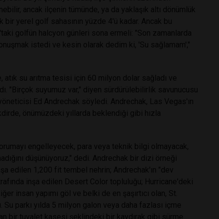
nebilir, ancak ilçenin tümünde, ya da yaklaşık altı dönümlük
ık bir yerel golf sahasının yüzde 4'ü kadar. Ancak bu
'taki golfün halcyon günleri sona ermeli: "Son zamanlarda
 konuşmak istedi ve kesin olarak dedim ki, 'Su sağlamam',"
, atık su arıtma tesisi için 60 milyon dolar sağladı ve
ladı. "Birçok suyumuz var," diyen sürdürülebilirlik savunucusu
öneticisi Ed Andrechak söyledi. Andrechak, Las Vegas'ın
kdirde, önümüzdeki yıllarda beklendiği gibi hızla
orumayı engelleyecek, para veya teknik bilgi olmayacak,
adığını düşünüyoruz," dedi. Andrechak bir dizi örneği
inşa edilen 1,200 fit tembel nehrin; Andrechak'ın "dev
rafında inşa edilen Desert Color topluluğu; Hurricane'deki
r insan yapımı göl ve belki de en şaşırtıcı olan, St.
. Su parkı yılda 5 milyon galon veya daha fazlası içme
an bir tuvalet kasesi şeklindeki bir kaydırak gibi sürme.