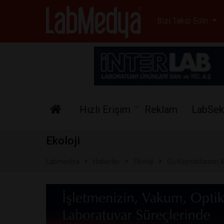
Labmedya - Laboratuv
Bizi Takip Edin
Hızlı Erişim
Reklam
LabSek
Ekoloji
Labmedya
Haberler
Ekoloji
Su Kaynaklarının K