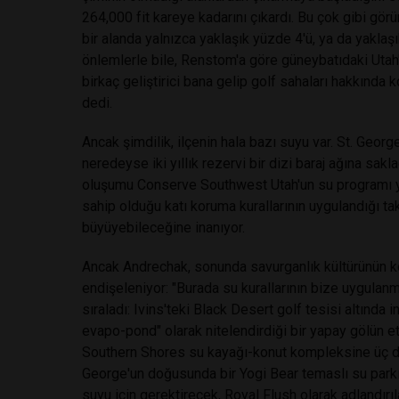
264,000 fit kareye kadarını çıkardı. Bu çok gibi görü
bir alanda yalnızca yaklaşık yüzde 4'ü, ya da yaklaş
önlemlerle bile, Renstom'a göre güneybatıdaki Utah
birkaç geliştirici bana gelip golf sahaları hakkında
dedi.
Ancak şimdilik, ilçenin hala bazı suyu var. St. George
neredeyse iki yıllık rezervi bir dizi baraj ağına sak
oluşumu Conserve Southwest Utah'un su programı y
sahip olduğu katı koruma kurallarının uygulandığı ta
büyüyebileceğine inanıyor.
Ancak Andrechak, sonunda savurganlık kültürünün k
endişeleniyor: "Burada su kurallarının bize uygulanm
sıraladı: Ivins'teki Black Desert golf tesisi altında 
evapo-pond" olarak nitelendirdiği bir yapay gölün et
Southern Shores su kayağı-konut kompleksine üç diğe
George'un doğusunda bir Yogi Bear temaslı su parkı
suyu için gerektirecek, Royal Flush olarak adlandırıl