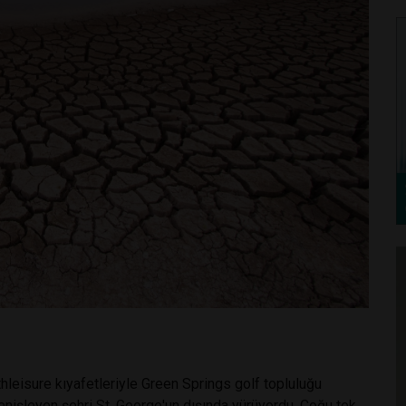
thleisure kıyafetleriyle Green Springs golf topluluğu
genişleyen şehri St. George'un dışında yürüyordu. Çoğu tek