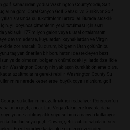
on golf sahasından yedisi Washington County'dedir, Salt
nuçlarına göre. Coral Canyon Golf Sahası ve SunRiver Golf
ılları arasında su tüketimlerini artırdılar. Burada sıcaklık
çin, yıl boyunca çimenlerin yeşil tutulması için aşırı
ılda yaklaşık 177 milyon galon veya ulusal ortalamanın
meye devam ederse, kuyulardan, kaynaklardan ve Virgin
şekilde zorlanacak. Bu durum, bölgenin Utah çölünün bu
uyunu taşıyan önerilen bir boru hattını destekleyen bazı
 olsun ya da olmasın, bölgenin önümüzdeki yıllarda özellikle
eldir. Washington County'nin yaklaşan kuraklık önleme planı,
 kadar azaltmalarını gerektirebilir. Washington County Su
lanımını nerede keserlerse, büyük çayırlı alanlara, golf
. George su kullanımını azaltmak için çabalıyor. Renstrom'un
 yasalarını geçti, ancak Las Vegas'takinlere kıyasla daha
e suyu yerine arıtılmış atık suyu sulama amacıyla kullanıyor.
 kullanılan suya geçti. Cowan, şehir sahibi sahaların süs
yledi. Bu yıl şimdiye kadar, ilçe çimlerin üzerinden