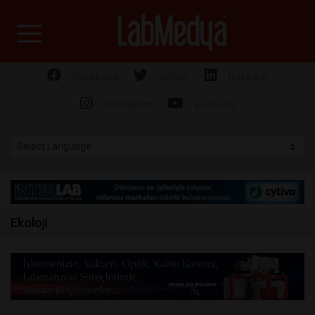
Labmedya - Laboratuv
facebook
twitter
linkedin
instagram
youtube
Ekoloji