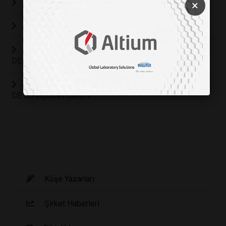
Bal arılarının dillerindeki kıllar hidrofobik çıktı!
×
Mercan resifleri yok olma eşiğinde!
BİLİM İNSANLARI, OKYANUSUN ALTINDA SAKLI
DEVASA BİR AKİFER KEŞFETTİ
İNSANLARIN DOĞAL YAŞAMA OLAN ETKİSİNE BİR
DE BU AÇIDAN BAKIN!
Köşe Yazarları
Şirket Haberleri