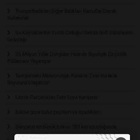
Trumpetbalıkları Diğer Balıkları Kamuflaj Olarak
Kullanırlar
Su Kaynaklarının Kısıtlı Olduğu Utah'da Golf Sahalarının
Geleceği
36 Milyon Yıllık Döngüler Halinde Biyolojik Çeşitlilik
Patlaması Yaşanıyor
Türkiye’deki Meteorolojik Kuraklık Zirai Kuraklık
Boyutuna Ulaşabilir!
Lastik Parçacıkları Tatlı Suya Karışıyor
Bilime göre bulut çeşitleri ve özellikleri
Dünyanın en büyük bitkisi 180 km uzunluğunda