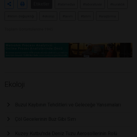
Etiketler
#labmedya
#laboratuvar
#kuraklık
#iklim değişikliği
#ekoloji
#tarım
#bilim
#araştırma
Toplam Görüntülenme 1945
Ekoloji
Buzul Kaybının Tehditleri ve Geleceğe Yansımaları
Çöl Gecelerinin Buz Gibi Sırrı
Kuzey Kutbu'nda Deniz Tuzu Aerosollerinin Rolü