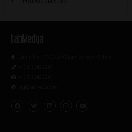
HİPOTİROİDİZM NEDİR?
Oğuzlar Mh. 1374. Sk 2/4 Balgat, Çankaya / Ankara
+90 312 342 22 45
+90 312 342 22 46
bilgi@labmedya.com