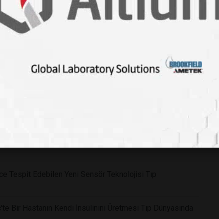
f: Doğal Mantar Bileşeni Psilosibin Klinik Tedavide
ce Tespit Edebilen Yeni Sensör Teknolojisi Tıp
'te Bir Hastanın Kendi İnsülinini Üretmesi Tıp Dünyasında