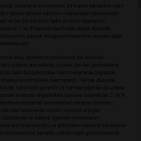
şıklık hücrelerini incelemenin, bir kişinin kanserinin nasıl
eğini tahmin etmeye yardımcı olabileceğini göstermiştir.
n ve her biri kanserin farklı ilerleme kalıplarıyla
dırmışlardır. T ve B hücreleri tarafından düşük düzeyde
l düzeylerinin yüksek olduğu belirlenenlerin vücudun diğer
elirlenmiştir.
normal doku örneklerini inceleyerek tek hücreleri
mikro ortamın ana hatlarını çizmek için ileri görüntüleme
mörün farklı bölgelerindeki farklı miktarlarda bağışıklık
rofajlara ve nötrofillere bakmışlardır. Yüksek düzeyde
rmacılar, tümörlerin güvenilir bir kan kaynağından da uzakta
nraki evrimsel değişiklikler, kansere saldırabilen T ve B
. Yayılması muhtemel ve muhtemel olmayan tümörleri
ksek olan tümörlerde nötrofil sayısının arttığını
n istatistiksel ve makine öğrenimi yöntemlerini
 klinik test olabileceğini ve doktorların kanserin yayılmasını
ni belirlemesine yardımcı olabileceğini göstermektedir.