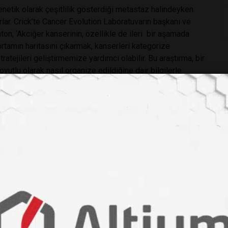
enetik olarak çeşitlilik gösterdiği metastaz halindeyken
lar. Crick’te Cancer Evolution Laboratuvarın başkanı ve
on, ‘Akciğer kanserinin, özellikle de ileri bir aşamada
rtamın haritasını çıkarmak, kanserleri kategorize
ratejileri geliştirmemize yardımcı olabilir. Bu araştırma, bir
yutlu olarak nasıl organize edildiğine dair bilgilerle
ini oluşturmanın önemini vurgulamaktadır.’ diyerek açıklama
s/2024-04-06_looking-at-the-environment-around-tumours-
 ortamı
#bağışıklık sistemi
#kişiselleştirilmiş tedavi
#metastaz
#labmedya