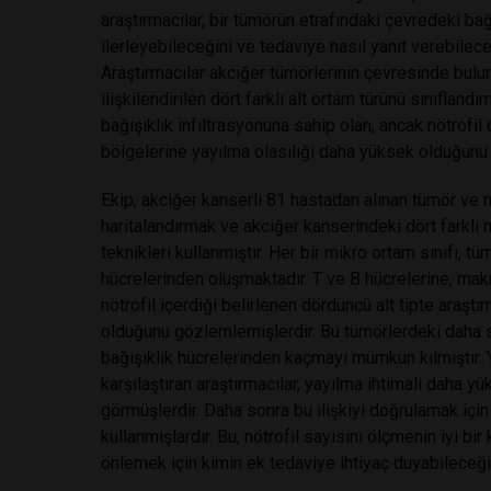
araştırmacılar, bir tümörün etrafındaki çevredeki bağı
ilerleyebileceğini ve tedaviye nasıl yanıt verebilec
Araştırmacılar akciğer tümörlerinin çevresinde buluna
ilişkilendirilen dört farklı alt ortam türünü sınıflan
bağışıklık infiltrasyonuna sahip olan, ancak nötrofi
bölgelerine yayılma olasılığı daha yüksek olduğunu b
Ekip, akciğer kanserli 81 hastadan alınan tümör ve 
haritalandırmak ve akciğer kanserindeki dört farklı 
teknikleri kullanmıştır. Her bir mikro ortam sınıfı, tü
hücrelerinden oluşmaktadır. T ve B hücrelerine, mak
nötrofil içerdiği belirlenen dördüncü alt tipte araştı
olduğunu gözlemlemişlerdir. Bu tümörlerdeki daha so
bağışıklık hücrelerinden kaçmayı mümkün kılmıştır
karşılaştıran araştırmacılar, yayılma ihtimali daha yü
görmüşlerdir. Daha sonra bu ilişkiyi doğrulamak içi
kullanmışlardır. Bu, nötrofil sayısını ölçmenin iyi bir
önlemek için kimin ek tedaviye ihtiyaç duyabileceği