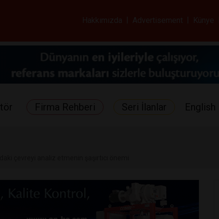
ar ve Sağlık Gazetes
Hakkımızda
|
Advertisement
|
Künye
tör
Firma Rehberi
Seri İlanlar
English 
daki çevreyi analiz etmenin şaşırtıcı önemi