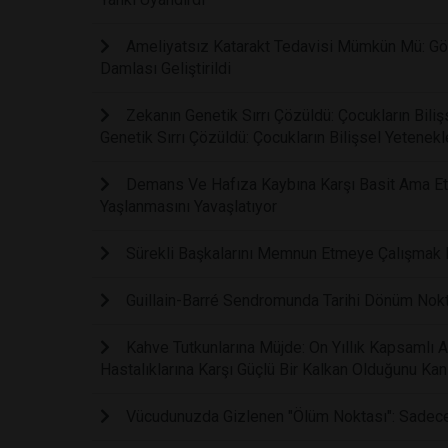
Ameliyatsız Katarakt Tedavisi Mümkün Mü: Gör
Damlası Geliştirildi
Zekanın Genetik Sırrı Çözüldü: Çocukların Bil
Genetik Sırrı Çözüldü: Çocukların Bilişsel Yetene
Demans Ve Hafıza Kaybına Karşı Basit Ama Etki
Yaşlanmasını Yavaşlatıyor
Sürekli Başkalarını Memnun Etmeye Çalışmak Fi
Guillain-Barré Sendromunda Tarihi Dönüm Noktas
Kahve Tutkunlarına Müjde: On Yıllık Kapsamlı 
Hastalıklarına Karşı Güçlü Bir Kalkan Olduğunu Kanı
Vücudunuzda Gizlenen "Ölüm Noktası": Sadece B