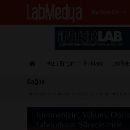
Labmedya - Laboratuv
Bizi Takip Edin
Hızlı Erişim
Reklam
LabSek
Sağlık
Labmedya
Haberler
Sağlık
Tümörlerin etrafın