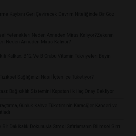
me Kaybını Geri Çevirecek Devrim Niteliğinde Bir Göz
işsel Yetenekleri Neden Anneden Miras Kalıyor?Zekanın
kleri Neden Anneden Miras Kalıyor?
li Kalkan: B12 Ve B Grubu Vitamin Takviyeleri Beyin
ziksel Sağlığınızı Nasıl İçten İçe Tüketiyor?
ı: Bağışıklık Sistemini Kapatan İlk İlaç Onay Bekliyor
Araştırma, Günlük Kahve Tüketiminin Karaciğer Kanseri ve
tladı
ir Dakikalık Dokunuşla Stresi Sıfırlamanın Bilimsel Sırrı