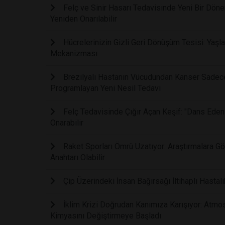
Felç ve Sinir Hasarı Tedavisinde Yeni Bir Dönem:
Yeniden Onarılabilir
Hücrelerinizin Gizli Geri Dönüşüm Tesisi: Yaşla
Mekanizması
Brezilyalı Hastanın Vücudundan Kanser Sadece 
Programlayan Yeni Nesil Tedavi
Felç Tedavisinde Çığır Açan Keşif: "Dans Eden
Onarabilir
Raket Sporları Ömrü Uzatıyor: Araştırmalara 
Anahtarı Olabilir
Çip Üzerindeki İnsan Bağırsağı İltihaplı Hastalı
İklim Krizi Doğrudan Kanımıza Karışıyor: Atmos
Kimyasını Değiştirmeye Başladı