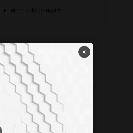
HİPOTİROİDİZM NEDİR?
×