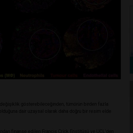
değişiklik gösterebileceğinden, tümörün birden fazla
olduğuna dair uzaysal olarak daha doğru bir resim elde
ndan finanse edilen Francis Crick Enstitüsü ve UCL'den