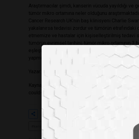
Araştırmacılar şimdi, kanserin vücuda yayıldığı ve g
tümör mikro ortamına neler olduğunu araştırmaktadır
Cancer Research UK’nin baş klinisyeni Charlie Swant
yakalanırsa tedavisi zordur ve tümörün etrafındaki o
etmemize ve hastalar için kişiselleştirilmiş tedavi st
tümörün evrimsel tarihini, tümör mikro ortamının 3 bo
eşleştirmenin, bir bireyin kanserinin en doğru resm
yapmıştır.
Yazar:
Bassma BOUANANI
Kaynak:
https://www.crick.ac.uk/news-and-report
could-help-predict-cancer-spread
Etiketler
#akciğer kanseri
#tümör mikro
#kanser araştırmaları
#nötrofil
#t hücresi
#b hücresi