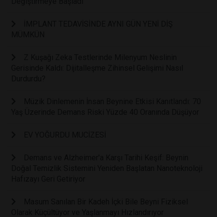
Değiştirmeye Başladı
İMPLANT TEDAVİSİNDE AYNI GÜN YENİ DİŞ
MÜMKÜN
Z Kuşağı Zeka Testlerinde Milenyum Neslinin
Gerisinde Kaldı: Dijitalleşme Zihinsel Gelişimi Nasıl
Durdurdu?
Müzik Dinlemenin İnsan Beynine Etkisi Kanıtlandı: 70
Yaş Üzerinde Demans Riski Yüzde 40 Oranında Düşüyor
EV YOĞURDU MUCİZESİ
Demans ve Alzheimer'a Karşı Tarihi Keşif: Beynin
Doğal Temizlik Sistemini Yeniden Başlatan Nanoteknoloji
Hafızayı Geri Getiriyor
Masum Sanılan Bir Kadeh İçki Bile Beyni Fiziksel
Olarak Küçültüyor ve Yaşlanmayı Hızlandırıyor