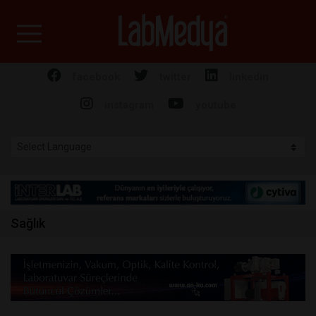
Labmedya - Laboratuv
facebook
twitter
linkedin
instagram
youtube
Sağlık