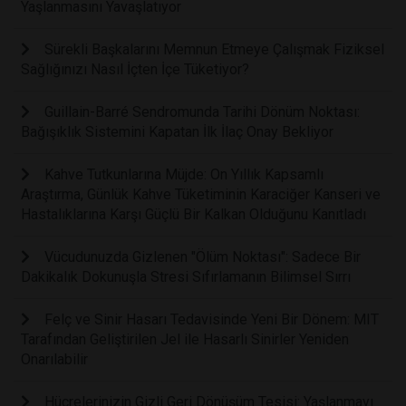
Yaşlanmasını Yavaşlatıyor
Sürekli Başkalarını Memnun Etmeye Çalışmak Fiziksel
Sağlığınızı Nasıl İçten İçe Tüketiyor?
Guillain-Barré Sendromunda Tarihi Dönüm Noktası:
Bağışıklık Sistemini Kapatan İlk İlaç Onay Bekliyor
Kahve Tutkunlarına Müjde: On Yıllık Kapsamlı
Araştırma, Günlük Kahve Tüketiminin Karaciğer Kanseri ve
Hastalıklarına Karşı Güçlü Bir Kalkan Olduğunu Kanıtladı
Vücudunuzda Gizlenen "Ölüm Noktası": Sadece Bir
Dakikalık Dokunuşla Stresi Sıfırlamanın Bilimsel Sırrı
Felç ve Sinir Hasarı Tedavisinde Yeni Bir Dönem: MIT
Tarafından Geliştirilen Jel ile Hasarlı Sinirler Yeniden
Onarılabilir
Hücrelerinizin Gizli Geri Dönüşüm Tesisi: Yaşlanmayı