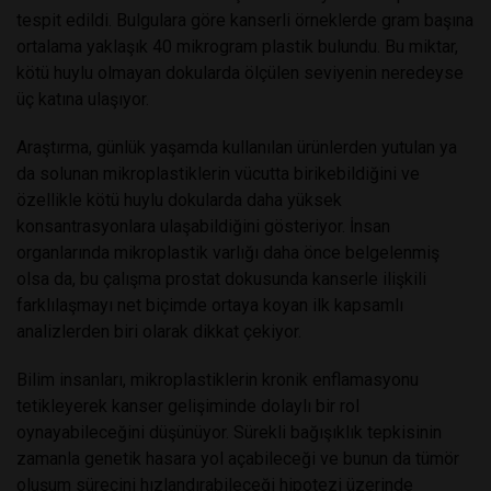
tespit edildi. Bulgulara göre kanserli örneklerde gram başına
ortalama yaklaşık 40 mikrogram plastik bulundu. Bu miktar,
kötü huylu olmayan dokularda ölçülen seviyenin neredeyse
üç katına ulaşıyor.
Araştırma, günlük yaşamda kullanılan ürünlerden yutulan ya
da solunan mikroplastiklerin vücutta birikebildiğini ve
özellikle kötü huylu dokularda daha yüksek
konsantrasyonlara ulaşabildiğini gösteriyor. İnsan
organlarında mikroplastik varlığı daha önce belgelenmiş
olsa da, bu çalışma prostat dokusunda kanserle ilişkili
farklılaşmayı net biçimde ortaya koyan ilk kapsamlı
analizlerden biri olarak dikkat çekiyor.
Bilim insanları, mikroplastiklerin kronik enflamasyonu
tetikleyerek kanser gelişiminde dolaylı bir rol
oynayabileceğini düşünüyor. Sürekli bağışıklık tepkisinin
zamanla genetik hasara yol açabileceği ve bunun da tümör
oluşum sürecini hızlandırabileceği hipotezi üzerinde