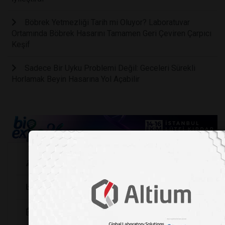
Böbrek Yetmezliği Tarih mi Oluyor? Laboratuvar
Ortamında Böbrek Hasarını Tamamen Geri Çeviren Çarpıcı
Keşif
Sadece Bir Uyku Problemi Değil: Geceleri Sürekli
Horlamak Beyin Hasarına Yol Açabilir
Köşe Yazarları
Şirket Haberleri
Etkinlikler