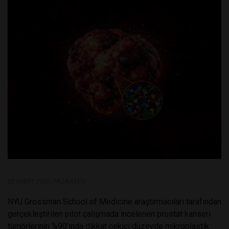
02 MART 2026, PAZARTESI
NYU Grossman School of Medicine
araştırmacıları tarafından
gerçekleştirilen pilot çalışmada incelenen prostat kanseri
tümörlerinin %90’ında dikkat çekici düzeyde mikroplastik