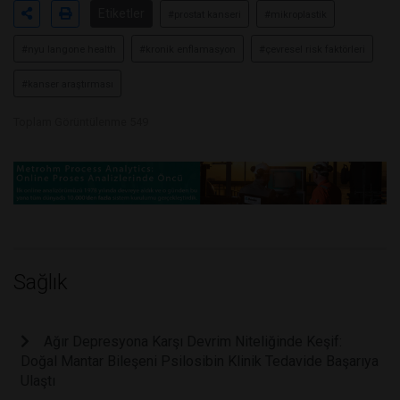
Etiketler
#prostat kanseri
#mikroplastik
#nyu langone health
#kronik enflamasyon
#çevresel risk faktörleri
#kanser araştırması
Toplam Görüntülenme 549
Sağlık
Ağır Depresyona Karşı Devrim Niteliğinde Keşif:
Doğal Mantar Bileşeni Psilosibin Klinik Tedavide Başarıya
Ulaştı