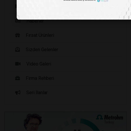
Yayınlarımız
Haberler
Fırsat Ürünleri
Sizden Gelenler
Video Galeri
Firma Rehberi
Seri İlanlar