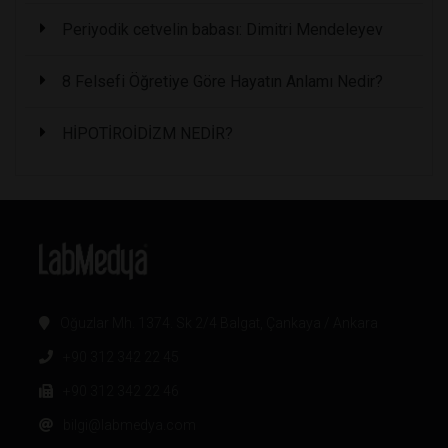
Periyodik cetvelin babası: Dimitri Mendeleyev
8 Felsefi Öğretiye Göre Hayatın Anlamı Nedir?
HİPOTİROİDİZM NEDİR?
Oğuzlar Mh. 1374. Sk 2/4 Balgat, Çankaya / Ankara
+90 312 342 22 45
+90 312 342 22 46
bilgi@labmedya.com