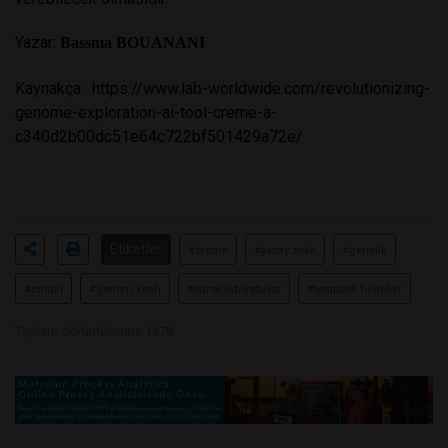
Yazar:
Bassma BOUANANI
Kaynakça :
https://www.lab-worldwide.com/revolutionizing-
genome-exploration-ai-tool-creme-a-
c340d2b00dc51e64c722bf501429a72e/
Etiketler
#creme
#yapay zeka
#genetik
#crıspri
#genom keşfi
#sanal laboratuvar
#terapötik hedefler
Toplam Görüntülenme 1378