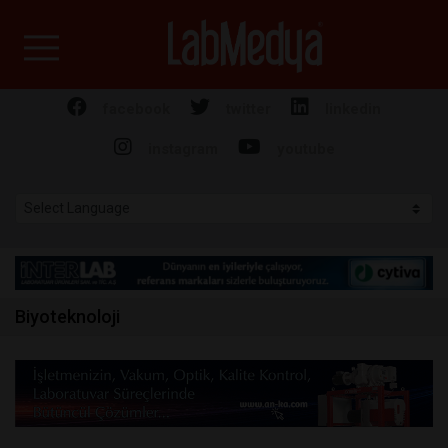
Labmedya - Laboratuv
facebook
twitter
linkedin
instagram
youtube
Biyoteknoloji