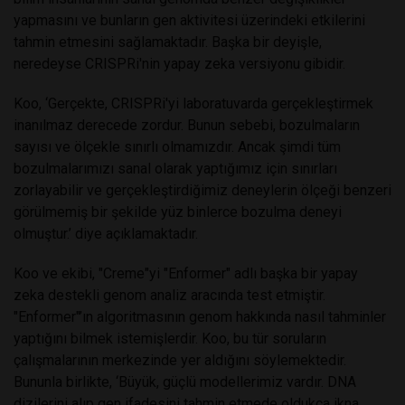
yapmasını ve bunların gen aktivitesi üzerindeki etkilerini
tahmin etmesini sağlamaktadır. Başka bir deyişle,
neredeyse CRISPRi'nin yapay zeka versiyonu gibidir.
Koo, ‘Gerçekte, CRISPRi'yi laboratuvarda gerçekleştirmek
inanılmaz derecede zordur. Bunun sebebi, bozulmaların
sayısı ve ölçekle sınırlı olmamızdır. Ancak şimdi tüm
bozulmalarımızı sanal olarak yaptığımız için sınırları
zorlayabilir ve gerçekleştirdiğimiz deneylerin ölçeği benzeri
görülmemiş bir şekilde yüz binlerce bozulma deneyi
olmuştur.’ diye açıklamaktadır.
Koo ve ekibi, "Creme"yi "Enformer" adlı başka bir yapay
zeka destekli genom analiz aracında test etmiştir.
"Enformer"’ın algoritmasının genom hakkında nasıl tahminler
yaptığını bilmek istemişlerdir. Koo, bu tür soruların
çalışmalarının merkezinde yer aldığını söylemektedir.
Bununla birlikte, ‘Büyük, güçlü modellerimiz vardır. DNA
dizilerini alıp gen ifadesini tahmin etmede oldukça ikna