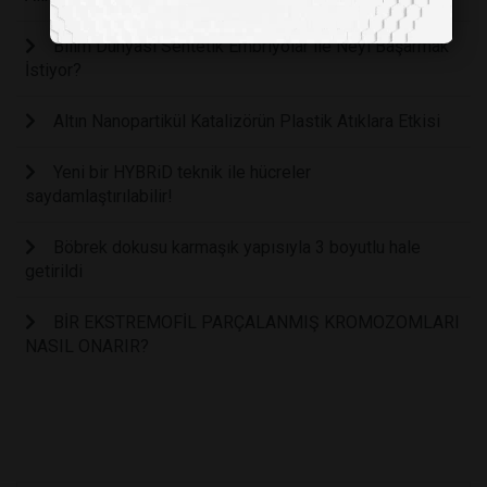
Bilim Dünyası Sentetik Embriyolar ile Neyi Başarmak
İstiyor?
Altın Nanopartikül Katalizörün Plastik Atıklara Etkisi
Yeni bir HYBRiD teknik ile hücreler
saydamlaştırılabilir!
Böbrek dokusu karmaşık yapısıyla 3 boyutlu hale
getirildi
BİR EKSTREMOFİL PARÇALANMIŞ KROMOZOMLARI
NASIL ONARIR?