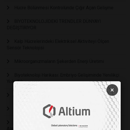
Hücre Bölünmesi Kontrolünde Çığır Açan Gelişme
BİYOTEKNOLOJİDEKİ TRENDLER DÜNYAYI
DEĞİŞTİRİYOR
Kalp Hücrelerindeki Elektriksel Aktiviteyi Ölçen
Sensör Teknolojisi
Mikroorganizmaların Şekerden Enerji Üretimi
Biyoteknoloji Harikası: Embriyo Gelişiminde Yenilikçi
Yolculuk
×
KANATLI AŞILAR
3D Biyoyazıcılar
Havuçlar Alametifarikası Olan Turuncu Rengini Nasıl
Alır?