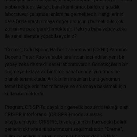
olabilmektedir. Ancak, bunu kanıtlamak binlerce saatlik
laboratuvar çalışması anlamına gelmektedir. Hangilerinin
daha fazla araştırılmaya değer olduğunu bulmak bile çok
zaman ve para gerektirmektedir. Peki ya bunu yapay zeka
ile sanal alemde yapabilseydiniz?
"Creme", Cold Spring Harbor Laboratuvarı (CSHL) Yardımcı
Doçenti Peter Koo ve ekibi tarafından icat edilen yeni bir
yapay zeka destekli sanal laboratuvardır. Genetikçilerin bir
düğmeye tıklayarak binlerce sanal deneyi yürütmesine
olanak tanımaktadır. Artık bilim insanları bunu genomun
temel bölgelerini tanımlamaya ve anlamaya başlamak için
kullanabilmektedir.
Program, CRISPR'a dayalı bir genetik bozulma tekniği olan
CRISPR interferansı (CRISPRi) model alınarak
oluşturulmuştur. CRISPRi, biyologların bir hücredeki belirli
genlerin aktivitesini azaltmasını sağlamaktadır. "Creme",
bilim insanlarının sanal genomda benzer değişiklikler