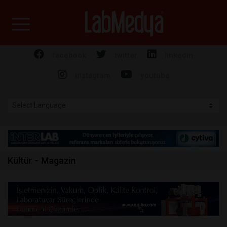
Labmedya - Laboratuv
facebook
twitter
linkedin
instagram
youtube
Kültür - Magazin