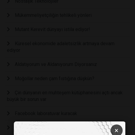
Nostaljik Teknolojiler
Mükemmeliyetçiliğin tehlikeli yönleri
Mutant Kerevit dünyayı istila ediyor!
Küresel ekonomide adaletsizlik artmaya devam
ediyor
Aldatıyorum ve Aldanıyorum Diyorsanız
Moğollar neden çam fıstığına düşkün?
Çin dünyanın en muhteşem kütüphanesini açtı ancak
büyük bir sorun var
Facebook laboratuvar kuracak
PARA YENMEZ Kİ!
×