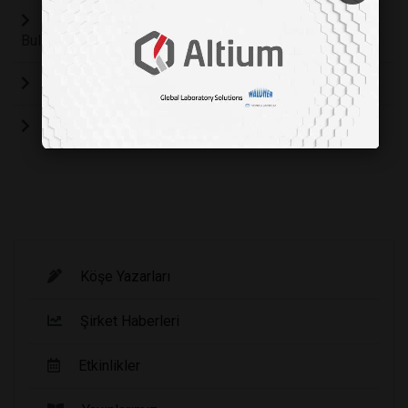
Saçların Dökülmesinin ve Beyazlamasının Nedeni
Bulundu!
En iyi fikirler aklımıza neden banyodayken gelir?
Az uyuyunca neden acıkırsınız?
Köşe Yazarları
Şirket Haberleri
Etkinlikler