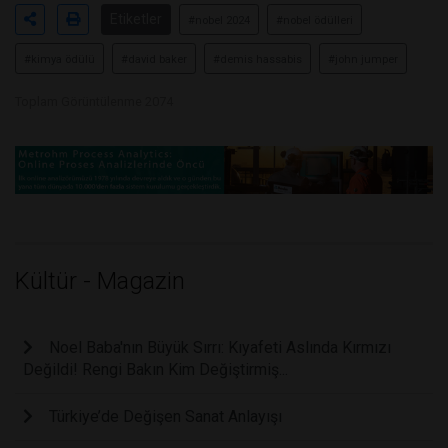
Etiketler
#nobel 2024
#nobel ödülleri
#kimya ödülü
#david baker
#demis hassabis
#john jumper
Toplam Görüntülenme 2074
Kültür - Magazin
Noel Baba'nın Büyük Sırrı: Kıyafeti Aslında Kırmızı
Değildi! Rengi Bakın Kim Değiştirmiş...
Türkiye’de Değişen Sanat Anlayışı