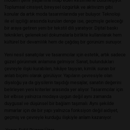
modern şehir yaşamına hitap eden kesimlerle bütünleşiyor.
Toplumsal cinsiyet, bireysel özgürlük ve aktivizm gibi
konular da artık moda tasarımlarında yer buluyor. Teknoloji
ile el işçiliği arasında kurulan denge ise, geçmişle geleceği
bir araya getiren yeni bir tekstil dili yaratıyor. Dijital baskı
teknikleri, geleneksel dokumalarla birlikte kullanılarak hem
kültürel bir devamlılık hem de çağdaş bir görünüm sunuyor.
Yeni nesil sanatçılar ve tasarımcılar için estetik, artık sadece
güzel görünmek anlamına gelmiyor. Sanat, bulundukları
çevreyle ilişki kurabilen, hikâye taşıyan, kimlik sunan bir
anlatı biçimi olarak görülüyor. Yapıların çevresiyle olan
diyaloğu ya da giysilerin taşıdığı mesajlar, sanatın değerini
belirleyen yeni kriterler arasında yer alıyor. Tasarımcılar için
bir elbise yalnızca modaya uygun değil aynı zamanda
duygusal ve düşünsel bir bağlam taşımalı. Aynı şekilde
mimarlar için de bir yapı yalnızca fonksiyon değil aidiyet,
geçmiş ve çevreyle kurduğu ilişkiyle anlam kazanıyor.