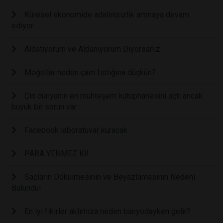
Küresel ekonomide adaletsizlik artmaya devam
ediyor
Aldatıyorum ve Aldanıyorum Diyorsanız
Moğollar neden çam fıstığına düşkün?
Çin dünyanın en muhteşem kütüphanesini açtı ancak
büyük bir sorun var
Facebook laboratuvar kuracak
PARA YENMEZ Kİ!
Saçların Dökülmesinin ve Beyazlamasının Nedeni
Bulundu!
En iyi fikirler aklımıza neden banyodayken gelir?