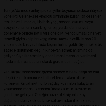
bir sanat formuna dönüştürüyor.
Türkiye’de moda anlayışı uzun yıllar boyunca sadece ihtiyaca
yönelikti. Geleneksel Anadolu giyiminde kullanılan desenler,
renkler ve kumaşlar, kişilerin yaşı, medeni durumu veya
sosyal konumuna dair bilgiler taşıyordu. Cumhuriyet
dönemiyle birlikte batılı tarz öne çıktı ve toplumsal cinsiyet
temelli giyim kalıpları yaygınlaştı. Ancak özellikle son 20
yılda moda, bireysel ifade biçimi haline geldi. Giyinmek artık
sadece görünmek değil fikir beyan etmek anlamına da
geliyor. Giysiler aracılığıyla toplumsal mesajlar verilmesi
modanın bir sanat alanı olarak görülmesini sağladı.
Yeni kuşak tasarımcılar giyimi sadece estetik değil sosyal
eleştiri, kimlik inşası ve kültürel temsil alanı olarak
kullanıyor. Kırsal motiflerle çağdaş kesimleri buluşturan
yaklaşımlar, moda üzerinden “melez kimlik” kavramını
gündeme getiriyor. Örneğin bazı koleksiyonlar köy
düğünlerinden ya da geleneksel giyimden ilham alırken,