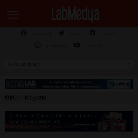
Labmedya - Laboratuv
facebook
twitter
linkedin
instagram
youtube
Kültür - Magazin