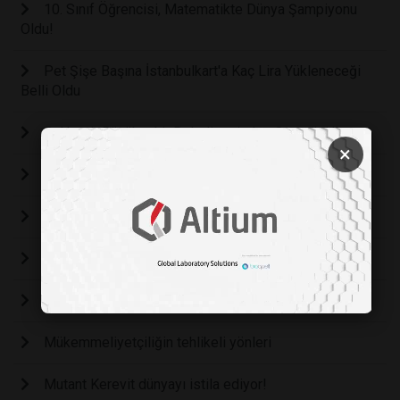
10. Sınıf Öğrencisi, Matematikte Dünya Şampiyonu
Oldu!
Pet Şişe Başına İstanbulkart'a Kaç Lira Yükleneceği
Belli Oldu
Balıkesir Büyükşehir Belediyesinden Organik Hizmet
×
Maladabtive Daydreaming (Hayali Gerçek)
Ağlamak evrensel bir olgu
Zenginlik mutluluk getirir mi?
Nostaljik Teknolojiler
Mükemmeliyetçiliğin tehlikeli yönleri
Mutant Kerevit dünyayı istila ediyor!