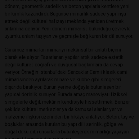
dönem, geometrik sadelik ve beton yapılarla kentlere yeni
bir kimlik kazandırdı. Bugünse mimarlık sadece yapı inşa
etmek değil kültürel hafızayı mekânda yeniden üretmek
anlamına geliyor. Yeni dönem mimarisi, bulunduğu çevreyle
uyumlu, anlam taşıyan ve geçmişle bağ kuran bir dil sunuyor.
Günümüz mimarları mimariyi mekânsal bir anlatı biçimi
olarak ele alıyor. Tasarlanan yapılar artık sadece estetik
değil kültürel, coğrafi ve duygusal bağlamlara da cevap
veriyor. Örneğin İstanbul’daki Sancaklar Camii klasik cami
mimarisinden ayrılarak minare ve kubbe gibi simgeleri
dışarıda bırakıyor. Bunun yerine doğayla bütünleşen bir
yapısal derinlik sunuyor. Burada amaç maneviyatı fiziksel
simgelerle değil, mekânın kendisiyle hissettirmek. Benzer
şekilde kültürel merkezler ya da kamusal alanlar yer ve
malzeme ilişkisi üzerinden bir hikâye anlatıyor. Beton, taş ve
boşluklar arasında kurulan bu yapı dili serinlik, gölge ve
doğal doku gibi unsurlarla bütünleşerek mimarlığı yaşayan