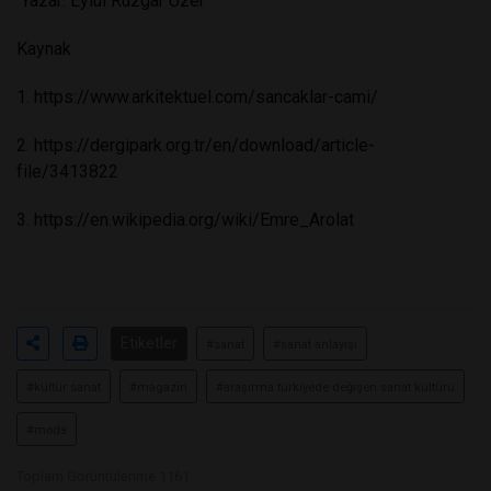
Yazar: Eylül Rüzgar Üzer
Kaynak
1.
https://www.arkitektuel.com/sancaklar-cami/
2.
https://dergipark.org.tr/en/download/article-
file/3413822
3.
https://en.wikipedia.org/wiki/Emre_Arolat
Etiketler
#sanat
#sanat anlayışı
#kültür sanat
#magazin
#araşırma türkiyede değişen sanat kültürü
#moda
Toplam Görüntülenme 1161