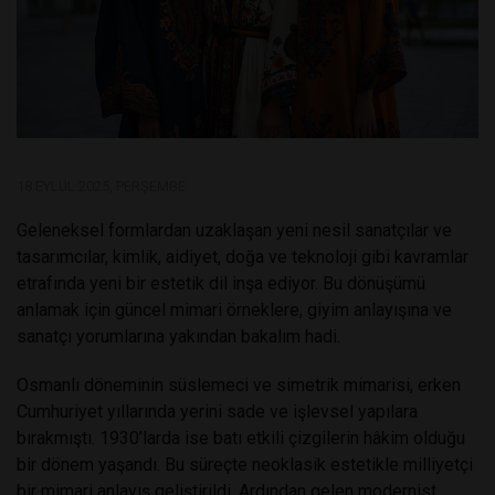
18 EYLÜL 2025, PERŞEMBE
Geleneksel formlardan uzaklaşan yeni nesil sanatçılar ve
tasarımcılar, kimlik, aidiyet, doğa ve teknoloji gibi kavramlar
etrafında yeni bir estetik dil inşa ediyor. Bu dönüşümü
anlamak için güncel mimari örneklere, giyim anlayışına ve
sanatçı yorumlarına yakından bakalım hadi.
Osmanlı döneminin süslemeci ve simetrik mimarisi, erken
Cumhuriyet yıllarında yerini sade ve işlevsel yapılara
bırakmıştı. 1930’larda ise batı etkili çizgilerin hâkim olduğu
bir dönem yaşandı. Bu süreçte neoklasik estetikle milliyetçi
bir mimari anlayış geliştirildi. Ardından gelen modernist