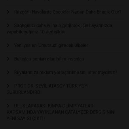
Rüzgârlı Havalarda Çocuklar Neden Daha Enerjik Olur?
Sağlığınızı daha iyi hale getirmek için hayatınızda
yapabileceğiniz 10 değişiklik
Yeni yıla en 'Umutsuz' girecek ülkeler
Buluşları sonları olan bilim insanları
Rüyalarınıza reklam yerleştirilmesini ister miydiniz?
PROF. DR. SEVİL ATASOY TÜRKİYE’Yİ
GURURLANDIRDI
ULUSLARARASI KİMYA OLİMPİYATLARI
KAPSAMINDA YAYINLANAN CATALYZER DERGİSİNİN
YENİ SAYISI ÇIKTI!