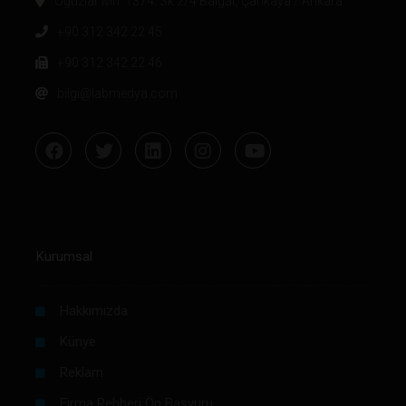
Oğuzlar Mh. 1374. Sk 2/4 Balgat, Çankaya / Ankara
+90 312 342 22 45
+90 312 342 22 46
bilgi@labmedya.com
Kurumsal
Hakkımızda
Künye
Reklam
Firma Rehberi Ön Başvuru