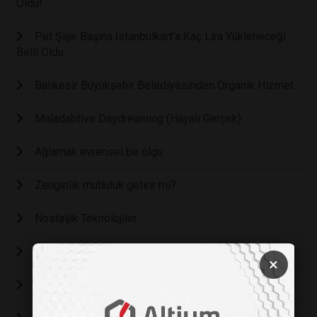
Oldu!
Pet Şişe Başına İstanbulkart'a Kaç Lira Yükleneceği
Belli Oldu
Balıkesir Büyükşehir Belediyesinden Organik Hizmet
Maladabtive Daydreaming (Hayali Gerçek)
Ağlamak evrensel bir olgu
Zenginlik mutluluk getirir mi?
Nostaljik Teknolojiler
Mükemmeliyetçiliğin tehlikeli yönleri
×
Mutant Kerevit dünyayı istila ediyor!