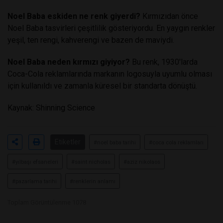
Noel Baba eskiden ne renk giyerdi?
Kırmızıdan önce
Noel Baba tasvirleri çeşitlilik gösteriyordu. En yaygın renkler
yeşil, ten rengi, kahverengi ve bazen de maviydi.
Noel Baba neden kırmızı giyiyor?
Bu renk, 1930'larda
Coca-Cola reklamlarında markanın logosuyla uyumlu olması
için kullanıldı ve zamanla küresel bir standarta dönüştü.
Kaynak: Shinning Science
Etiketler
#noel baba tarihi
#coca cola reklamları
#yılbaşı efsaneleri
#saint nicholas
#aziz nikolaos
#pazarlama tarihi
#renklerin anlamı
Toplam Görüntülenme 1078