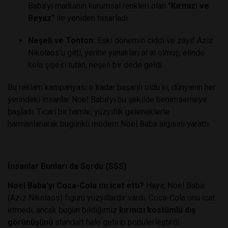
Baba'yı markanın kurumsal renkleri olan
"Kırmızı ve
Beyaz"
ile yeniden tasarladı.
Neşeli ve Tonton:
Eski dönemin ciddi ve zayıf Aziz
Nikolaos'u gitti; yerine yanakları al al olmuş, elinde
kola şişesi tutan, neşeli bir dede geldi.
Bu reklam kampanyası o kadar başarılı oldu ki, dünyanın her
yerindeki insanlar Noel Baba'yı bu şekilde benimsemeye
başladı. Ticari bir hamle, yüzyıllık geleneklerle
harmanlanarak bugünkü modern Noel Baba algısını yarattı.
İnsanlar Bunları da Sordu (SSS)
Noel Baba'yı Coca-Cola mı icat etti?
Hayır, Noel Baba
(Aziz Nikolaos) figürü yüzyıllardır vardı. Coca-Cola onu icat
etmedi, ancak bugün bildiğimiz
kırmızı kostümlü dış
görünüşünü
standart hale getirip popülerleştirdi.