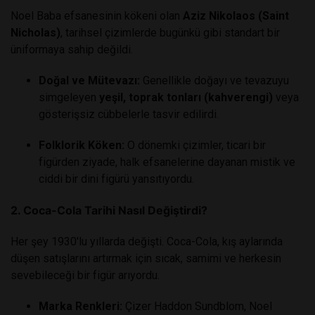
Noel Baba efsanesinin kökeni olan
Aziz Nikolaos (Saint
Nicholas)
, tarihsel çizimlerde bugünkü gibi standart bir
üniformaya sahip değildi.
Doğal ve Mütevazı:
Genellikle doğayı ve tevazuyu
simgeleyen
yeşil, toprak tonları (kahverengi)
veya
gösterişsiz cübbelerle tasvir edilirdi.
Folklorik Köken:
O dönemki çizimler, ticari bir
figürden ziyade, halk efsanelerine dayanan mistik ve
ciddi bir dini figürü yansıtıyordu.
2. Coca-Cola Tarihi Nasıl Değiştirdi?
Her şey 1930'lu yıllarda değişti. Coca-Cola, kış aylarında
düşen satışlarını artırmak için sıcak, samimi ve herkesin
sevebileceği bir figür arıyordu.
Marka Renkleri:
Çizer Haddon Sundblom, Noel