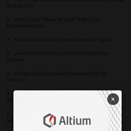
Antik Kasaba
Tarihi Değeri Yüksek Bir Keşif: Antik Çocuk
Mezarındaki Kolye
Yeni ipuçları: 30.000 Yıl Önce Amerika’da Yaşam
Jurassic Shark Fosili, Evrimsel Gerçeği Ortaya
Çıkarıyor
400'den Fazla Dişe Sahip Olağanüstü Yeni Bir
Pterozor
Soyu Tükenmiş “Maymun Lemur” Fosili İnsanlarla
×
Şaşırtıcı Benzerlikler Gösteriyor
Çin’de Çıkan Fosil Koleksiyonu 500 Milyon Öncesine
Işık Tutuyor