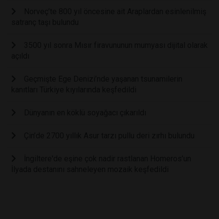
Norveç’te 800 yıl öncesine ait Araplardan esinlenilmiş
satranç taşı bulundu
3500 yıl sonra Mısır firavununun mumyası dijital olarak
açıldı
Geçmişte Ege Denizi’nde yaşanan tsunamilerin
kanıtları Türkiye kıyılarında keşfedildi
Dünyanın en köklü soyağacı çıkarıldı
Çin’de 2700 yıllık Asur tarzı pullu deri zırhı bulundu
İngiltere'de eşine çok nadir rastlanan Homeros’un
İlyada destanını sahneleyen mozaik keşfedildi