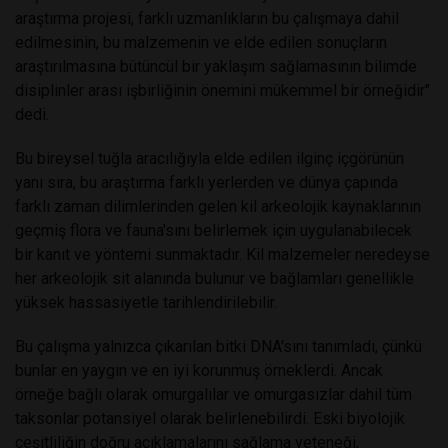
araştırma projesi, farklı uzmanlıkların bu çalışmaya dahil
edilmesinin, bu malzemenin ve elde edilen sonuçların
araştırılmasına bütüncül bir yaklaşım sağlamasının bilimde
disiplinler arası işbirliğinin önemini mükemmel bir örneğidir"
dedi.
Bu bireysel tuğla aracılığıyla elde edilen ilginç içgörünün
yanı sıra, bu araştırma farklı yerlerden ve dünya çapında
farklı zaman dilimlerinden gelen kil arkeolojik kaynaklarının
geçmiş flora ve fauna'sını belirlemek için uygulanabilecek
bir kanıt ve yöntemi sunmaktadır. Kil malzemeler neredeyse
her arkeolojik sit alanında bulunur ve bağlamları genellikle
yüksek hassasiyetle tarihlendirilebilir.
Bu çalışma yalnızca çıkarılan bitki DNA'sını tanımladı, çünkü
bunlar en yaygın ve en iyi korunmuş örneklerdi. Ancak
örneğe bağlı olarak omurgalılar ve omurgasızlar dahil tüm
taksonlar potansiyel olarak belirlenebilirdi. Eski biyolojik
çeşitliliğin doğru açıklamalarını sağlama yeteneği,