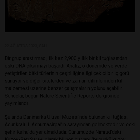
22 AĞUSTOS 2023, SALI
Bir grup araştırmacı, ilk kez 2,900 yıllık bir kil tuğlasından
eski DNA çıkarmayı başardı. Analiz, o dönemde ve yerde
yetiştirilen bitki türlerinin çeşitliliğine ilgi çekici bir iç görü
sunuyor ve diğer sitelerden ve zaman dilimlerinden kil
malzemesi üzerine benzer çalışmaların yolunu açabilir.
Sonuçlar, bugün Nature Scientific Reports dergisinde
yayımlandı.
Şu anda Danimarka Ulusal Müzesi'nde bulunan kil tuğlası,
Asur kralı II. Ashurnasirpal'in sarayından gelmektedir ve eski
şehir Kalhu'da yer almaktadır. Günümüzde Nimrud'daki
Kuzey-Batı Sarayı olarak bilinen bu yapı (bugünkü kuzey