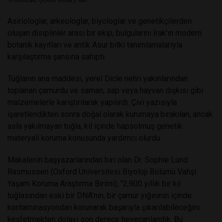
Asiriologlar, arkeologlar, biyologlar ve genetikçilerden
oluşan disiplinler arası bir ekip, bulgularını Irak'ın modern
botanik kayıtları ve antik Asur bitki tanımlamalarıyla
karşılaştırma şansına sahipti.
Tuğlanın ana maddesi, yerel Dicle nehri yakınlarından
toplanan çamurdu ve saman, sap veya hayvan dışkısı gibi
malzemelerle karıştırılarak yapılırdı. Çivi yazısıyla
işaretlendikten sonra doğal olarak kurumaya bırakılan, ancak
asla yakılmayan tuğla, kil içinde hapsolmuş genetik
materyali koruma konusunda yardımcı olurdu.
Makalenin başyazarlarından biri olan Dr. Sophie Lund
Rasmussen (Oxford Üniversitesi Biyoloji Bölümü Vahşi
Yaşam Koruma Araştırma Birimi), "2,900 yıllık bir kil
tuğlasından eski bir DNA'nın, bir çamur yığınının içinde
kontaminasyondan korunarak başarıyla çıkarılabileceğini
keşfetmekten dolayı son derece heyecanlandık. Bu