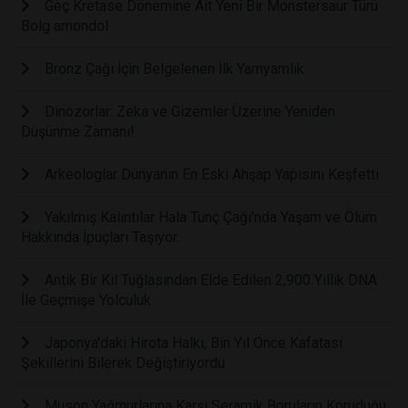
Geç Kretase Dönemine Ait Yeni Bir Monstersaur Türü
Bolg amondol
Bronz Çağı İçin Belgelenen İlk Yamyamlık
Dinozorlar: Zeka ve Gizemler Üzerine Yeniden
Düşünme Zamanı!
Arkeologlar Dünyanın En Eski Ahşap Yapısını Keşfetti
Yakılmış Kalıntılar Hala Tunç Çağı'nda Yaşam ve Ölüm
Hakkında İpuçları Taşıyor.
Antik Bir Kil Tuğlasından Elde Edilen 2,900 Yıllık DNA
İle Geçmişe Yolculuk
Japonya'daki Hirota Halkı, Bin Yıl Önce Kafatası
Şekillerini Bilerek Değiştiriyordu
Muson Yağmurlarına Karşı Seramik Boruların Koruduğu