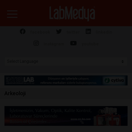
Labmedya - Laboratuv
facebook
twitter
linkedin
instagram
youtube
Arkeoloji