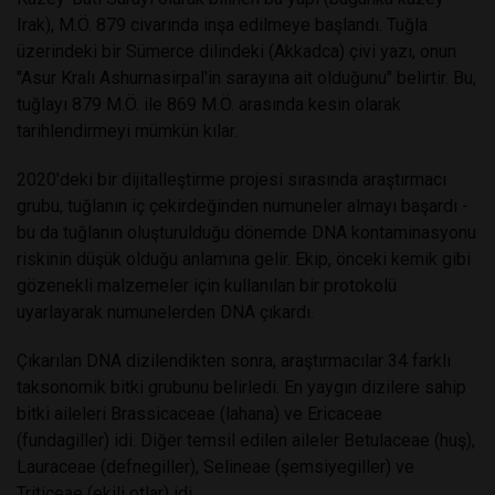
Irak), M.Ö. 879 civarında inşa edilmeye başlandı. Tuğla
üzerindeki bir Sümerce dilindeki (Akkadca) çivi yazı, onun
"Asur Kralı Ashurnasirpal'in sarayına ait olduğunu" belirtir. Bu,
tuğlayı 879 M.Ö. ile 869 M.Ö. arasında kesin olarak
tarihlendirmeyi mümkün kılar.
2020'deki bir dijitalleştirme projesi sırasında araştırmacı
grubu, tuğlanın iç çekirdeğinden numuneler almayı başardı -
bu da tuğlanın oluşturulduğu dönemde DNA kontaminasyonu
riskinin düşük olduğu anlamına gelir. Ekip, önceki kemik gibi
gözenekli malzemeler için kullanılan bir protokolü
uyarlayarak numunelerden DNA çıkardı.
Çıkarılan DNA dizilendikten sonra, araştırmacılar 34 farklı
taksonomik bitki grubunu belirledi. En yaygın dizilere sahip
bitki aileleri Brassicaceae (lahana) ve Ericaceae
(fundagiller) idi. Diğer temsil edilen aileler Betulaceae (huş),
Lauraceae (defnegiller), Selineae (şemsiyegiller) ve
Triticeae (ekili otlar) idi.