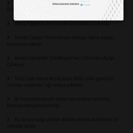
Yeni Keşif Evrimsel Tarihte Uzun Süreli Eksik Boşluğu
Dolduruyor
İlteriş Kağan'ın anıt mezarı ve kitabesi bulundu
Van'da Cengiz Han'ın torunu Hülagü Han'ın sarayı
bulunmuş olabilir
Renkli İskeletler Çatalhöyük’teki Gizemleri Açığa
Çıkarıyor
Tunç Çağı mezarlarıyla kaplı 4500 yıllık geniş bir
'cenaze caddeleri' ağı ortaya çıkarıldı
İlk biyomühendislik ürünü hayvanların kalıntıları
Mezopotamya’da bulundu
Aç bal porsuğu yemek ararken Roma dönemine ait
sikkeler buldu