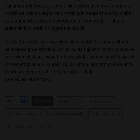
günümüzdeki biyolojik çeşitlilik kaybını daha iyi anlamak ve
niceliksel olarak değerlendirmek için değerli bir araç olabilir,
aynı zamanda eski ve kaybolmuş medeniyetleri daha iyi
anlamak için derin bir içgörü sunabilir.
"Tuğla üzerindeki yazı sayesinde kilin belirli bir zaman dilimine
ve bölgeye göre atfedebiliyoruz, bu da tuğlanın tek bir alanın ve
çevresinin bilgi açısından bir biyoçeşitlilik zaman kapsülü olarak
hizmet ettiği anlamına gelir. Bu durumda, araştırmacılara antik
Asurlulara benzersiz bir erişim sağlar" dedi.
Kaynak:
eurekalert.org
Etiketler
#antikbitkidna
#arkeogenetik
#tarihselbitkiçeşitliliği
#eskizamankapsülü
#bilimdeileriadım
Toplam Görüntülenme 1681