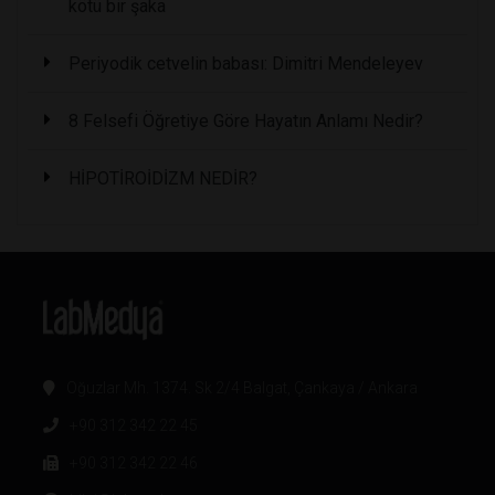
kötü bir şaka
Periyodik cetvelin babası: Dimitri Mendeleyev
8 Felsefi Öğretiye Göre Hayatın Anlamı Nedir?
HİPOTİROİDİZM NEDİR?
Oğuzlar Mh. 1374. Sk 2/4 Balgat, Çankaya / Ankara
+90 312 342 22 45
+90 312 342 22 46