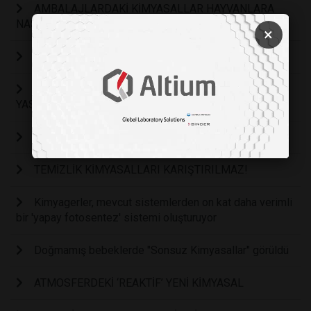
AMBALAJLARDAKİ KİMYASALLAR HAYVANLARA
NASIL SIZDI?
×
YENİ KEŞFEDİLEN KİMYASAL TEPKİME
ANESTEZİDE KULLANILAN ‘DESFLURAN’ GAZI
YASAKLANDI
Hayatın Rengi Boyalar ve Pigmentler
TEMİZLİK KİMYASALLARI KARIŞTIRILMAZ!
Kimyagerler, mevcut sistemlerden on kat daha verimli
bir 'yapay fotosentez' sistemi oluşturuyor
Doğmamış bebeklerde "Sonsuz Kimyasallar" görüldü
ATMOSFERDEKİ ‘REAKTİF’ YENİ KİMYASAL