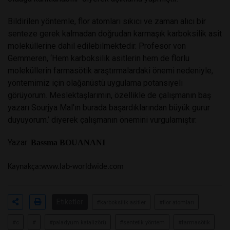
Bildirilen yöntemle, flor atomları sıkıcı ve zaman alıcı bir
senteze gerek kalmadan doğrudan karmaşık karboksilik asit
moleküllerine dahil edilebilmektedir. Profesör von
Gemmeren, ‘Hem karboksilik asitlerin hem de florlu
moleküllerin farmasötik araştırmalardaki önemi nedeniyle,
yöntemimiz için olağanüstü uygulama potansiyeli
görüyorum. Meslektaşlarımın, özellikle de çalışmanın baş
yazarı Sourjya Mal'ın burada başardıklarından büyük gurur
duyuyorum.’ diyerek çalışmanın önemini vurgulamıştır.
Yazar:
Bassma BOUANANI
Kaynakça:
www.lab-worldwide.com
Etiketler
#karboksilik asitler
#flor atomları
#c
#
#paladyum katalizörü
#sentetik yöntem
#farmasötik