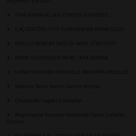
KEŞFİNİN YENİ ÇAĞI
PFAS KİMYASALLARI YENİDEN GÜNDEMDE
İLAÇ SEKTÖRÜ CPHI FUARI’NDA BİR ARAYA GELDİ
KOKULU MUMLAR SAĞLIĞI NASIL ETKİLİYOR?
KİMYA SEKTÖRÜNDE YAPAY ZEKA DÖNEMİ
İLHAM VEREN BİR MÜCADELE: BİR KİMYA MESELESİ
Şekersiz Besin, Karbon Salımını Artırıyor
Çikolatadaki Sağlıksız Bileşikler
Araştırmacılar Kimyasal Sentezdeki Temel Zorlukları
Çözüyor.
POLİFARMA İLAÇ, 2023 YILINDA DA GELENEĞİNİ