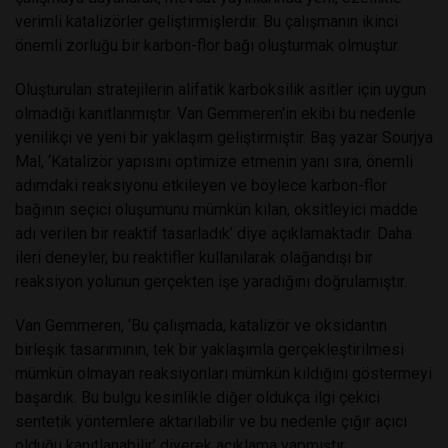
verimli katalizörler geliştirmişlerdir. Bu çalışmanın ikinci
önemli zorluğu bir karbon-flor bağı oluşturmak olmuştur.
Oluşturulan stratejilerin alifatik karboksilik asitler için uygun
olmadığı kanıtlanmıştır. Van Gemmeren'in ekibi bu nedenle
yenilikçi ve yeni bir yaklaşım geliştirmiştir. Baş yazar Sourjya
Mal, ‘Katalizör yapısını optimize etmenin yanı sıra, önemli
adımdaki reaksiyonu etkileyen ve böylece karbon-flor
bağının seçici oluşumunu mümkün kılan, oksitleyici madde
adı verilen bir reaktif tasarladık’ diye açıklamaktadır. Daha
ileri deneyler, bu reaktifler kullanılarak olağandışı bir
reaksiyon yolunun gerçekten işe yaradığını doğrulamıştır.
Van Gemmeren, ‘Bu çalışmada, katalizör ve oksidantın
birleşik tasarımının, tek bir yaklaşımla gerçekleştirilmesi
mümkün olmayan reaksiyonları mümkün kıldığını göstermeyi
başardık. Bu bulgu kesinlikle diğer oldukça ilgi çekici
sentetik yöntemlere aktarılabilir ve bu nedenle çığır açıcı
olduğu kanıtlanabilir’ diyerek açıklama yapmıştır.