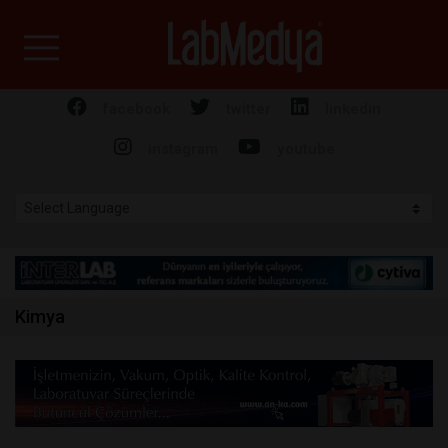
Labmedya - Laboratuv
facebook
twitter
linkedin
instagram
youtube
Kimya