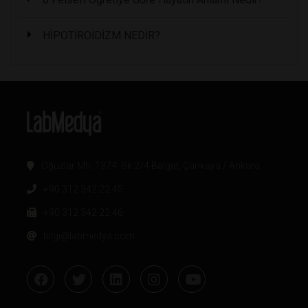
HİPOTİROİDİZM NEDİR?
Oğuzlar Mh. 1374. Sk 2/4 Balgat, Çankaya / Ankara
+90 312 342 22 45
+90 312 342 22 46
bilgi@labmedya.com