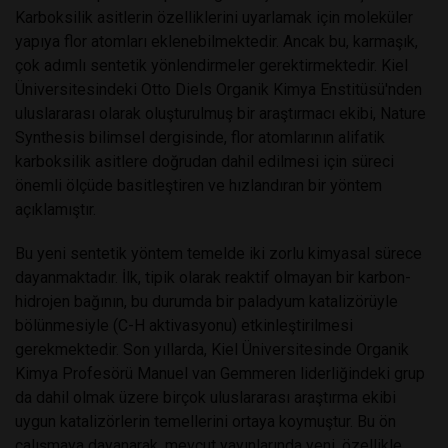
Karboksilik asitlerin özelliklerini uyarlamak için moleküler
yapıya flor atomları eklenebilmektedir. Ancak bu, karmaşık,
çok adımlı sentetik yönlendirmeler gerektirmektedir. Kiel
Üniversitesindeki Otto Diels Organik Kimya Enstitüsü'nden
uluslararası olarak oluşturulmuş bir araştırmacı ekibi, Nature
Synthesis bilimsel dergisinde, flor atomlarının alifatik
karboksilik asitlere doğrudan dahil edilmesi için süreci
önemli ölçüde basitleştiren ve hızlandıran bir yöntem
açıklamıştır.
Bu yeni sentetik yöntem temelde iki zorlu kimyasal sürece
dayanmaktadır. İlk, tipik olarak reaktif olmayan bir karbon-
hidrojen bağının, bu durumda bir paladyum katalizörüyle
bölünmesiyle (C-H aktivasyonu) etkinleştirilmesi
gerekmektedir. Son yıllarda, Kiel Üniversitesinde Organik
Kimya Profesörü Manuel van Gemmeren liderliğindeki grup
da dahil olmak üzere birçok uluslararası araştırma ekibi
uygun katalizörlerin temellerini ortaya koymuştur. Bu ön
çalışmaya dayanarak, mevcut yayınlarında yeni, özellikle