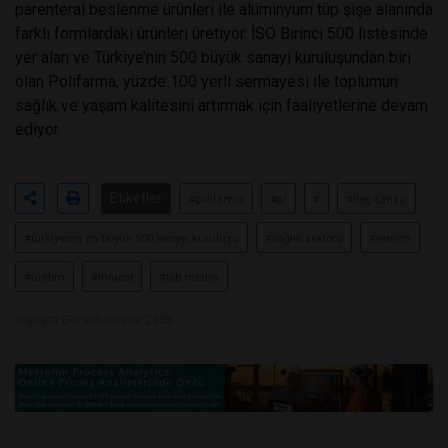
parenteral beslenme ürünleri ile alüminyum tüp şişe alanında
farklı formlardaki ürünleri üretiyor. İSO Birinci 500 listesinde
yer alan ve Türkiye’nin 500 büyük sanayi kuruluşundan biri
olan Polifarma, yüzde 100 yerli sermayesi ile toplumun
sağlık ve yaşam kalitesini artırmak için faaliyetlerine devam
ediyor.
Etiketler
#polifarma
#ar
#
#ilaç sanayi
#türkiyenin en büyük 500 sanayi kuruluşu
#sağlık sektörü
#yatırım
#üretim
#ihracat
#lab medya
Toplam Görüntülenme 2353