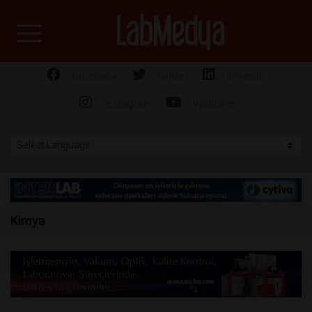
Labmedya - Laboratuv
facebook
twitter
linkedin
instagram
youtube
Kimya