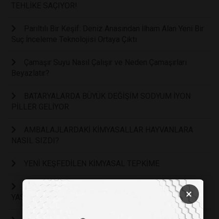
TEHLİKE SAÇIYOR!
Parıltılı Bir Keşif: Deniz Anasından İlham Alan Yeni Bir
Suç İnceleme Teknolojisi Ortaya Çıktı
Çamaşır Suyu Nasıl Çalışır ve Neden Çamaşırları
Beyazlatır?
BATARYALARDA BÜYÜK DEĞİŞİM SODYUM İYON
PİLLER GELİYOR
AMBALAJLARDAKİ KİMYASALLAR HAYVANLARA
NASIL SIZDI?
YENİ KEŞFEDİLEN KİMYASAL TEPKİME
ANESTEZİDE KULLANILAN ‘DESFLURAN’ GAZI
×
YASAKLANDI