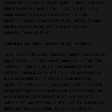
yeni bir tesis yatırımı da gerçekleştirdi. Ergene1 OSB’deki
ilgili tesis bünyesine ek olarak; 11.233 m² kapalı alana
sahip, inşaatı devam eden ve 2024 sonuna kadar
tamamlanması beklenen tesiste Ar-Ge merkezi, ambalaj
alanları, hammadde, ilaç üretimi ve idari ofislerin
bulundurulması planlanıyor.
Polifarma İlaç Sanayi ve Ticaret A.Ş. Hakkında
‘Önce Hayat’ mottosu doğrultusunda faaliyetlerini sürdüren,
sağlık sektörünün önde gelen firmalarından Polifarma’nın
Tekirdağ – Ergene1 OSB alanında bulunan, EU-GMP
sertifikalı, yaklaşık 62 bin m² alana kurulu modern üretim
tesisinde üretilen ürünler dünyanın farklı ülkelerine
ulaştırılıyor. 1986 yılında kurulan şirket, 2023 yılı itibarıyla
50’nin üzerinde ülkeye ihracat gerçekleştiriyor. Polifarma,
Ergene’deki üretim tesisinde toplam 16 farklı üretim
hattında; PP/Cam/PVC serum, BFS, liyofilize ve enjektabl
flakon, liyofilize ve enjektabl ampul, PFS, çok odacıklı