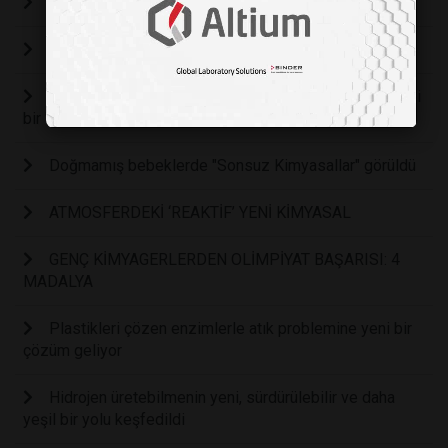
Hayatın Rengi Boyalar ve Pigmentler
TEMİZLİK KİMYASALLARI KARIŞTIRILMAZ!
Kimyagerler, mevcut sistemlerden on kat daha verimli
bir 'yapay fotosentez' sistemi oluşturuyor
Doğmamış bebeklerde "Sonsuz Kimyasallar" görüldü
ATMOSFERDEKİ ‘REAKTİF’ YENİ KİMYASAL
GENÇ KİMYAGERLERDEN OLİMPİYAT BAŞARISI: 4
MADALYA
Plastikleri çözen enzimlerle atık problemine yeni bir
çözüm geliyor
Hidrojen üretebilmenin yeni, sürdürülebilir ve daha
yeşil bir yolu keşfedildi