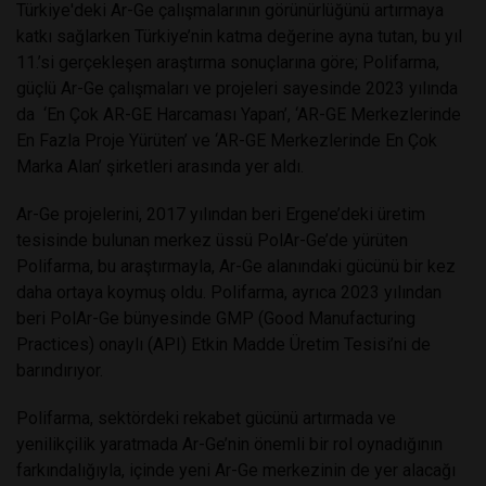
Türkiye'deki Ar-Ge çalışmalarının görünürlüğünü artırmaya
katkı sağlarken Türkiye’nin katma değerine ayna tutan, bu yıl
11.’si gerçekleşen araştırma sonuçlarına göre; Polifarma,
güçlü Ar-Ge çalışmaları ve projeleri sayesinde 2023 yılında
da ‘En Çok AR-GE Harcaması Yapan’, ‘AR-GE Merkezlerinde
En Fazla Proje Yürüten’ ve ‘AR-GE Merkezlerinde En Çok
Marka Alan’ şirketleri arasında yer aldı.
Ar-Ge projelerini, 2017 yılından beri Ergene’deki üretim
tesisinde bulunan merkez üssü PolAr-Ge’de yürüten
Polifarma, bu araştırmayla, Ar-Ge alanındaki gücünü bir kez
daha ortaya koymuş oldu. Polifarma, ayrıca 2023 yılından
beri PolAr-Ge bünyesinde GMP (Good Manufacturing
Practices) onaylı (API) Etkin Madde Üretim Tesisi’ni de
barındırıyor.
Polifarma, sektördeki rekabet gücünü artırmada ve
yenilikçilik yaratmada Ar-Ge’nin önemli bir rol oynadığının
farkındalığıyla, içinde yeni Ar-Ge merkezinin de yer alacağı