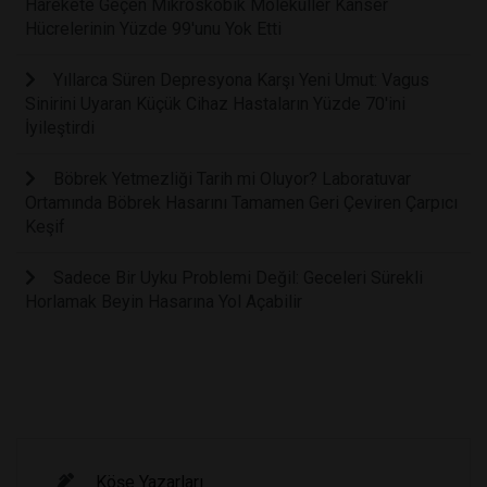
Harekete Geçen Mikroskobik Moleküller Kanser
Hücrelerinin Yüzde 99'unu Yok Etti
Yıllarca Süren Depresyona Karşı Yeni Umut: Vagus
Sinirini Uyaran Küçük Cihaz Hastaların Yüzde 70'ini
İyileştirdi
Böbrek Yetmezliği Tarih mi Oluyor? Laboratuvar
Ortamında Böbrek Hasarını Tamamen Geri Çeviren Çarpıcı
Keşif
Sadece Bir Uyku Problemi Değil: Geceleri Sürekli
Horlamak Beyin Hasarına Yol Açabilir
Köşe Yazarları