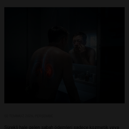
02 TEMMUZ 2026, PERŞEMBE
Sürekli hale gelen sabah ödemleri sadece kozmetik veya