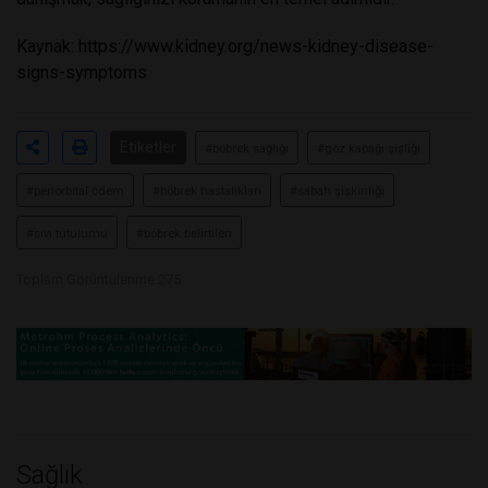
Kaynak:
https://www.kidney.org/news-kidney-disease-
signs-symptoms
Etiketler
#böbrek sağlığı
#göz kapağı şişliği
#periorbital ödem
#böbrek hastalıkları
#sabah şişkinliği
#sıvı tutulumu
#böbrek belirtileri
Toplam Görüntülenme 275
Sağlık