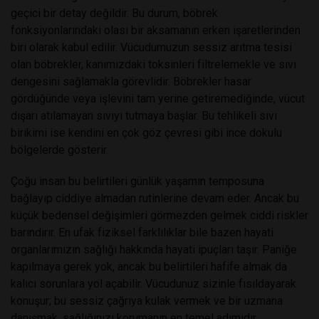
geçici bir detay değildir. Bu durum, böbrek
fonksiyonlarındaki olası bir aksamanın erken işaretlerinden
biri olarak kabul edilir. Vücudumuzun sessiz arıtma tesisi
olan böbrekler, kanımızdaki toksinleri filtrelemekle ve sıvı
dengesini sağlamakla görevlidir. Böbrekler hasar
gördüğünde veya işlevini tam yerine getiremediğinde, vücut
dışarı atılamayan sıvıyı tutmaya başlar. Bu tehlikeli sıvı
birikimi ise kendini en çok göz çevresi gibi ince dokulu
bölgelerde gösterir.
Çoğu insan bu belirtileri günlük yaşamın temposuna
bağlayıp ciddiye almadan rutinlerine devam eder. Ancak bu
küçük bedensel değişimleri görmezden gelmek ciddi riskler
barındırır. En ufak fiziksel farklılıklar bile bazen hayati
organlarımızın sağlığı hakkında hayati ipuçları taşır. Paniğe
kapılmaya gerek yok, ancak bu belirtileri hafife almak da
kalıcı sorunlara yol açabilir. Vücudunuz sizinle fısıldayarak
konuşur; bu sessiz çağrıya kulak vermek ve bir uzmana
danışmak, sağlığınızı korumanın en temel adımıdır.