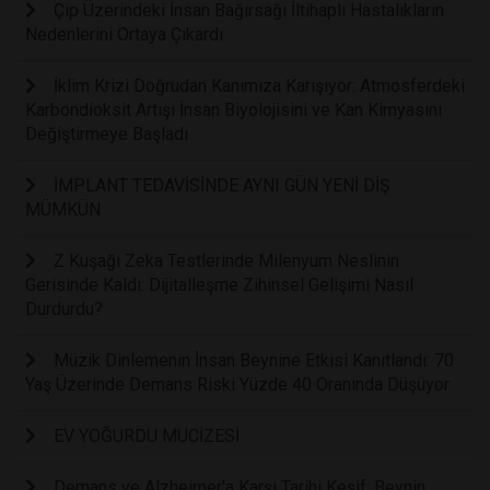
Çip Üzerindeki İnsan Bağırsağı İltihaplı Hastalıkların
Nedenlerini Ortaya Çıkardı
İklim Krizi Doğrudan Kanımıza Karışıyor: Atmosferdeki
Karbondioksit Artışı İnsan Biyolojisini ve Kan Kimyasını
Değiştirmeye Başladı
İMPLANT TEDAVİSİNDE AYNI GÜN YENİ DİŞ
MÜMKÜN
Z Kuşağı Zeka Testlerinde Milenyum Neslinin
Gerisinde Kaldı: Dijitalleşme Zihinsel Gelişimi Nasıl
Durdurdu?
Müzik Dinlemenin İnsan Beynine Etkisi Kanıtlandı: 70
Yaş Üzerinde Demans Riski Yüzde 40 Oranında Düşüyor
EV YOĞURDU MUCİZESİ
Demans ve Alzheimer'a Karşı Tarihi Keşif: Beynin