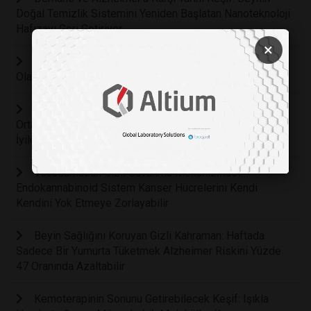
Doğal Temizlik Sistemini Yeniden Başlatan Nanoteknoloji
Hafızayı Geri Getiriyor
×
Masum Sanılan Bir Kadeh İçki Bile Beyni Fiziksel
Olarak Küçültüyor ve Yaşlanmayı Hızlandırıyor
Bilim İnsanları Tükürüğümüzdeki Saklı Şifa Gücünü
Ortaya Çıkardı: Ağız İçi Yaralar Neden Deriden Daha Hızlı
İyileşiyor?
Vücudumuzun Gizli Savunma Mekanizması:
Endokannabinoid Sistem Kanser Hücrelerini Kendi
Kendini Yok Etmeye Zorlayabilir
Beyin Sağlığını Koruyan Gizli Kahraman: Haftada
Sadece Bir Yumurta Tüketmek Alzheimer Riskini Yüzde
47 Oranında Azaltabilir
Kemoterapinin Sonunu Getirebilecek Keşif: Işıkla