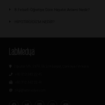
8 Felsefi Öğretiye Göre Hayatın Anlamı Nedir?
HİPOTİROİDİZM NEDİR?
Oğuzlar Mh. 1374. Sk 2/4 Balgat, Çankaya / Ankara
+90 312 342 22 45
+90 312 342 22 46
bilgi@labmedya.com