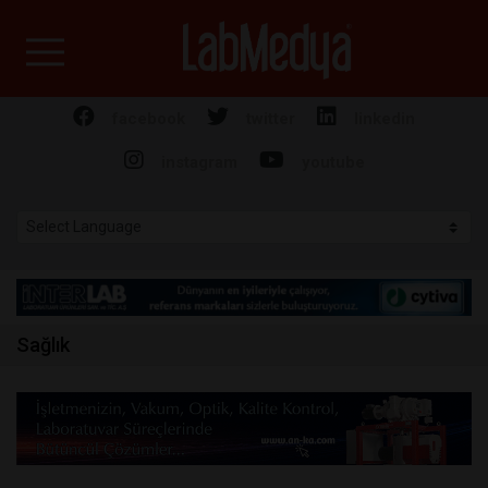
Labmedya - Laboratuv
facebook
twitter
linkedin
instagram
youtube
Sağlık