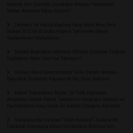
Genetik Sırrı Çözüldü: Çocukların Bilişsel Yetenekleri
Neden Anneden Miras Kalıyor?
Demans Ve Hafıza Kaybına Karşı Basit Ama Etkili
Kalkan: B12 Ve B Grubu Vitamin Takviyeleri Beyin
Yaşlanmasını Yavaşlatıyor
Sürekli Başkalarını Memnun Etmeye Çalışmak Fiziksel
Sağlığınızı Nasıl İçten İçe Tüketiyor?
Guillain-Barré Sendromunda Tarihi Dönüm Noktası:
Bağışıklık Sistemini Kapatan İlk İlaç Onay Bekliyor
Kahve Tutkunlarına Müjde: On Yıllık Kapsamlı
Araştırma, Günlük Kahve Tüketiminin Karaciğer Kanseri ve
Hastalıklarına Karşı Güçlü Bir Kalkan Olduğunu Kanıtladı
Vücudunuzda Gizlenen "Ölüm Noktası": Sadece Bir
Dakikalık Dokunuşla Stresi Sıfırlamanın Bilimsel Sırrı