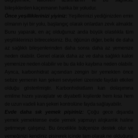
bileşiklerden kaçınmanın harika bir yoludur.
Önce yeşilliklerinizi yiyiniz:
Yeşillerinizi yediğinizden emin
olmanın iyi bir yolu, başlangıç olarak onlardan zevk almaktır.
Bunu yaparak, en aç olduğunuz anda büyük olasılıkla tüm
yeşilliklerinizi bitireceksiniz. Bu, öğünün diğer, belki de daha
az sağlıklı bileşenlerinden daha sonra daha az yemenize
neden olabilir. Genel olarak daha az ve daha sağlıklı kalori
yemenize neden olabilir ve bu da kilo kaybına neden olabilir.
Ayrıca, karbonhidrat açısından zengin bir yemekten önce
sebze yemenin kan şekeri seviyeleri üzerinde faydalı etkileri
olduğu gösterilmiştir. Karbonhidratların kan dolaşımına
emilme hızını yavaşlatır ve diyabetli kişilerde hem kısa hem
de uzun vadeli kan şekeri kontrolüne fayda sağlayabilir.
Evde daha sık yemek pişiriniz:
Çoğu gece dışarıda
yemek yemektense evde yemek yapmayı alışkanlık haline
getirmeye çalışınız. Bu öncelikle bütçenize destek olur ve
yemeğinizi kendiniz pişirerek içinde tam olarak ne olduğunu