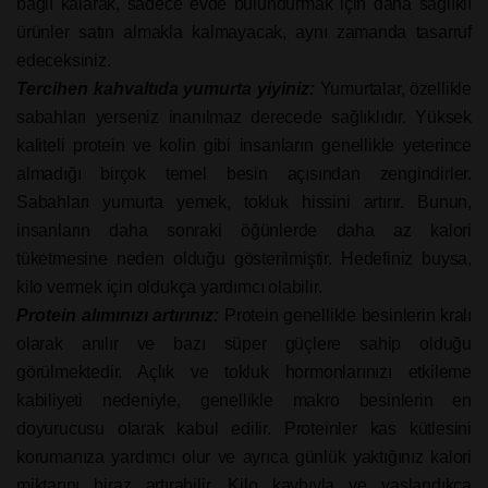
bağlı kalarak, sadece evde bulundurmak için daha sağlıklı
ürünler satın almakla kalmayacak, aynı zamanda tasarruf
edeceksiniz.
Tercihen kahvaltıda yumurta yiyiniz:
Yumurtalar, özellikle
sabahları yerseniz inanılmaz derecede sağlıklıdır. Yüksek
kaliteli protein ve kolin gibi insanların genellikle yeterince
almadığı birçok temel besin açısından zengindirler.
Sabahları yumurta yemek, tokluk hissini artırır. Bunun,
insanların daha sonraki öğünlerde daha az kalori
tüketmesine neden olduğu gösterilmiştir. Hedefiniz buysa,
kilo vermek için oldukça yardımcı olabilir.
Protein alımınızı artırınız:
Protein genellikle besinlerin kralı
olarak anılır ve bazı süper güçlere sahip olduğu
görülmektedir. Açlık ve tokluk hormonlarınızı etkileme
kabiliyeti nedeniyle, genellikle makro besinlerin en
doyurucusu olarak kabul edilir. Proteinler kas kütlesini
korumanıza yardımcı olur ve ayrıca günlük yaktığınız kalori
miktarını biraz artırabilir. Kilo kaybıyla ve yaşlandıkça