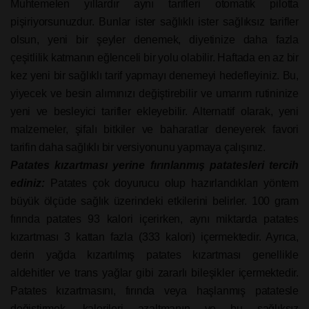
Muhtemelen yıllardır aynı tarifleri otomatik pilotta
pişiriyorsunuzdur. Bunlar ister sağlıklı ister sağlıksız tarifler
olsun, yeni bir şeyler denemek, diyetinize daha fazla
çeşitlilik katmanın eğlenceli bir yolu olabilir. Haftada en az bir
kez yeni bir sağlıklı tarif yapmayı denemeyi hedefleyiniz. Bu,
yiyecek ve besin alımınızı değiştirebilir ve umarım rutininize
yeni ve besleyici tarifler ekleyebilir. Alternatif olarak, yeni
malzemeler, şifalı bitkiler ve baharatlar deneyerek favori
tarifin daha sağlıklı bir versiyonunu yapmaya çalışınız.
Patates kızartması yerine fırınlanmış patatesleri tercih
ediniz:
Patates çok doyurucu olup hazırlandıkları yöntem
büyük ölçüde sağlık üzerindeki etkilerini belirler. 100 gram
fırında patates 93 kalori içerirken, aynı miktarda patates
kızartması 3 kattan fazla (333 kalori) içermektedir. Ayrıca,
derin yağda kızartılmış patates kızartması genellikle
aldehitler ve trans yağlar gibi zararlı bileşikler içermektedir.
Patates kızartmasını, fırında veya haşlanmış patatesle
değiştirmek, kalorileri azaltmanın ve bu sağlıksız