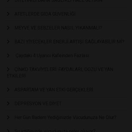
DİYETİNİZİ DAHA SAĞLIKLI HALE GETİRİN
AFETLERDE GIDA GÜVENLİĞİ
MEYVE VE SEBZELER NASIL YIKANMALI?
BAZI YİYECEKLER ENERJİ ARTIŞI SAĞLAYABİLİR Mİ?
Çaydaki 4 Uyarıcı Kafeinden Fazlası
ÇİNKO TAKVİYELERİ: FAYDALARI, DOZU VE YAN
ETKİLERİ
ASPARTAM VE YAN ETKİ GERÇEKLERİ
DEPRESYON VE DİYET
Her Gün Badem Yediğinizde Vücudunuza Ne Olur?
Su içtiğinizde vücudunuza neler oluyor?