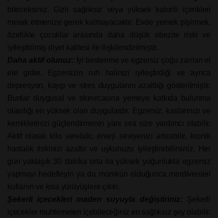
bileceksiniz. Gizli sağlıksız veya yüksek kalorili içerikleri
merak etmenize gerek kalmayacaktır. Evde yemek pişirmek,
özellikle çocuklar arasında daha düşük obezite riski ve
iyileştirilmiş diyet kalitesi ile ilişkilendirilmiştir.
Daha aktif olunuz:
İyi beslenme ve egzersiz çoğu zaman el
ele gider. Egzersizin ruh halinizi iyileştirdiği ve ayrıca
depresyon, kaygı ve stres duygularını azalttığı gösterilmiştir.
Bunlar duygusal ve tıkınırcasına yemeye katkıda bulunma
olasılığı en yüksek olan duygulardır. Egzersiz, kaslarınızı ve
kemiklerinizi güçlendirmenin yanı sıra size yardımcı olabilir.
Aktif olarak kilo verebilir, enerji seviyenizi artırabilir, kronik
hastalık riskinizi azaltır ve uykunuzu iyileştirebilirsiniz. Her
gün yaklaşık 30 dakika orta ila yüksek yoğunlukta egzersiz
yapmayı hedefleyin ya da mümkün olduğunca merdivenleri
kullanın ve kısa yürüyüşlere çıkın.
Şekerli içecekleri maden suyuyla değiştiriniz:
Şekerli
içecekler muhtemelen içebileceğiniz en sağlıksız şey olabilir.