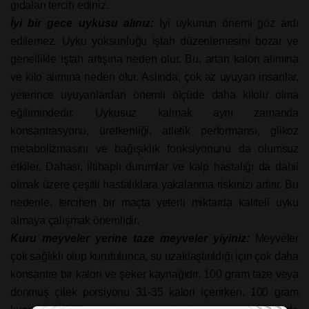
gıdaları tercih ediniz.
İyi bir gece uykusu alınız:
İyi uykunun önemi göz ardı
edilemez. Uyku yoksunluğu iştah düzenlemesini bozar ve
genellikle iştah artışına neden olur. Bu, artan kalori alımına
ve kilo alımına neden olur. Aslında, çok az uyuyan insanlar,
yeterince uyuyanlardan önemli ölçüde daha kilolu olma
eğilimindedir. Uykusuz kalmak aynı zamanda
konsantrasyonu, üretkenliği, atletik performansı, glikoz
metabolizmasını ve bağışıklık fonksiyonunu da olumsuz
etkiler. Dahası, iltihaplı durumlar ve kalp hastalığı da dahil
olmak üzere çeşitli hastalıklara yakalanma riskinizi artırır. Bu
nedenle, tercihen bir maçta yeterli miktarda kaliteli uyku
almaya çalışmak önemlidir.
Kuru meyveler yerine taze meyveler yiyiniz:
Meyveler
çok sağlıklı olup kurutulunca, su uzaklaştırıldığı için çok daha
konsantre bir kalori ve şeker kaynağıdır. 100 gram taze veya
donmuş çilek porsiyonu 31-35 kalori içerirken, 100 gram