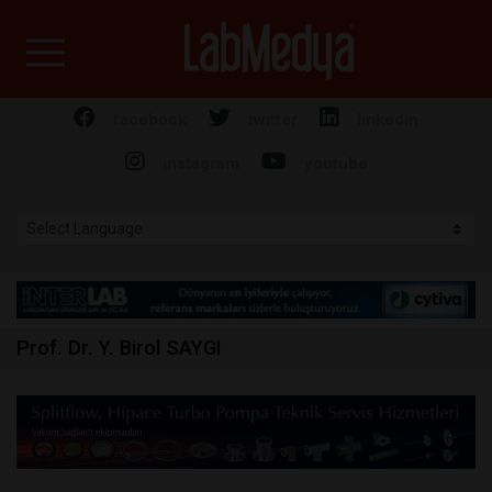
Labmedya - Laboratuv
facebook
twitter
linkedin
instagram
youtube
Prof. Dr. Y. Birol SAYGI