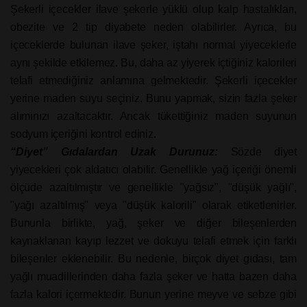
Şekerli içecekler ilave şekerle yüklü olup kalp hastalıkları,
obezite ve 2 tip diyabete neden olabilirler. Ayrıca, bu
içeceklerde bulunan ilave şeker, iştahı normal yiyeceklerle
aynı şekilde etkilemez. Bu, daha az yiyerek içtiğiniz kalorileri
telafi etmediğiniz anlamına gelmektedir. Şekerli içecekler
yerine maden suyu seçiniz. Bunu yapmak, sizin fazla şeker
alımınızı azaltacaktır. Ancak tükettiğiniz maden suyunun
sodyum içeriğini kontrol ediniz.
“Diyet” Gıdalardan Uzak Durunuz:
Sözde diyet
yiyecekleri çok aldatıcı olabilir. Genellikle yağ içeriği önemli
ölçüde azaltılmıştır ve genellikle "yağsız", "düşük yağlı",
"yağı azaltılmış" veya "düşük kalorili" olarak etiketlenirler.
Bununla birlikte, yağ, şeker ve diğer bileşenlerden
kaynaklanan kayıp lezzet ve dokuyu telafi etmek için farklı
bileşenler eklenebilir. Bu nedenle, birçok diyet gıdası, tam
yağlı muadillerinden daha fazla şeker ve hatta bazen daha
fazla kalori içermektedir. Bunun yerine meyve ve sebze gibi