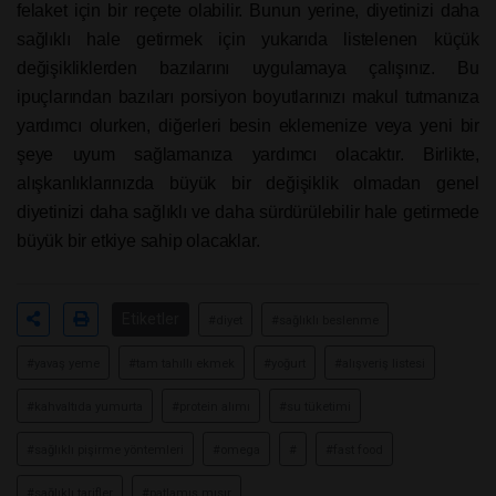
felaket için bir reçete olabilir. Bunun yerine, diyetinizi daha
sağlıklı hale getirmek için yukarıda listelenen küçük
değişikliklerden bazılarını uygulamaya çalışınız. Bu
ipuçlarından bazıları porsiyon boyutlarınızı makul tutmanıza
yardımcı olurken, diğerleri besin eklemenize veya yeni bir
şeye uyum sağlamanıza yardımcı olacaktır. Birlikte,
alışkanlıklarınızda büyük bir değişiklik olmadan genel
diyetinizi daha sağlıklı ve daha sürdürülebilir hale getirmede
büyük bir etkiye sahip olacaklar.
Etiketler
#diyet
#sağlıklı beslenme
#yavaş yeme
#tam tahıllı ekmek
#yoğurt
#alışveriş listesi
#kahvaltıda yumurta
#protein alımı
#su tüketimi
#sağlıklı pişirme yöntemleri
#omega
#
#fast food
#sağlıklı tarifler
#patlamış mısır