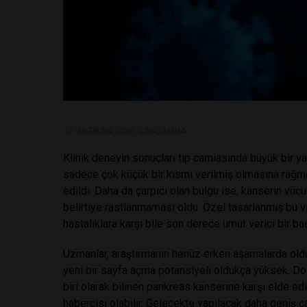
17 HAZIRAN 2026, ÇARŞAMBA
Klinik deneyin sonuçları tıp camiasında büyük bir 
sadece çok küçük bir kısmı verilmiş olmasına rağ
edildi. Daha da çarpıcı olan bulgu ise, kanserin vüc
belirtiye rastlanmaması oldu. Özel tasarlanmış bu vi
hastalıklara karşı bile son derece umut verici bir ba
Uzmanlar, araştırmanın henüz erken aşamalarda olduğu
yeni bir sayfa açma potansiyeli oldukça yüksek. Do
biri olarak bilinen pankreas kanserine karşı elde ed
habercisi olabilir. Gelecekte yapılacak daha geniş çap