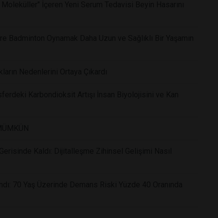
 Moleküller" İçeren Yeni Serum Tedavisi Beyin Hasarını
Göre Badminton Oynamak Daha Uzun ve Sağlıklı Bir Yaşamın
kların Nedenlerini Ortaya Çıkardı
ferdeki Karbondioksit Artışı İnsan Biyolojisini ve Kan
 MÜMKÜN
risinde Kaldı: Dijitalleşme Zihinsel Gelişimi Nasıl
andı: 70 Yaş Üzerinde Demans Riski Yüzde 40 Oranında