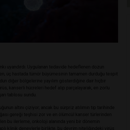
yankı uyandırdı. Uygulanan tedavide hedeflenen dozun
men, üç hastada tümör büyümesinin tamamen durduğu tespit
udun diğer bölgelerine yayılım gösterdiğine dair hiçbir
rüs, kanserli hücreleri hedef alıp parçalayarak, en zorlu
şarı tablosu sundu.
nun altını çiziyor; ancak bu sürpriz atılımın tıp tarihinde
ğası gereği teşhisi zor ve en ölümcül kanser türlerinden
ilen bu ilerleme, onkoloji alanında yeni bir dönemin
lı klinik deneylerle birlikte, bu devrim niteliğindeki virüs