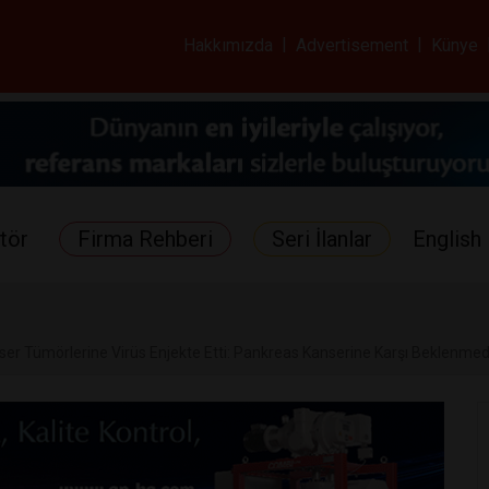
ar ve Sağlık Gazetes
Hakkımızda
|
Advertisement
|
Künye
tör
Firma Rehberi
Seri İlanlar
English 
nser Tümörlerine Virüs Enjekte Etti: Pankreas Kanserine Karşı Beklenme