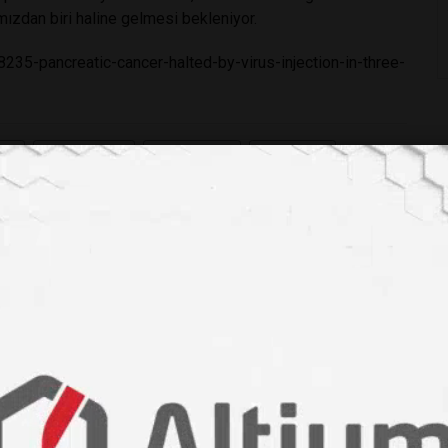
mızdan biri haline gelmesi bekleniyor.
235-pancreatic-cancer-halted-by-virus-injection-in-three-
irüs
#kanser tedavisi
#immünoterapi
#gen tedavisi