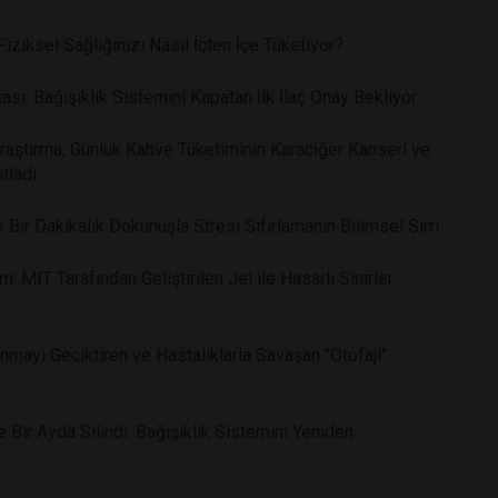
ziksel Sağlığınızı Nasıl İçten İçe Tüketiyor?
ı: Bağışıklık Sistemini Kapatan İlk İlaç Onay Bekliyor
Araştırma, Günlük Kahve Tüketiminin Karaciğer Kanseri ve
tladı
ir Dakikalık Dokunuşla Stresi Sıfırlamanın Bilimsel Sırrı
 MIT Tarafından Geliştirilen Jel ile Hasarlı Sinirler
nmayı Geciktiren ve Hastalıklarla Savaşan "Otofaji"
Bir Ayda Silindi: Bağışıklık Sistemini Yeniden