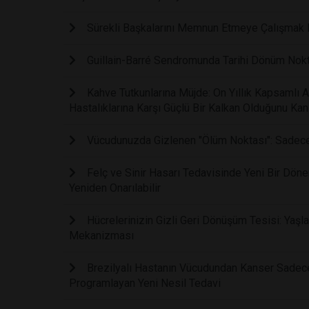
Sürekli Başkalarını Memnun Etmeye Çalışmak Fi
Guillain-Barré Sendromunda Tarihi Dönüm Noktas
Kahve Tutkunlarına Müjde: On Yıllık Kapsamlı 
Hastalıklarına Karşı Güçlü Bir Kalkan Olduğunu Kanı
Vücudunuzda Gizlenen "Ölüm Noktası": Sadece B
Felç ve Sinir Hasarı Tedavisinde Yeni Bir Dönem:
Yeniden Onarılabilir
Hücrelerinizin Gizli Geri Dönüşüm Tesisi: Yaşla
Mekanizması
Brezilyalı Hastanın Vücudundan Kanser Sadece 
Programlayan Yeni Nesil Tedavi