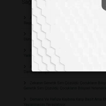
Sağlık
Ağır Depresyona Karşı Devrim Niteliğinde Keşi
Başarıya Ulaştı
Kireçlenmeyi Kalıcı Hasar Oluşmadan Yıllar Ön
Dünyasında Çığır Açıyor
İnsülinsiz Bir Geleceğe Doğru Dev Adım: İsveç
Yankı Uyandırdı
Ameliyatsız Katarakt Tedavisi Mümkün Mü: Gör
Damlası Geliştirildi
Zekanın Genetik Sırrı Çözüldü: Çocukların Bil
Genetik Sırrı Çözüldü: Çocukların Bilişsel Yetene
Demans Ve Hafıza Kaybına Karşı Basit Ama Etki
Yaşlanmasını Yavaşlatıyor