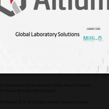
f: Doğal Mantar Bileşeni Psilosibin Klinik Tedavide
ce Tespit Edebilen Yeni Sensör Teknolojisi Tıp
'te Bir Hastanın Kendi İnsülinini Üretmesi Tıp Dünyasında
me Kaybını Geri Çevirecek Devrim Niteliğinde Bir Göz
işsel Yetenekleri Neden Anneden Miras Kalıyor?Zekanın
kleri Neden Anneden Miras Kalıyor?
li Kalkan: B12 Ve B Grubu Vitamin Takviyeleri Beyin