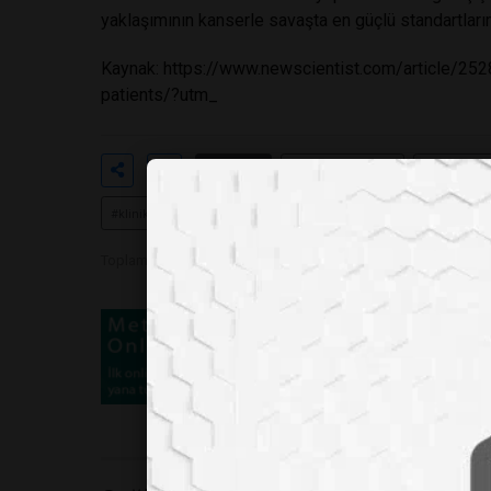
yaklaşımının kanserle savaşta en güçlü standartları
Kaynak:
https://www.newscientist.com/article/2528
patients/?utm_
Etiketler
#pankreas kanseri
#onkolitik v
#klinik araştırma
#tıbbi inovasyon
Toplam Görüntülenme 314