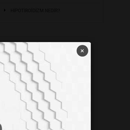
HİPOTİROİDİZM NEDİR?
×