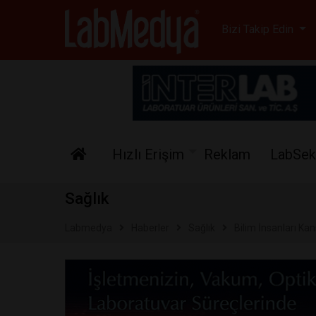
Labmedya - Laboratuv
Bizi Takip Edin
Hızlı Erişim
Reklam
LabSek
Sağlık
Labmedya
Haberler
Sağlık
Bilim İnsanları Ka