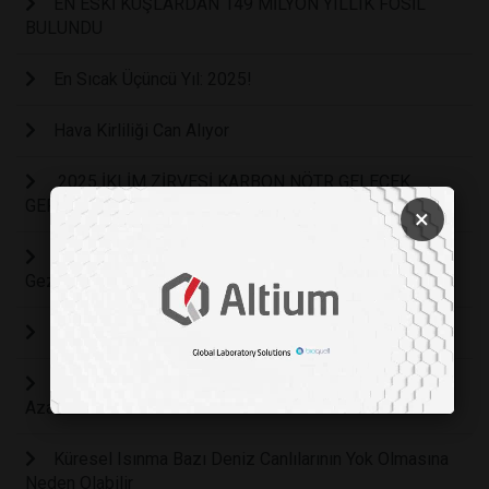
EN ESKİ KUŞLARDAN 149 MİLYON YILLIK FOSİL
BULUNDU
En Sıcak Üçüncü Yıl: 2025!
Hava Kirliliği Can Alıyor
2025 İKLİM ZİRVESİ KARBON NÖTR GELECEK
GERÇEKLEŞİYOR MU?
×
Tropikal Ormanlar, Doğal Olarak Yeniden Büyüyerek
Gezegenimizi Nasıl Kurtarabilir?
Plastik Yiyen Bakteriler ile Okyanus Temizliği
Küresel Plastik Atık ve Emisyonları 2050'ye Kadar
Azaltılabilir
Küresel Isınma Bazı Deniz Canlılarının Yok Olmasına
Neden Olabilir