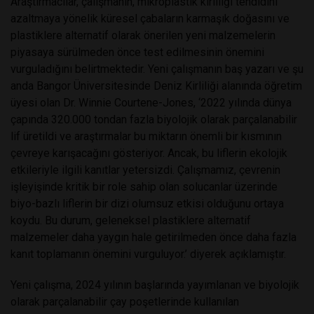
Araştırmacılar, çalışmanın, mikroplastik kirliliği tehdidini
azaltmaya yönelik küresel çabaların karmaşık doğasını ve
plastiklere alternatif olarak önerilen yeni malzemelerin
piyasaya sürülmeden önce test edilmesinin önemini
vurguladığını belirtmektedir. Yeni çalışmanın baş yazarı ve şu
anda Bangor Üniversitesinde Deniz Kirliliği alanında öğretim
üyesi olan Dr. Winnie Courtene-Jones, ‘2022 yılında dünya
çapında 320.000 tondan fazla biyolojik olarak parçalanabilir
lif üretildi ve araştırmalar bu miktarın önemli bir kısmının
çevreye karışacağını gösteriyor. Ancak, bu liflerin ekolojik
etkileriyle ilgili kanıtlar yetersizdi. Çalışmamız, çevrenin
işleyişinde kritik bir role sahip olan solucanlar üzerinde
biyo-bazlı liflerin bir dizi olumsuz etkisi olduğunu ortaya
koydu. Bu durum, geleneksel plastiklere alternatif
malzemeler daha yaygın hale getirilmeden önce daha fazla
kanıt toplamanın önemini vurguluyor.’ diyerek açıklamıştır.
Yeni çalışma, 2024 yılının başlarında yayımlanan ve biyolojik
olarak parçalanabilir çay poşetlerinde kullanılan