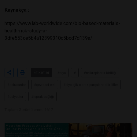
Kaynakça :
https://www.lab-worldwide.com/bio-based-materials-
health-risk-study-a-
3dfe553ce5b4a12399310c5bcd7d139a/
Etiketler
#biyo
#
#mikroplastik kirliliği
#solucanlar
#çevresel etki
#biyolojik olarak parçalanabilir lifler
#polyester
#toprak sağlığı
Toplam Görüntülenme 1617