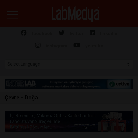
Labmedya - Laboratuv
facebook
twitter
linkedin
instagram
youtube
Çevre - Doğa