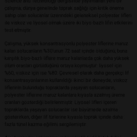
Science and Technology dergisinde yayımlanan yeni bir
çalışma, dünya genelinde toprak sağlığı için kritik öneme
sahip olan solucanlar üzerindeki geleneksel polyester lifleri
ile viskoz ve liyosel olmak üzere iki biyo-bazlı lifin etkilerini
test etmiştir.
Çalışma, yüksek konsantrasyonlu polyester liflerine maruz
kalan solucanların %30’unun 72 saat içinde öldüğünü, buna
karşılık biyo-bazlı liflere maruz kalanlarda çok daha yüksek
ölüm oranları görüldüğünü ortaya koymuştur: liyosel için
%60, viskoz için ise %80. Çevresel olarak daha gerçekçi lif
konsantrasyonlarının kullanıldığı ikinci bir deneyde, viskoz
liflerinin bulunduğu topraklarda yaşayan solucanların,
polyester liflerine maruz kalanlara kıyasla azalmış üreme
oranları gösterdiği belirlenmiştir. Liyosel lifleri içeren
topraklarda yaşayan solucanlar ise büyümede azalma
gösterirken, diğer lif türlerine kıyasla toprak içinde daha
fazla tünel kazma eğilimi sergilemiştir.