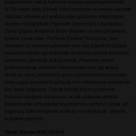
malzemelere maruz kalmanın solucan popülasyonlarında
%15’e kadar daha yüksek ölüm oranlarına ve üreme üzerinde
olumsuz etkilere yol açabileceğini gösteren araştırmanın
devamı niteliğindedir. Plymouth Üniversitesi Uluslararası
Deniz Çöpleri Araştırma Birimi Başkanı ve yeni çalışmanın
kıdemli yazarı olan Profesör Richard Thompson, ‘Geri
dönüşüm ve yeniden kullanımın yanı sıra, plastik kirliliğiyle
mücadele etmek için kullanılan ve üretilen plastik miktarının
azaltılması gerektiği açıkça ortada. Plastikler yerine
kullanılabilecek alternatif malzemelere olan ilgi artıyor,
ancak bu yayın, yeniliklerin geniş ölçekte benimsenmeden
önce uygun çevresel koşullarda test edilmesinin önemini bir
kez daha vurguluyor. Plastik kirliliği krizini çözmenin
mümkün olduğuna inanıyorum, ancak çözümler ararken
beklenmedik sonuçlardan kaçınmamıza yardımcı olmak için
bağımsız bilimsel kanıtlar kritik bir rol oynayacak.’ diyerek
açıklama yapmıştır.
Yazar:
Bassma BOUANANI