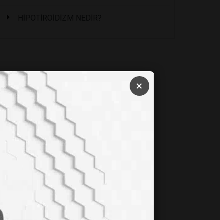
HİPOTİROİDİZM NEDİR?
×