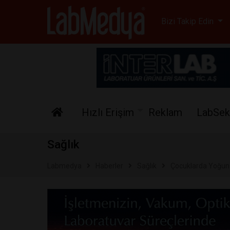
Labmedya - Laboratuv
Bizi Takip Edin
Hızlı Erişim
Reklam
LabSek
Sağlık
Labmedya
Haberler
Sağlık
Çocuklarda Yoğun C