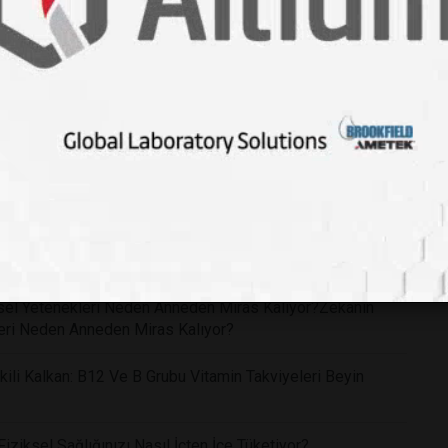
me Kaybını Geri Çevirecek Devrim Niteliğinde Bir Göz
işsel Yetenekleri Neden Anneden Miras Kalıyor?Zekanın
kleri Neden Anneden Miras Kalıyor?
li Kalkan: B12 Ve B Grubu Vitamin Takviyeleri Beyin
ziksel Sağlığınızı Nasıl İçten İçe Tüketiyor?