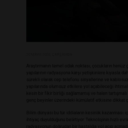
20 MAYIS 2026, ÇARŞAMBA
Araştırmanın temel odak noktası, çocukların henüz 
yapılarının radyasyona karşı yetişkinlere kıyasla 
sürekli olarak cep telefonu sinyallerine ve kablos
yapılarında olumsuz etkilere yol açabileceği ihtimal
kesin bir fikir birliği sağlamamış ve halen tartışmalı 
genç beyinler üzerindeki kümülatif etkisine dikkat
Bilim dünyası bu tür iddiaların kesinlik kazanması iç
ihtiyaç duyulduğunu belirtiyor. Teknolojinin hızlı ev
radyasyonun doğrudan bir hastalığa yol açıp açmadığ