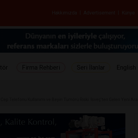
ar ve Sağlık Gazetes
Hakkımızda
|
Advertisement
|
Künye
tör
Firma Rehberi
Seri İlanlar
English 
ep Telefonu Kullanımı ve Beyin Tümörü Riski: İsveç'ten Gelen Yeni Ara