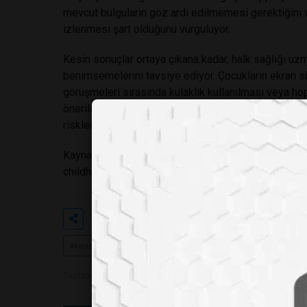
mevcut bulguların göz ardı edilmemesi gerektiğini v
izlenmesi şart olduğunu vurguluyor.
Kesin sonuçlar ortaya çıkana kadar, halk sağlığı uzm
benimsemelerini tavsiye ediyor. Çocukların ekran süre
görüşmeleri sırasında kulaklık kullanılması veya ho
öneriliyor. Dengeli bir kullanım alışkanlığının benim
risklerden korumak için en güvenilir ve rasyonel adı
Kaynak:
https://www.chop.edu/news/childrens-hosp
childhood-increased-risk?utm_
Etiketler
#çocuk sağlığı
#cep telefonu k
#kablosuz teknoloji
#bilimsel araştırma
Toplam Görüntülenme 877