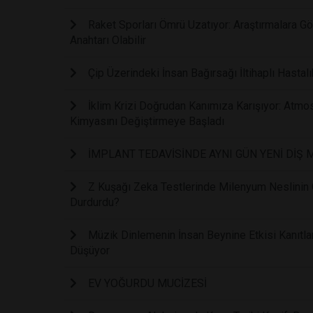
Raket Sporları Ömrü Uzatıyor: Araştırmalara 
Anahtarı Olabilir
Çip Üzerindeki İnsan Bağırsağı İltihaplı Hastalı
İklim Krizi Doğrudan Kanımıza Karışıyor: Atmos
Kimyasını Değiştirmeye Başladı
İMPLANT TEDAVİSİNDE AYNI GÜN YENİ DİŞ
Z Kuşağı Zeka Testlerinde Milenyum Neslinin Ge
Durdurdu?
Müzik Dinlemenin İnsan Beynine Etkisi Kanıtl
Düşüyor
EV YOĞURDU MUCİZESİ