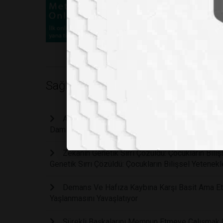
Sağlık
Ameliyatsız Katarakt Tedavisi Mümkün Mü: Gör
Damlası Geliştirildi
Zekanın Genetik Sırrı Çözüldü: Çocukların Bil
Genetik Sırrı Çözüldü: Çocukların Bilişsel Yetene
Demans Ve Hafıza Kaybına Karşı Basit Ama Etki
Yaşlanmasını Yavaşlatıyor
Sürekli Başkalarını Memnun Etmeye Çalışmak Fi