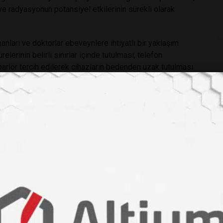
e radyasyonun potansiyel etkilerinin sürekli olarak
anları ve doktorlar ebeveynlere ihtiyatlı bir yaklaşım
lerinin belirli sınırlar içinde tutulması, telefon
parlör tercih edilerek cihazların bedenden uzak tutulması
setilmesi, mevcut bilgi eksikliğinde çocukları potansiyel
m olarak öne çıkıyor.
ital-philadelphia-study-links-smartphone-ownership-
ullanımı
#beyin gelişimi
#ekran süresi
#dijital ebeveynlik