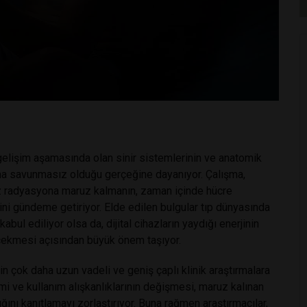
gelişim aşamasında olan sinir sistemlerinin ve anatomik
daha savunmasız olduğu gerçeğine dayanıyor. Çalışma,
uz radyasyona maruz kalmanın, zaman içinde hücre
ini gündeme getiriyor. Elde edilen bulgular tıp dünyasında
kabul ediliyor olsa da, dijital cihazların yaydığı enerjinin
 çekmesi açısından büyük önem taşıyor.
in çok daha uzun vadeli ve geniş çaplı klinik araştırmalara
rimi ve kullanım alışkanlıklarının değişmesi, maruz kalınan
ını kanıtlamayı zorlaştırıyor. Buna rağmen araştırmacılar,