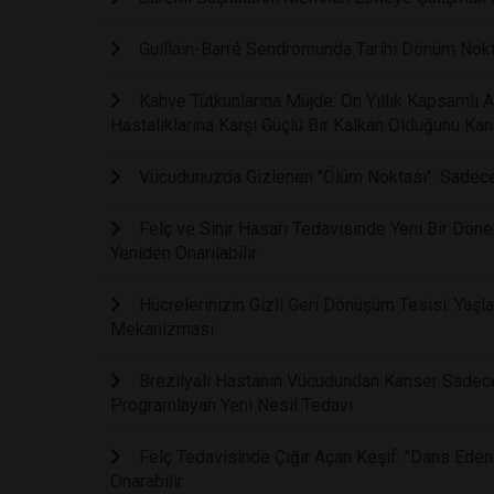
Guillain-Barré Sendromunda Tarihi Dönüm Noktas
Kahve Tutkunlarına Müjde: On Yıllık Kapsamlı 
Hastalıklarına Karşı Güçlü Bir Kalkan Olduğunu Kanı
Vücudunuzda Gizlenen "Ölüm Noktası": Sadece B
Felç ve Sinir Hasarı Tedavisinde Yeni Bir Dönem:
Yeniden Onarılabilir
Hücrelerinizin Gizli Geri Dönüşüm Tesisi: Yaşla
Mekanizması
Brezilyalı Hastanın Vücudundan Kanser Sadece 
Programlayan Yeni Nesil Tedavi
Felç Tedavisinde Çığır Açan Keşif: "Dans Eden
Onarabilir