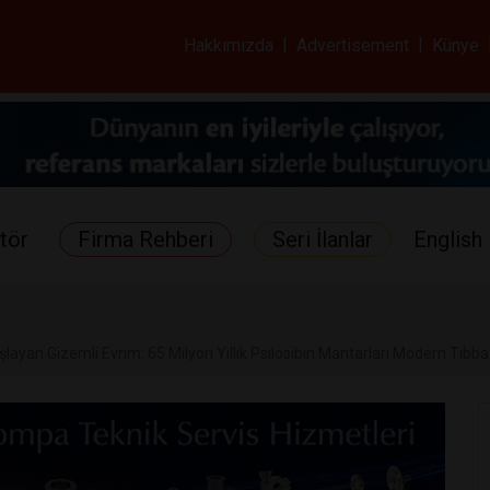
ar ve Sağlık Gazetes
Hakkımızda
|
Advertisement
|
Künye
tör
Firma Rehberi
Seri İlanlar
English 
layan Gizemli Evrim: 65 Milyon Yıllık Psilosibin Mantarları Modern Tıbba 