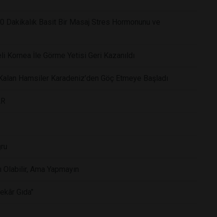
 10 Dakikalık Basit Bir Masaj Stres Hormonunu ve
i Kornea İle Görme Yetisi Geri Kazanıldı
 Kalan Hamsiler Karadeniz’den Göç Etmeye Başladı
AR
ğru
Olabilir, Ama Yapmayın
tekâr Gıda"