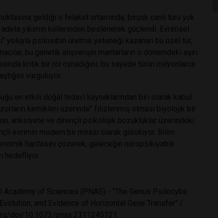
oktasına geldiği o felaket ortamında, birçok canlı türü yok
 adeta yıkımın küllerinden beslenerek güçlendi. Evrimsel
i" yoluyla psilosibin üretme yeteneği kazanan bu özel tür,
macılar, bu genetik alışverişin mantarların o dönemdeki aşırı
ında kritik bir rol oynadığını, bu sayede türün milyonlarca
ştığını vurguluyor.
u en etkili doğal tedavi kaynaklarından biri olarak kabul
orların kemikleri üzerinde" filizlenmiş olması biyolojik bir
on, anksiyete ve dirençli psikolojik bozukluklar üzerindeki
ençli evrimin modern bir mirası olarak görülüyor. Bilim
enomik haritasını çözerek, geleceğin nöropsikiyatrik
 hedefliyor.
al Academy of Sciences (PNAS) - "The Genus Psilocybe
volution, and Evidence of Horizontal Gene Transfer" /
org/doi/10.1073/pnas.2311245121