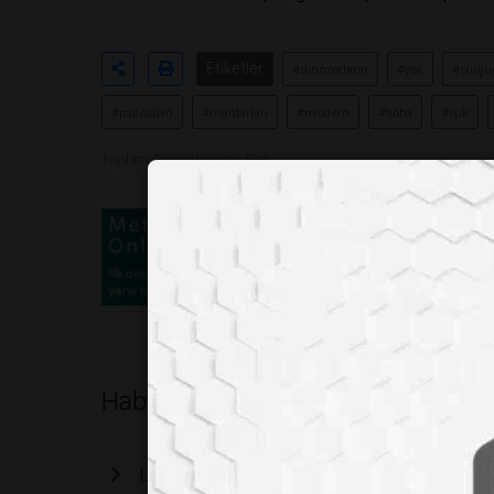
Etiketler
#dinozorların
#yok
#oluşu
#psilosibin
#mantarları
#modern
#tıbba
#ışık
Toplam Görüntülenme 523
Haberler
LABMEDYA 96. SAYIMIZ ÇIKTI...