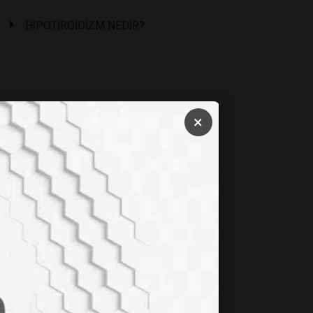
HİPOTİROİDİZM NEDİR?
×