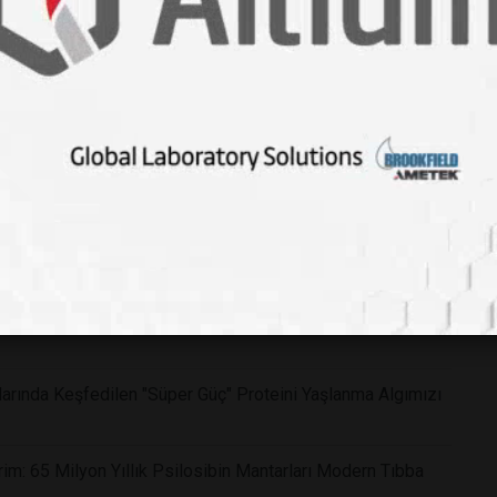
k Yapay Nöronu Geliştirdi
 ve RNA Bileşenlerinin Tamamı Keşfedildi
 30 Dakikalık Ekran Süresi Konuşma Gecikmesi Riskini
üştüren Yeni Hidrojel Tedavide Ezberleri Bozuyor
as Optik Saat Saniyenin Tanımını Kalıcı Olarak Değiştiriyor
nı ChatGPT ile Analiz Edip, özel bir aşı tasarlayarak
arında Keşfedilen "Süper Güç" Proteini Yaşlanma Algımızı
im: 65 Milyon Yıllık Psilosibin Mantarları Modern Tıbba