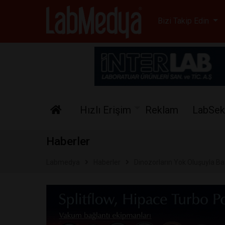
Labmedya - Laboratuv
Bizi Takip Edin
Hızlı Erişim
Reklam
LabSek
Haberler
Labmedya
Haberler
Dinozorların Yok Oluşuyla Baş