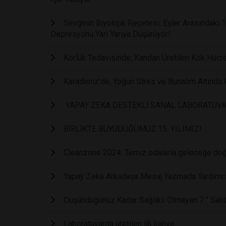
Sevginin Biyolojik Reçetesi; Eşler Arasındaki
Depresyonu Yarı Yarıya Düşürüyor!
Körlük Tedavisinde, Kandan Üretilen Kök Hücrel
Karadeniz’de, Yoğun Stres ve Bunalım Altında
YAPAY ZEKA DESTEKLİ SANAL LABORATUV
BİRLİKTE BÜYÜDÜĞÜMÜZ 15. YILIMIZ!
Cleanzone 2024: Temiz odalarla geleceğe do
Yapay Zeka Arkadaşa Mesaj Yazmada Yardımcı 
Düşündüğünüz Kadar Sağlıklı Olmayan 7 " Sah
Laboratuvarda üretilen ilk kahve