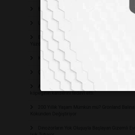
Bilim İnsanları Canlı Hücrelerle Konuşabilen İl
Uzaydan Gelen Hayat: Ryugu Asteroitinde DNA
Erken Çocukluk Döneminde Dijital Tehdit: Her
Yüzde 49 Artırıyor
Kanser Hücrelerini 24 Saatte Kök Hücreye Dön
Çinli Bilim İnsanlarının Geliştirdiği Ultra Hass
Avustralyalı bir adam Kanserli Köpeğinin DNA'sı
köpeğinin kanserini tedavi etti.
200 Yıllık Yaşam Mümkün mü? Grönland Balinal
Kökünden Değiştiriyor
Dinozorların Yok Oluşuyla Başlayan Gizemli Evr
Işık Tutuyor