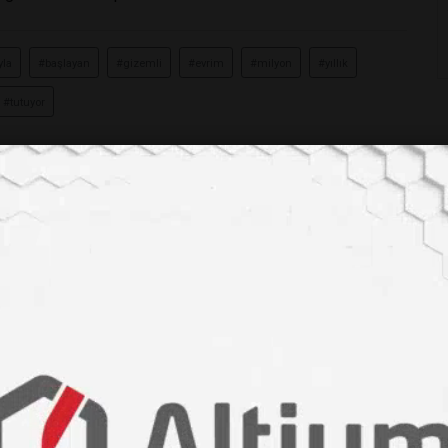
yla
#başlayan
#gizemli
#evrim
#milyon
#yıllık
#tutuyor