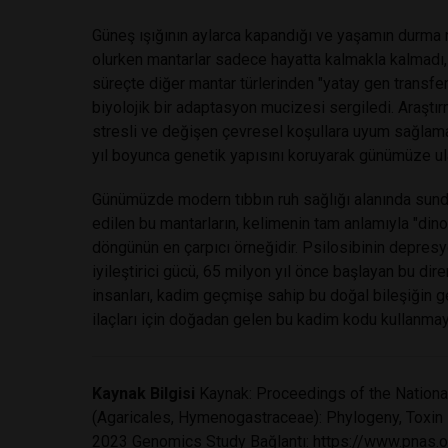
Güneş ışığının aylarca kapandığı ve yaşamın durma n
olurken mantarlar sadece hayatta kalmakla kalmadı,
süreçte diğer mantar türlerinden "yatay gen transfer
biyolojik bir adaptasyon mucizesi sergiledi. Araştır
stresli ve değişen çevresel koşullara uyum sağlamas
yıl boyunca genetik yapısını koruyarak günümüze ula
Günümüzde modern tıbbın ruh sağlığı alanında sunduğ
edilen bu mantarların, kelimenin tam anlamıyla "dinoz
döngünün en çarpıcı örneğidir. Psilosibinin depresy
iyileştirici gücü, 65 milyon yıl önce başlayan bu dir
insanları, kadim geçmişe sahip bu doğal bileşiğin g
ilaçları için doğadan gelen bu kadim kodu kullanmayı
Kaynak Bilgisi
Kaynak: Proceedings of the Nation
(Agaricales, Hymenogastraceae): Phylogeny, Toxin E
2023 Genomics Study Bağlantı:
https://www.pnas.