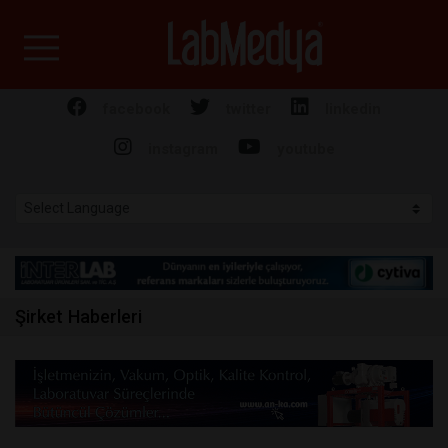
Labmedya - Laboratuv
facebook
twitter
linkedin
instagram
youtube
Şirket Haberleri