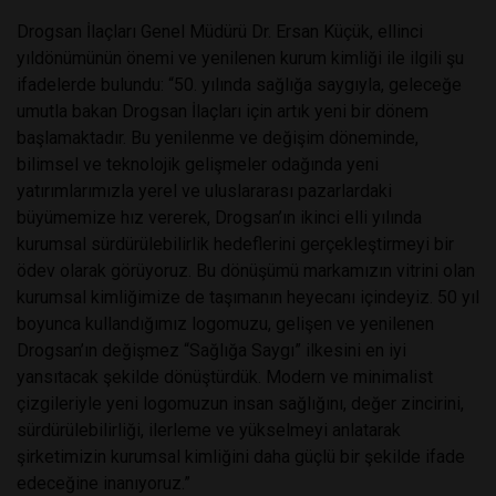
Drogsan İlaçları Genel Müdürü Dr. Ersan Küçük, ellinci
yıldönümünün önemi ve yenilenen kurum kimliği ile ilgili şu
ifadelerde bulundu: “50. yılında sağlığa saygıyla, geleceğe
umutla bakan Drogsan İlaçları için artık yeni bir dönem
başlamaktadır. Bu yenilenme ve değişim döneminde,
bilimsel ve teknolojik gelişmeler odağında yeni
yatırımlarımızla yerel ve uluslararası pazarlardaki
büyümemize hız vererek, Drogsan’ın ikinci elli yılında
kurumsal sürdürülebilirlik hedeflerini gerçekleştirmeyi bir
ödev olarak görüyoruz. Bu dönüşümü markamızın vitrini olan
kurumsal kimliğimize de taşımanın heyecanı içindeyiz. 50 yıl
boyunca kullandığımız logomuzu, gelişen ve yenilenen
Drogsan’ın değişmez “Sağlığa Saygı” ilkesini en iyi
yansıtacak şekilde dönüştürdük. Modern ve minimalist
çizgileriyle yeni logomuzun insan sağlığını, değer zincirini,
sürdürülebilirliği, ilerleme ve yükselmeyi anlatarak
şirketimizin kurumsal kimliğini daha güçlü bir şekilde ifade
edeceğine inanıyoruz.”