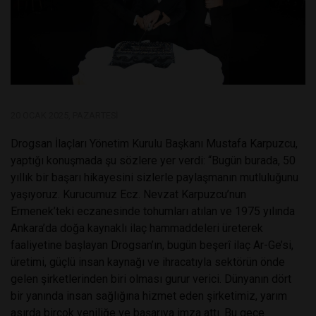
20 OCAK 2025, PAZARTESI
Drogsan İlaçları Yönetim Kurulu Başkanı Mustafa Karpuzcu,
yaptığı konuşmada şu sözlere yer verdi: “Bugün burada, 50
yıllık bir başarı hikayesini sizlerle paylaşmanın mutluluğunu
yaşıyoruz. Kurucumuz Ecz. Nevzat Karpuzcu’nun
Ermenek’teki eczanesinde tohumları atılan ve 1975 yılında
Ankara’da doğa kaynaklı ilaç hammaddeleri üreterek
faaliyetine başlayan Drogsan’ın, bugün beşerî ilaç Ar-Ge’si,
üretimi, güçlü insan kaynağı ve ihracatıyla sektörün önde
gelen şirketlerinden biri olması gurur verici. Dünyanın dört
bir yanında insan sağlığına hizmet eden şirketimiz, yarım
asırda birçok yeniliğe ve başarıya imza attı. Bu gece