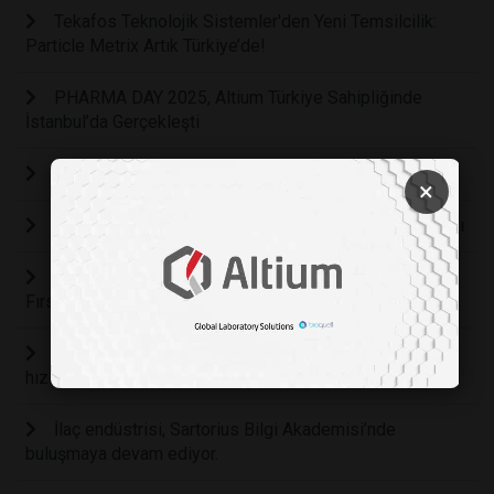
Tekafos Teknolojik Sistemler'den Yeni Temsilcilik:
Particle Metrix Artık Türkiye’de!
PHARMA DAY 2025, Altium Türkiye Sahipliğinde
İstanbul’da Gerçekleşti
METROHM OMNIS NIR ANALYZER
×
Drogsan İlaçları 50. Yaşını Görkemli Bir Galayla Kutladı
Drogsan İlaçları, 46. İstanbul Maratonu’nda “Eğitimde
Fırsat Eşitliği” İçin Koştu!
Sartorius Bilgi Akademisi’nde bilgi paylaşımı tüm
hızıyla devam ediyor
İlaç endüstrisi, Sartorius Bilgi Akademisi’nde
buluşmaya devam ediyor.