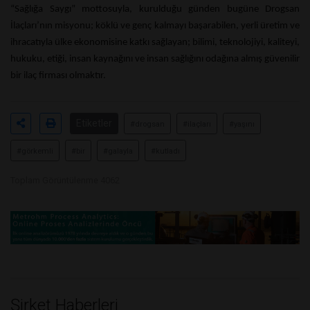
“Sağlığa Saygı” mottosuyla, kurulduğu günden bugüne Drogsan
İlaçları’nın misyonu; köklü ve genç kalmayı başarabilen, yerli üretim ve
ihracatıyla ülke ekonomisine katkı sağlayan; bilimi, teknolojiyi, kaliteyi,
hukuku, etiği, insan kaynağını ve insan sağlığını odağına almış güvenilir
bir ilaç firması olmaktır.
Etiketler
#drogsan
#ilaçları
#yaşını
#görkemli
#bir
#galayla
#kutladı
Toplam Görüntülenme 4062
Şirket Haberleri