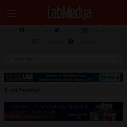
Labmedya - Laboratuv
facebook
twitter
linkedin
instagram
youtube
Şirket Haberleri