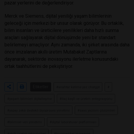
pazar yerlerini de değerlendiriyor.
Merck ve Siemens, dijital yeniliği yaşam bilimlerinin
geleceği için merkezi bir unsur olarak görüyor. Bu ortaklık,
bilim insanları ve üreticilere yenilikleri daha hızlı sunma
araçları sağlayarak dijital dönüşümde yeni bir standart
belirlemeyi amaçlıyor. Aynı zamanda, iki şirket arasında daha
önce imzalanan akıllı üretim Mutabakat Zaptlarına
dayanarak, sektörde inovasyonu ilerletme konusundaki
ortak taahhütlerini de pekiştiriyor.
Etiketler
#anahtar kelime yaz chatgpt
#
#yaşam bilimleri dijitalleşme
#ilaç keşfi ve üretim entegrasyonu
#yapay zekâ destekli biyoproses yönetimi
#saas yazılım çözümleri
#bilimsel veri yönetimi
#dijital laboratuvar platformları
#akıllı üretim teknolojileri
#biyomedikal inovasyon