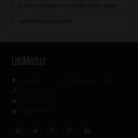
8 Felsefi Öğretiye Göre Hayatın Anlamı Nedir?
HİPOTİROİDİZM NEDİR?
Oğuzlar Mh. 1374. Sk 2/4 Balgat, Çankaya / Ankara
+90 312 342 22 45
+90 312 342 22 46
bilgi@labmedya.com