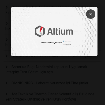
Drogsan İlaçları, 46. İstanbul Maratonu’nda “Eğitimde
Fırsat Eşitliği” İçin Koştu!
×
Sartorius Bilgi Akademisi’nde bilgi paylaşımı tüm
hızıyla devam ediyor
İlaç endüstrisi, Sartorius Bilgi Akademisi’nde
buluşmaya devam ediyor.
Geleneksel Metrohm Titratör Kampanyası Başladı.
Sartorius Bilgi Akademisi kapılarını Uygulamalı
Integrity Test Eğitimi için açtı.
OMNIS NIRS - Laboratuvarınızda İyi Titreşimler
Ant Teknik ve Thermo Fisher Scientific İş Birliğinde
Yeni Stratejik Ortaklık ve Yeni Ürün Portföyü