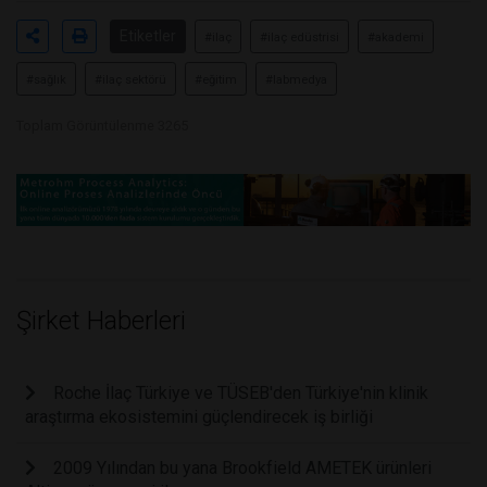
Etiketler
#ilaç
#ilaç edüstrisi
#akademi
#sağlık
#ilaç sektörü
#eğitim
#labmedya
Toplam Görüntülenme 3265
Şirket Haberleri
Roche İlaç Türkiye ve TÜSEB'den Türkiye'nin klinik
araştırma ekosistemini güçlendirecek iş birliği
2009 Yılından bu yana Brookfield AMETEK ürünleri