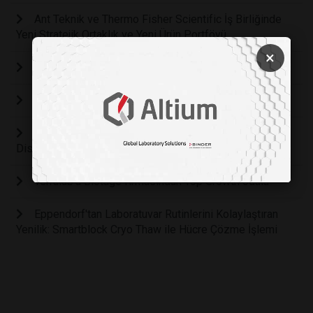
Ant Teknik ve Thermo Fisher Scientific İş Birliğinde
Yeni Stratejik Ortaklık ve Yeni Ürün Portföyü
×
Drogsan İlaçları’ndan Otizm Farkındalığına “İlgi”
En Çok Ülkeye İhracat Yapan Firma; Nüve
Tekafos, Thermo Fisher Scientific Ürünlerinin
Distribütörü Oldu.
Terralab'a Biotage firmasından Top Growth ödülü
Eppendorf'tan Laboratuvar Rutinlerini Kolaylaştıran
Yenilik: Smartblock Cryo Thaw ile Hücre Çözme İşlemi