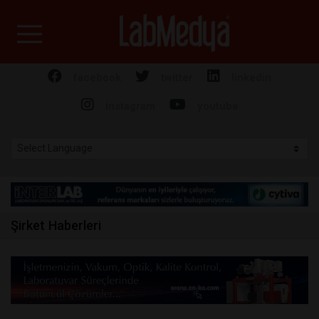
Labmedya - Laboratuv
facebook
twitter
linkedin
instagram
youtube
Şirket Haberleri