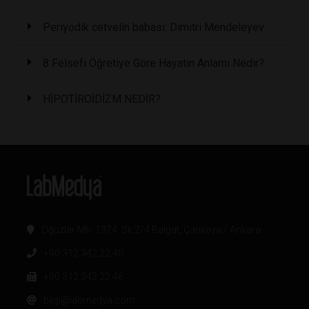
Periyodik cetvelin babası: Dimitri Mendeleyev
8 Felsefi Öğretiye Göre Hayatın Anlamı Nedir?
HİPOTİROİDİZM NEDİR?
Oğuzlar Mh. 1374. Sk 2/4 Balgat, Çankaya / Ankara
+90 312 342 22 45
+90 312 342 22 46
bilgi@labmedya.com