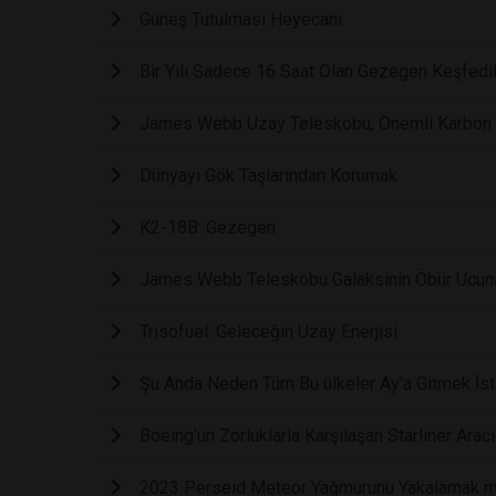
Güneş Tutulması Heyecanı
Bir Yılı Sadece 16 Saat Olan Gezegen Keşfedil
James Webb Uzay Teleskobu, Önemli Karbon Mo
Dünyayı Gök Taşlarından Korumak
K2-18B: Gezegen
James Webb Teleskobu Galaksinin Öbür Ucuna
Trisofuel: Geleceğin Uzay Enerjisi
Şu Anda Neden Tüm Bu ülkeler Ay'a Gitmek İst
Boeing'un Zorluklarla Karşılaşan Starliner Ara
2023 Perseid Meteor Yağmurunu Yakalamak mı İ