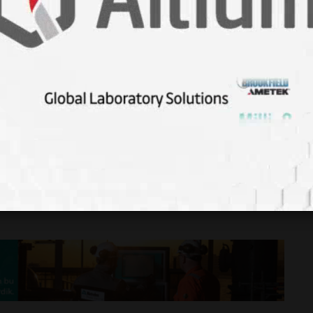
ı için çift yıldızlı bir sistem pek de uygun değil gibi
lerde oluşan gezegenler bizim gezegenimizden çok daha büyük
rde bizimkisi gibi bir gezegenin uygun ortamlarda bulunduğunu
r. Her ne kadar şu anda böyle bir sistemde bizimkisi bir
er keşfedebiliriz. Bugün sizlere "Dünya tek bir yıldız yerine
olur muydu?" sorusuna yanıt vermeye çalıştık. Bu tarz içeriklerin
abilirsiniz.
genler
#bilim
#araştırma
#uzay
#alphacentauri