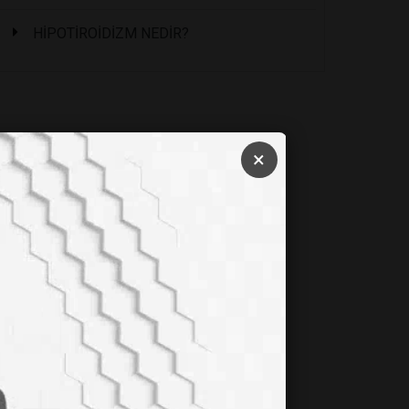
HİPOTİROİDİZM NEDİR?
×