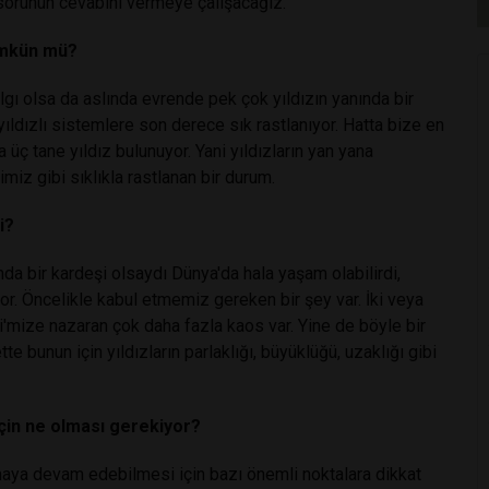
sorunun cevabını vermeye çalışacağız.
mümkün mü?
 algı olsa da aslında evrende pek çok yıldızın yanında bir
 yıldızlı sistemlere son derece sık rastlanıyor. Hatta bize en
üç tane yıldız bulunuyor. Yani yıldızların yan yana
iz gibi sıklıkla rastlanan bir durum.
i?
nda bir kardeşi olsaydı Dünya'da hala yaşam olabilirdi,
or. Öncelikle kabul etmemiz gereken bir şey var. İki veya
'mize nazaran çok daha fazla kaos var. Yine de böyle bir
 bunun için yıldızların parlaklığı, büyüklüğü, uzaklığı gibi
için ne olması gerekiyor?
rmaya devam edebilmesi için bazı önemli noktalara dikkat