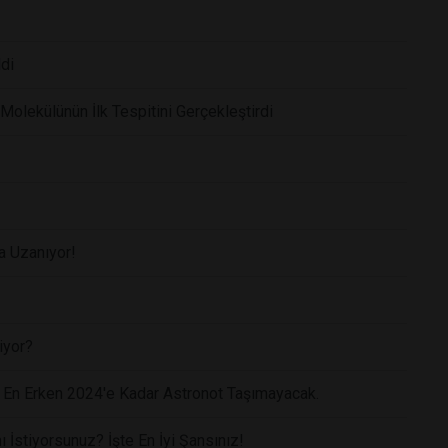
di
lekülünün İlk Tespitini Gerçekleştirdi
 Uzanıyor!
iyor?
cı En Erken 2024'e Kadar Astronot Taşımayacak.
stiyorsunuz? İşte En İyi Şansınız!