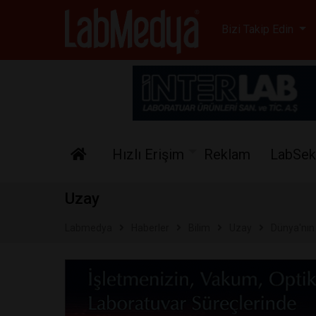
Labmedya - Laboratuv
Bizi Takip Edin
Hızlı Erişim
Reklam
LabSek
Uzay
Labmedya
Haberler
Bilim
Uzay
Dünya'nın 