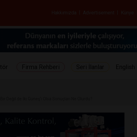
ar ve Sağlık Gazetes
Hakkımızda
|
Advertisement
|
Künye
tör
Firma Rehberi
Seri İlanlar
English 
Bir Değil de İki Güneş'i Olsa Sonuçları Ne Olurdu?