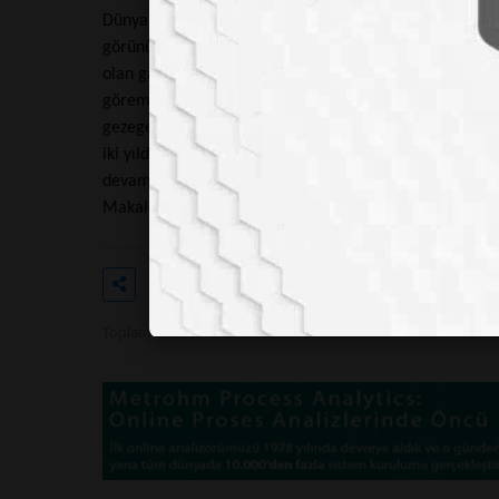
Dünya gibi nispeten küçük, kayalık bir gezegenin oluşmas
görünüyor. Yapılan araştırmalara göre bu tarz sistem
olan gaz devleri oluyor. Şu ana kadar bu tarz sistemle
göremedik. Ancak bu göremeyeceğimiz anlamına gelmiyo
gezegene rastlamamış olsak da gelecekte böyle gezegenl
iki yıldızlı bir sistemde olsaydı hala hayata el verişli 
devamının gelmesini istiyorsanız bizlere yorumlarda yaz
Makale:
science.howstuffworks.com
Etiketler
#labmedya
#güneş
#geze
Toplam Görüntülenme 2047