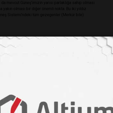
n da mevcut Güneş'imizin yarısı parlaklığa sahip olması
ça yakın olması bir diğer önemli nokta. Bu iki yıldız
neş Sistemi'ndeki tüm gezegenler (Merkür bile)
re olduğunu düşünelim. Bu mesafeye göre dışarıdan
sürerdi. Yani her 5 günde bir yıldızlar birbirlerinin önünden
şık 6 saat sürerdi ve bu süreçte yıldızlarımızdan birinin
cak bu üşüme çok ciddi boyutlara ulaşmazdı.
p iki yıldızın yakın ve dengeli bir yörüngede olduğu
ar olabiliyor olmamızda sorun yok. Buradaki asıl sorun
 ilk aşamada işlerin biraz karıştığını görüyoruz.
rken bir miktar zorlanabiliyor.