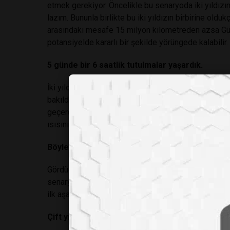
etmek gerekiyor. Öncelikle bu senaryoda iki yıldızı
lazım. Bununla birlikte bu iki yıldızın birbirine olduk
arasındaki mesafe 15 milyon kilometreden azsa Gü
potansiyelde kararlı bir şekilde yörüngede kalabilir.
5 günde bir 6 saatlik tutulmalar yaşardık.
İki yıldızın arasındaki mesafenin 5 milyon kilomet
bakıldığında iki yıldızın etraflarında dönmesi 10 gün 
geçerdi. Bunun sonucunda yaşanacak tutulmalar yakla
ısısını alamayacağımız için bir miktar üşürdük. An
Böyle bir sistemde rahatlıkla var olabilirdik.
Gördüğümüz kadarıyla Güneş'in yarı parlaklığına sahi
senaryoda Dünya'da yaşamaya devam edebiliyoruz. V
ilk aşamada, gezegenler yeni oluşuyorken başlıyor. O
Çift yıldızlı sistemler, kayalık gezegenler yaratı