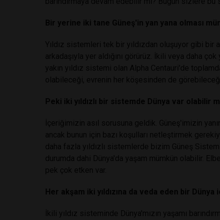
barındırmaya devam edebilir mi? Bugün sizlere bu 
Bir yerine iki tane Güneş'in yan yana olması 
Yıldız sistemleri tek bir yıldızdan oluşuyor gibi bir
arkadaşıyla yer aldığını görürüz. İkili veya daha çok
yakın yıldız sistemi olan Alpha Centauri'de toplamda 
olabileceği, evrenin her köşesinden de görebileceğim
Peki iki yıldızlı bir sistemde Dünya var olabilir m
İçeriğimizin asıl sorusuna geldik. Güneş'imizin yanı
ancak bunun için bazı koşulları netleştirmek gerekiy
daha fazla yıldızlı sistemlerde bizim Güneş Sistemi
durumda dahi Dünya'da yaşam mümkün olabilir. Elbette
pek çok etken var.
Her akşam iki yıldızına da veda eden bir Dünya 
İkili yıldız sisteminde Dünya'mızın yaşamı barındı