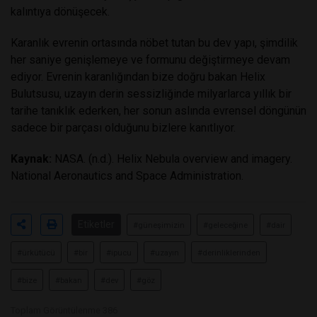
kalıntıya dönüşecek.
Karanlık evrenin ortasında nöbet tutan bu dev yapı, şimdilik
her saniye genişlemeye ve formunu değiştirmeye devam
ediyor. Evrenin karanlığından bize doğru bakan Helix
Bulutsusu, uzayın derin sessizliğinde milyarlarca yıllık bir
tarihe tanıklık ederken, her sonun aslında evrensel döngünün
sadece bir parçası olduğunu bizlere kanıtlıyor.
Kaynak:
NASA. (n.d.). Helix Nebula overview and imagery.
National Aeronautics and Space Administration.
Etiketler
#güneşimizin
#geleceğine
#dair
#ürkütücü
#bir
#ipucu
#uzayın
#derinliklerinden
#bize
#bakan
#dev
#göz
Toplam Görüntülenme 386