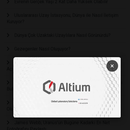
Evrenin Gerçek Yaşı 2 Kat Daha Yüksek Olabilir
Uluslararası Uzay İstasyonu, Dünya ile Nasıl İletişim
Kuruyor?
Dünya Çok Uzaktaki Uzaylılara Nasıl Görünürdü?
Gezegenler Nasıl Oluşuyor?
Fizikçiler, Mars’taki Auroranın Nasıl Oluştuğunu
×
Açıklıyor
Yaşam Barındırma İhtimali En Yüksek Yıldız Sistemleri
Bulunmuş Olabilir
Dünya'nın Bir Değil de İki Güneş'i Olsa Sonuçları Ne
Olurdu?
James Webb, Uranüs'ün Bugüne Kadarki En Net
Fotoğrafını Paylaştı