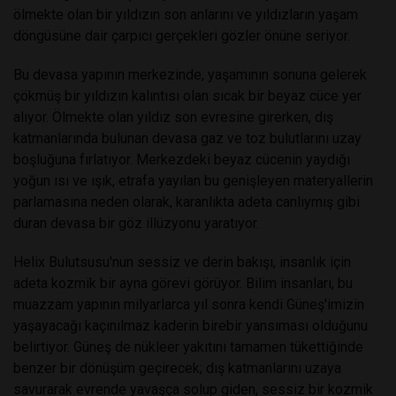
ölmekte olan bir yıldızın son anlarını ve yıldızların yaşam
döngüsüne dair çarpıcı gerçekleri gözler önüne seriyor.
Bu devasa yapının merkezinde, yaşamının sonuna gelerek
çökmüş bir yıldızın kalıntısı olan sıcak bir beyaz cüce yer
alıyor. Ölmekte olan yıldız son evresine girerken, dış
katmanlarında bulunan devasa gaz ve toz bulutlarını uzay
boşluğuna fırlatıyor. Merkezdeki beyaz cücenin yaydığı
yoğun ısı ve ışık, etrafa yayılan bu genişleyen materyallerin
parlamasına neden olarak, karanlıkta adeta canlıymış gibi
duran devasa bir göz illüzyonu yaratıyor.
Helix Bulutsusu'nun sessiz ve derin bakışı, insanlık için
adeta kozmik bir ayna görevi görüyor. Bilim insanları, bu
muazzam yapının milyarlarca yıl sonra kendi Güneş'imizin
yaşayacağı kaçınılmaz kaderin birebir yansıması olduğunu
belirtiyor. Güneş de nükleer yakıtını tamamen tükettiğinde
benzer bir dönüşüm geçirecek; dış katmanlarını uzaya
savurarak evrende yavaşça solup giden, sessiz bir kozmik