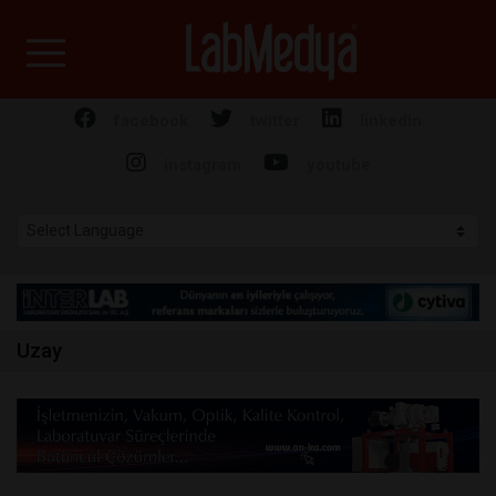
Labmedya - Laboratuv
facebook
twitter
linkedin
instagram
youtube
Uzay