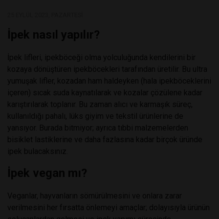
25 EYLÜL 2023, PAZARTESI
İpek nasıl yapılır?
İpek lifleri, ipekböceği olma yolculuğunda kendilerini bir
kozaya dönüştüren ipekböcekleri tarafından üretilir. Bu ultra
yumuşak lifler, kozadan ham haldeyken (hala ipekböceklerini
içeren) sıcak suda kaynatılarak ve kozalar çözülene kadar
karıştırılarak toplanır. Bu zaman alıcı ve karmaşık süreç,
kullanıldığı pahalı, lüks giyim ve tekstil ürünlerine de
yansıyor. Burada bitmiyor; ayrıca tıbbi malzemelerden
bisiklet lastiklerine ve daha fazlasına kadar birçok üründe
ipek bulacaksınız.
İpek vegan mı?
Veganlar, hayvanların sömürülmesini ve onlara zarar
verilmesini her fırsatta önlemeyi amaçlar; dolayısıyla ürünün