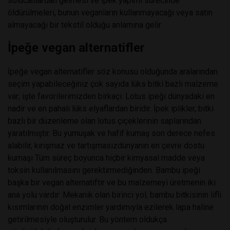
solucanlardan gelmesi ve ipek yapımı sürecinde
öldürülmeleri, bunun veganların kullanmayacağı veya satın
almayacağı bir tekstil olduğu anlamına gelir.
İpeğe vegan alternatifler
İpeğe vegan alternatifler söz konusu olduğunda aralarından
seçim yapabileceğiniz çok sayıda lüks bitki bazlı malzeme
var; işte favorilerimizden birkaçı: Lotus ipeği dünyadaki en
nadir ve en pahalı lüks elyaflardan biridir. İpek iplikler, bitki
bazlı bir düzenleme olan lotus çiçeklerinin saplarından
yaratılmıştır. Bu yumuşak ve hafif kumaş son derece nefes
alabilir, kırışmaz ve tartışmasızdünyanın en çevre dostu
kumaşı Tüm süreç boyunca hiçbir kimyasal madde veya
toksin kullanılmasını gerektirmediğinden. Bambu ipeği
başka bir vegan alternatiftir ve bu malzemeyi üretmenin iki
ana yolu vardır: Mekanik olan birinci yol, bambu bitkisinin lifli
kısımlarının doğal enzimler yardımıyla ezilerek lapa haline
getirilmesiyle oluşturulur. Bu yöntem oldukça