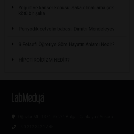
Yoğurt ve kanser konusu: Şaka olmalı ama çok
kötü bir şaka
Periyodik cetvelin babası: Dimitri Mendeleyev
8 Felsefi Öğretiye Göre Hayatın Anlamı Nedir?
HİPOTİROİDİZM NEDİR?
Oğuzlar Mh. 1374. Sk 2/4 Balgat, Çankaya / Ankara
+90 312 342 22 45