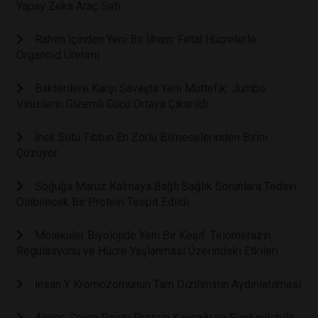
Yapay Zeka Araç Seti
Rahim İçinden Yeni Bir İlham: Fetal Hücrelerle
Organoid Üretimi
Bakterilere Karşı Savaşta Yeni Müttefik: Jumbo
Virüslerin Gizemli Gücü Ortaya Çıkarıldı
İnek Sütü Tıbbın En Zorlu Bilmecelerinden Birini
Çözüyor
Soğuğa Maruz Kalmaya Bağlı Sağlık Sorunlara Tedavi
Olabilecek Bir Protein Tespit Edildi
Moleküler Biyolojide Yeni Bir Keşif: Telomerazın
Regülasyonu ve Hücre Yaşlanması Üzerindeki Etkileri
İnsan Y Kromozomunun Tam Diziliminin Aydınlatılması
Algler: Çevre Dostu Protein Kaynağı ve Sürdürülebilir