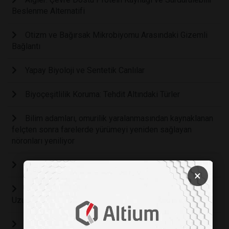
Beslenme Alternatifi
Otizm ve Bağırsak Mikrobiyomu Arasındaki Gizemli
Bağlantı
Yapay Biyoloji ve Sentetik Canlılar
Biyoçeşitlilik Koruma: Tehdit Altındaki Türler
Bilim adamları, omurilik yaralanmasından kaynaklanan
felçten sonra farelerde yürümeyi yeniden sağlayan
nöronları yeniliyor
İpek Böceğinin İnanılmaz Serüveni
×
Çıplak Köstebek Farelerinin Hyaluronik Asit Genleri
Uzun Yaşamın Sırrını Veriyor!
Saç Çizginizin Girdapları Ve Sarmalları Birden Fazla