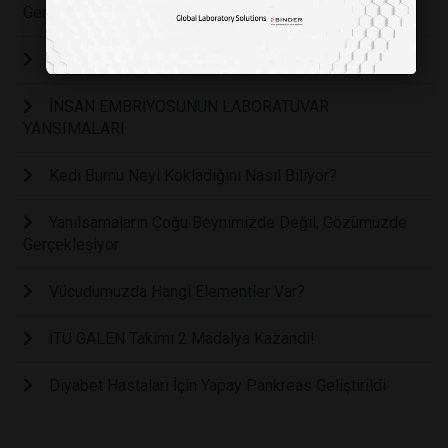
Genden Gelir.
DNA ONARIM MEKANİZMASI
İNSAN EMBRİYOSUNUN LABORATUVAR
YANSIMALARI
Kedi Burnu Neyi Kokladığını Nasıl Biliyor?
Yanılsamaların Çoğu Beynimizde Değil, Gözümüzde
Gerçekleşiyor
Vücudumuzda Hangi Elementler Var?
İTÜ GALEN Takımı 2 Madalya Kazandı!
Diyabet Hastaları İçin Yapay Pankreas Geliştirildi