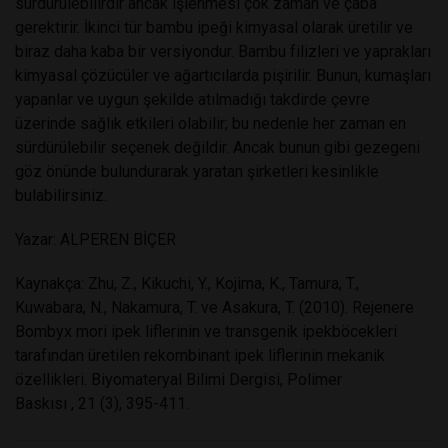
sürdürülebilirdir ancak işlenmesi çok zaman ve çaba
gerektirir. İkinci tür bambu ipeği kimyasal olarak üretilir ve
biraz daha kaba bir versiyondur. Bambu filizleri ve yaprakları
kimyasal çözücüler ve ağartıcılarda pişirilir. Bunun, kumaşları
yapanlar ve uygun şekilde atılmadığı takdirde çevre
üzerinde sağlık etkileri olabilir; bu nedenle her zaman en
sürdürülebilir seçenek değildir. Ancak bunun gibi gezegeni
göz önünde bulundurarak yaratan şirketleri kesinlikle
bulabilirsiniz.
Yazar: ALPEREN BİÇER
Kaynakça: Zhu, Z., Kikuchi, Y., Kojima, K., Tamura, T.,
Kuwabara, N., Nakamura, T. ve Asakura, T. (2010). Rejenere
Bombyx mori ipek liflerinin ve transgenik ipekböcekleri
tarafından üretilen rekombinant ipek liflerinin mekanik
özellikleri. Biyomateryal Bilimi Dergisi, Polimer
Baskısı , 21 (3), 395-411.