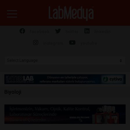
Labmedya - Laboratuv
facebook
twitter
linkedin
instagram
youtube
Biyoloji