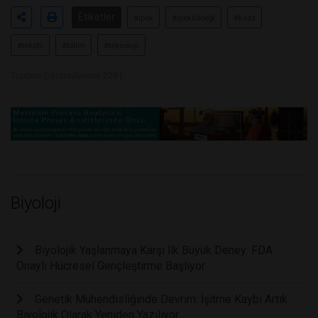
Etiketler
#ipek
#ipekböceği
#koza
#tekstil
#bilim
#teknoloji
Toplam Görüntülenme 2281
Biyoloji
Biyolojik Yaşlanmaya Karşı İlk Büyük Deney: FDA
Onaylı Hücresel Gençleştirme Başlıyor
Genetik Mühendisliğinde Devrim: İşitme Kaybı Artık
Biyolojik Olarak Yeniden Yazılıyor