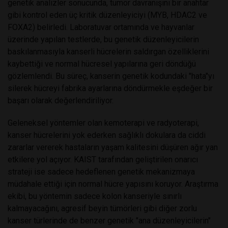
genetik analizler sonucunda, tümör davranışını bir anahtar
gibi kontrol eden üç kritik düzenleyiciyi (MYB, HDAC2 ve
FOXA2) belirledi. Laboratuvar ortamında ve hayvanlar
üzerinde yapılan testlerde, bu genetik düzenleyicilerin
baskılanmasıyla kanserli hücrelerin saldırgan özelliklerini
kaybettiği ve normal hücresel yapılarına geri döndüğü
gözlemlendi. Bu süreç, kanserin genetik kodundaki "hata"yı
silerek hücreyi fabrika ayarlarına döndürmekle eşdeğer bir
başarı olarak değerlendiriliyor.
Geleneksel yöntemler olan kemoterapi ve radyoterapi,
kanser hücrelerini yok ederken sağlıklı dokulara da ciddi
zararlar vererek hastaların yaşam kalitesini düşüren ağır yan
etkilere yol açıyor. KAIST tarafından geliştirilen onarıcı
strateji ise sadece hedeflenen genetik mekanizmaya
müdahale ettiği için normal hücre yapısını koruyor. Araştırma
ekibi, bu yöntemin sadece kolon kanseriyle sınırlı
kalmayacağını, agresif beyin tümörleri gibi diğer zorlu
kanser türlerinde de benzer genetik "ana düzenleyicilerin"