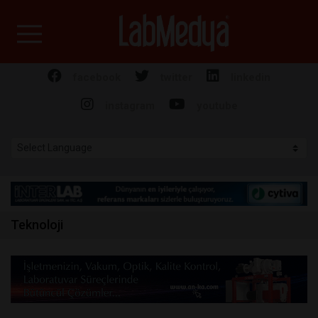
Labmedya - Laboratuv
facebook
twitter
linkedin
instagram
youtube
Teknoloji