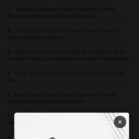
Teknoloji Dünyasında Mantar Devrimi: Shiitake
Mantarları Bilgisayar Hafızasına Dönüştü
Yeni Diş Tozu Dişe ve Dişetine Zarar Vermeden
Dişleri Bembeyaz Yapıyor
Alzheimer’a Son Verecek Çığır Açan Gelişme: Beyin
Hücreleri Plakları Temizlemek İçin Yeniden Programlandı
LEGO 'AKILLI' BLOKLAR OYUNUN RUHUNA AYKIRI
MI?
İnsan Beyin Hücreleri Doom Oynamayı Öğrendi:
Biyolojik Bilgisayarlarda Yeni Dönem
Uzmanlar Uyarıyor: Sürekli Çevrimiçi Yaşam Gençlerde
×
Hafıza, Dikkat ve Derin Düşünmeyi Zayıflatıyor
Bilim İnsanları Öğrenen Bir “YAPAY DİL” Geliştirdi: Tat