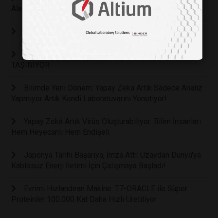
Alan ve Zamanla Daha İyi Tanıyan Bir Sistem
DOKTORUN YERİNİ Mİ ALACAK?
AKILLI LABORATUVARLAR DENEY MASASINA
TAŞINIYOR
Bilimde Yeni Dönem: Yapay Zeka Artık Sadece Analiz
Yapmıyor Artık Kendi Laboratuvarını Yönetiyor!
Yapay Zekâ Artık Virüs Oluşturabiliyor: Bilim İnsanları
Hem Heyecanlı Hem Endişeli
Japonya Tarihi Başarıya, İmza Attı: Uzaydan Dünya'ya
Kablosuz Enerji İletimi İçin Çalışmaya Başladı!
Evrimi Hızlandıran Makine: T7-ORACLE ile Süper
Proteinler 100.000 Kat Daha Hızlı Üretiliyor