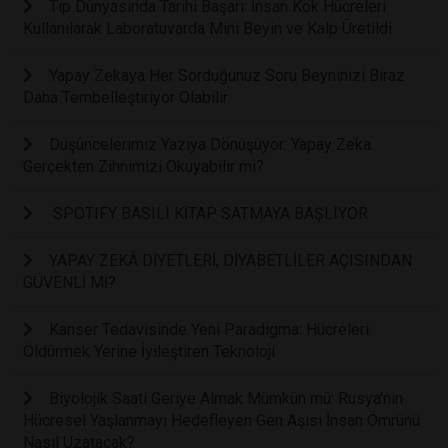
Tıp Dünyasında Tarihi Başarı: İnsan Kök Hücreleri
Kullanılarak Laboratuvarda Mini Beyin ve Kalp Üretildi
Yapay Zekaya Her Sorduğunuz Soru Beyninizi Biraz
Daha Tembelleştiriyor Olabilir
Düşüncelerimiz Yazıya Dönüşüyor: Yapay Zeka
Gerçekten Zihnimizi Okuyabilir mi?
SPOTIFY BASILI KİTAP SATMAYA BAŞLIYOR
YAPAY ZEKÂ DİYETLERİ, DİYABETLİLER AÇISINDAN
GÜVENLİ Mİ?
Kanser Tedavisinde Yeni Paradigma: Hücreleri
Öldürmek Yerine İyileştiren Teknoloji
Biyolojik Saati Geriye Almak Mümkün mü: Rusya'nın
Hücresel Yaşlanmayı Hedefleyen Gen Aşısı İnsan Ömrünü
Nasıl Uzatacak?