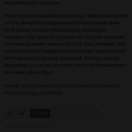
bulunabileceğini öngörüyor.
Henüz deneysel aşamada olan bu keşif, dijital simülasyonlar
ve fare deneyleriyle doğrulanmış olsa da uzmanlar insan
klinik testleri için hala zamana ihtiyaç duyulduğunu
vurguluyor. Eğer gelecek çalışmalar bu sonuçları insanlarda
da onaylarsa, kanser tedavisi yıkıcı bir süreç olmaktan çıkıp
hücrelerin yeniden sağlığına kavuşturulduğu hedefe yönelik
bir rehabilitasyon sürecine dönüşecek. Bu keşif, onkoloji
dünyasında son on yılın en önemli teknolojik kırılmalarından
biri olarak kabul ediliyor.
https://news.kaist.ac.kr/newsen/html/news/?
Kaynak:
mode=V&mng_no=33649
Etiketler
#
#
#
#
#
Toplam Görüntülenme 466