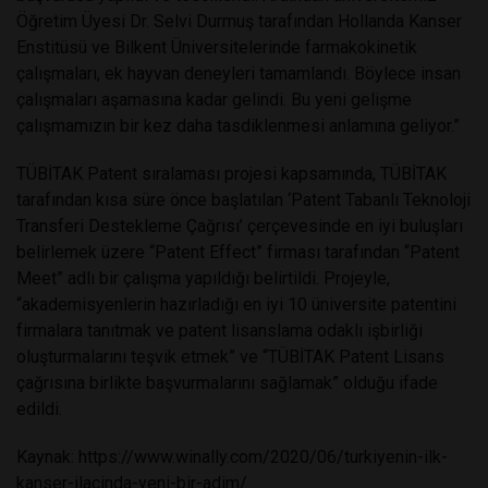
Öğretim Üyesi Dr. Selvi Durmuş tarafından Hollanda Kanser
Enstitüsü ve Bilkent Üniversitelerinde farmakokinetik
çalışmaları, ek hayvan deneyleri tamamlandı. Böylece insan
çalışmaları aşamasına kadar gelindi. Bu yeni gelişme
çalışmamızın bir kez daha tasdiklenmesi anlamına geliyor.”
TÜBİTAK Patent sıralaması projesi kapsamında, TÜBİTAK
tarafından kısa süre önce başlatılan ‘Patent Tabanlı Teknoloji
Transferi Destekleme Çağrısı’ çerçevesinde en iyi buluşları
belirlemek üzere “Patent Effect” firması tarafından “Patent
Meet” adlı bir çalışma yapıldığı belirtildi. Projeyle,
“akademisyenlerin hazırladığı en iyi 10 üniversite patentini
firmalara tanıtmak ve patent lisanslama odaklı işbirliği
oluşturmalarını teşvik etmek” ve “TÜBİTAK Patent Lisans
çağrısına birlikte başvurmalarını sağlamak” olduğu ifade
edildi.
Kaynak: https://www.winally.com/2020/06/turkiyenin-ilk-
kanser-ilacinda-yeni-bir-adim/