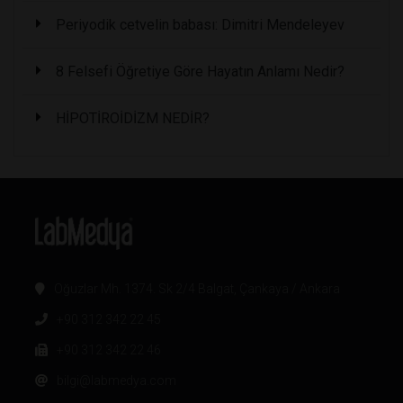
Periyodik cetvelin babası: Dimitri Mendeleyev
8 Felsefi Öğretiye Göre Hayatın Anlamı Nedir?
HİPOTİROİDİZM NEDİR?
Oğuzlar Mh. 1374. Sk 2/4 Balgat, Çankaya / Ankara
+90 312 342 22 45
+90 312 342 22 46
bilgi@labmedya.com