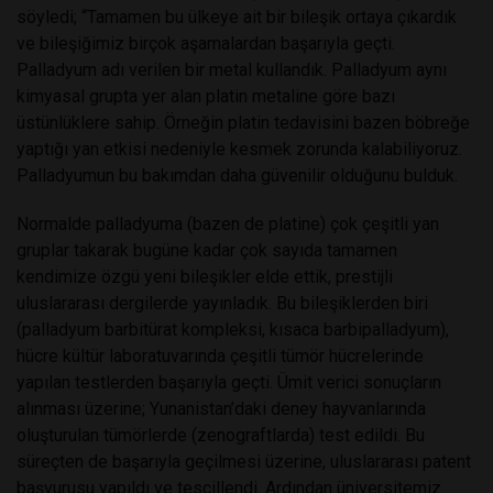
söyledi; “Tamamen bu ülkeye ait bir bileşik ortaya çıkardık
ve bileşiğimiz birçok aşamalardan başarıyla geçti.
Palladyum adı verilen bir metal kullandık. Palladyum aynı
kimyasal grupta yer alan platin metaline göre bazı
üstünlüklere sahip. Örneğin platin tedavisini bazen böbreğe
yaptığı yan etkisi nedeniyle kesmek zorunda kalabiliyoruz.
Palladyumun bu bakımdan daha güvenilir olduğunu bulduk.
Normalde palladyuma (bazen de platine) çok çeşitli yan
gruplar takarak bugüne kadar çok sayıda tamamen
kendimize özgü yeni bileşikler elde ettik, prestijli
uluslararası dergilerde yayınladık. Bu bileşiklerden biri
(palladyum barbitürat kompleksi, kısaca barbipalladyum),
hücre kültür laboratuvarında çeşitli tümör hücrelerinde
yapılan testlerden başarıyla geçti. Ümit verici sonuçların
alınması üzerine; Yunanistan’daki deney hayvanlarında
oluşturulan tümörlerde (zenograftlarda) test edildi. Bu
süreçten de başarıyla geçilmesi üzerine, uluslararası patent
başvurusu yapıldı ve tescillendi. Ardından üniversitemiz