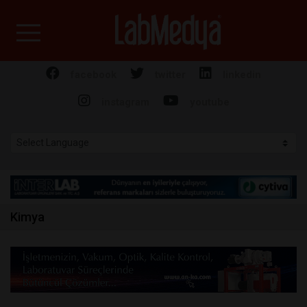
Labmedya - Laboratuv
facebook
twitter
linkedin
instagram
youtube
Kimya