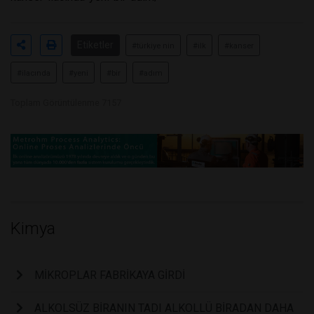
Etiketler
#türkiye nin
#ilk
#kanser
#ilacında
#yeni
#bir
#adım
Toplam Görüntülenme 7157
Kimya
MİKROPLAR FABRİKAYA GİRDİ
ALKOLSÜZ BİRANIN TADI ALKOLLÜ BİRADAN DAHA