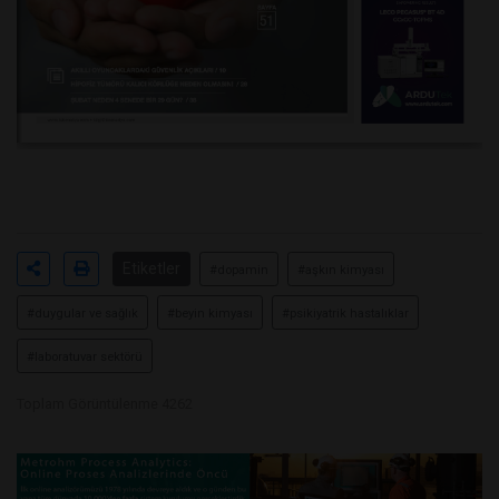
Etiketler
#dopamin
#aşkın kimyası
#duygular ve sağlık
#beyin kimyası
#psikiyatrik hastalıklar
#laboratuvar sektörü
Toplam Görüntülenme 4262