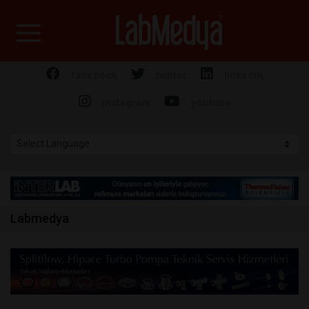
Labmedya - Laboratuv
facebook
twitter
linkedin
instagram
youtube
Labmedya