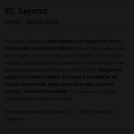
82. Sayımız
MART - NİSAN 2024
aşkın kimyası ve dopaminin insan
Bu sayıda Labmedya,
davranışları üzerindeki etkisini
bilimsel veriler ışığında ele
alıyor. Kapak dosyasında; duyguların beyindeki biyokimyasal
temelleri, sosyal ilişkilerde dopaminin rolü ve hormonların karar
duyguların
mekanizmalarına etkisi inceleniyor. Sayıda ayrıca
sağlık üzerindeki etkileri
psikiyatrik hastalıklar ve
,
hukuki sorumluluk
akıllı oyuncaklardaki güvenlik
,
açıkları
endokrin hastalıklar
,
ve laboratuvar sektörüne
yönelik güncel röportajlar yer alıyor.
Tam Ekran açmak için tıklayınız...
|
PDF formatı için
Tıklayınız