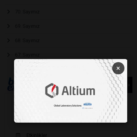
70. Sayımız
69. Sayımız
68. Sayımız
67. Sayımız
×
Köşe Yazarları
Şirket Haberleri
Etkinlikler