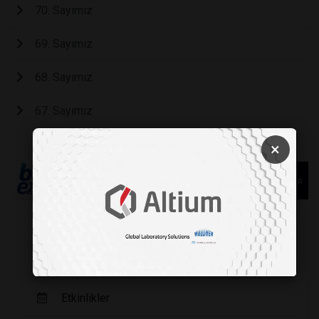
70. Sayımız
69. Sayımız
68. Sayımız
67. Sayımız
×
Köşe Yazarları
Şirket Haberleri
Etkinlikler