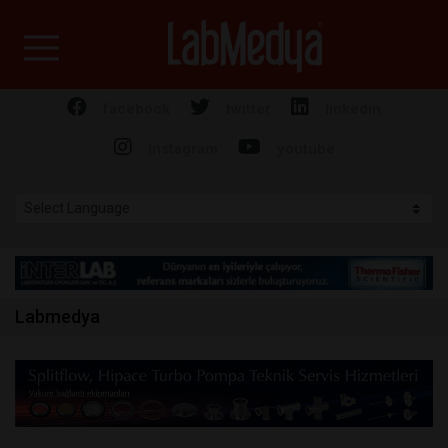
Labmedya - Laboratuv
facebook
twitter
linkedin
instagram
youtube
Labmedya