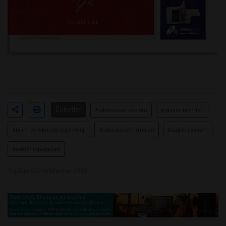
Etiketler
#laboratuvar sektörü
#yaşam bilimleri
#bilim ve teknoloji yayıncılığı
#laboratuvar firmaları
#sağlıklı yaşam
#sektör röportajları
Toplam Görüntülenme 3938