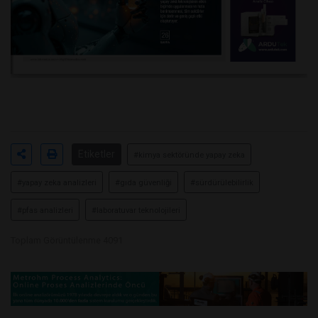
Etiketler
#kimya sektöründe yapay zeka
#yapay zeka analizleri
#gıda güvenliği
#sürdürülebilirlik
#pfas analizleri
#laboratuvar teknolojileri
Toplam Görüntülenme 4091