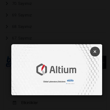
70. Sayımız
69. Sayımız
68. Sayımız
67. Sayımız
×
Köşe Yazarları
Şirket Haberleri
Etkinlikler