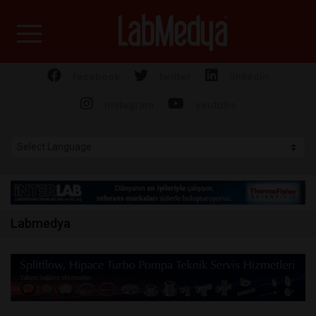
Labmedya - Laboratuv
facebook
twitter
linkedin
instagram
youtube
Labmedya