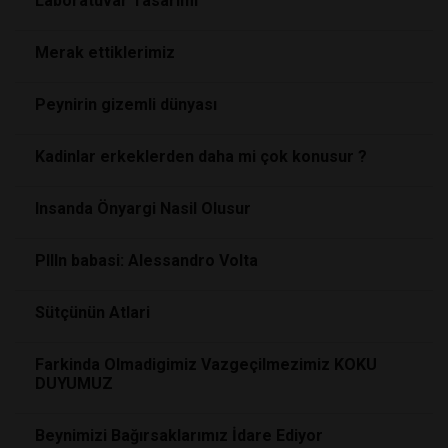
Laboratuvar Tasarımı
Merak ettiklerimiz
Peynirin gizemli dünyası
Kadinlar erkeklerden daha mi çok konusur ?
Insanda Önyargi Nasil Olusur
PIlIn babasi: Alessandro Volta
Sütçünün Atlari
Farkinda Olmadigimiz Vazgeçilmezimiz KOKU
DUYUMUZ
Beynimizi Bağırsaklarımız İdare Ediyor