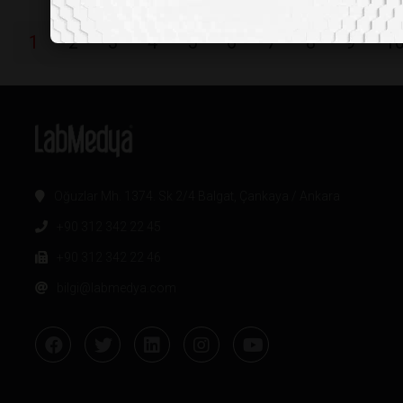
1
2
3
4
5
6
7
8
9
1
Oğuzlar Mh. 1374. Sk 2/4 Balgat, Çankaya / Ankara
+90 312 342 22 45
+90 312 342 22 46
bilgi@labmedya.com