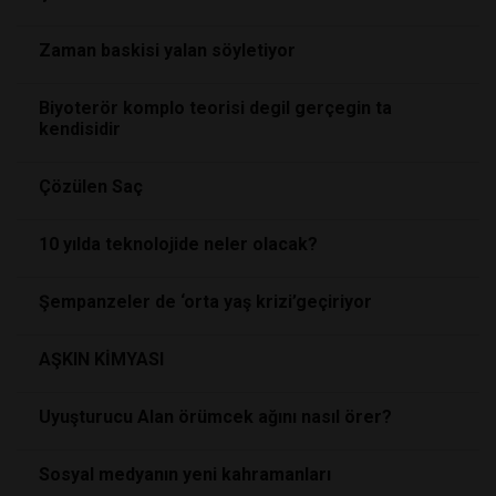
Zaman baskisi yalan söyletiyor
Biyoterör komplo teorisi degil gerçegin ta
kendisidir
Çözülen Saç
10 yılda teknolojide neler olacak?
Şempanzeler de ‘orta yaş krizi’geçiriyor
AŞKIN KİMYASI
Uyuşturucu Alan örümcek ağını nasıl örer?
Sosyal medyanın yeni kahramanları