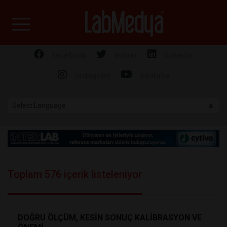
Labmedya - Laboratuv
facebook
twitter
linkedin
instagram
youtube
Toplam 576 içerik listeleniyor
DOĞRU ÖLÇÜM, KESİN SONUÇ KALİBRASYON VE