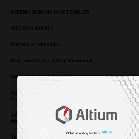
EVRENIN SONUNA DAIR TEORILER
SUÇ GENİ VAR MI?
Kök hücre teknolojisi
Karl Landsteiner: Kan grubu mucidi
EN ÇOK MEMLEKETIM IÇIN SEVINDIM
CERN LHC’de Evrenin Baslangicindakine Benzer
Plazma Olusturuldu
AY ISIGINDA FÜZYON - LABORATUVAR - IDARE -
MEDYA ÜÇGENINDE BILIM
Yasam Kuramcisi STANLEY LLOYD MILLER