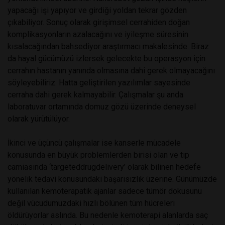
yapacağı işi yapıyor ve girdiği yoldan tekrar gözden
çıkabiliyor. Sonuç olarak girişimsel cerrahiden doğan
komplikasyonların azalacağını ve iyileşme süresinin
kısalacağından bahsediyor araştırmacı makalesinde. Biraz
da hayal gücümüzü izlersek gelecekte bu operasyon için
cerrahın hastanın yanında olmasına dahi gerek olmayacağını
söyleyebiliriz. Hatta geliştirilen yazılımlar sayesinde
cerraha dahi gerek kalmayabilir. Çalışmalar şu anda
laboratuvar ortamında domuz gözü üzerinde deneysel
olarak yürütülüyor.
İkinci ve üçüncü çalışmalar ise kanserle mücadele
konusunda en büyük problemlerden birisi olan ve tıp
camiasında ‘targeteddrugdelivery’ olarak bilinen hedefe
yönelik tedavi konusundaki başarısızlık üzerine. Günümüzde
kullanılan kemoterapatik ajanlar sadece tümör dokusunu
değil vücudumuzdaki hızlı bölünen tüm hücreleri
öldürüyorlar aslında. Bu nedenle kemoterapi alanlarda saç