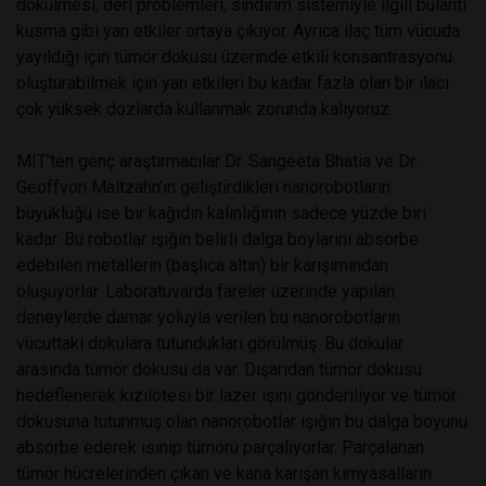
dökülmesi, deri problemleri, sindirim sistemiyle ilgili bulantı
kusma gibi yan etkiler ortaya çıkıyor. Ayrıca ilaç tüm vücuda
yayıldığı için tümör dokusu üzerinde etkili konsantrasyonu
oluşturabilmek için yan etkileri bu kadar fazla olan bir ilacı
çok yüksek dozlarda kullanmak zorunda kalıyoruz.
MIT’ten genç araştırmacılar Dr. Sangeeta Bhatia ve Dr.
Geoffvon Maltzahn’ın geliştirdikleri nanorobotların
büyüklüğü ise bir kağıdın kalınlığının sadece yüzde biri
kadar. Bu robotlar ışığın belirli dalga boylarını absorbe
edebilen metallerin (başlıca altın) bir karışımından
oluşuyorlar. Laboratuvarda fareler üzerinde yapılan
deneylerde damar yoluyla verilen bu nanorobotların
vücuttaki dokulara tutundukları görülmüş. Bu dokular
arasında tümör dokusu da var. Dışarıdan tümör dokusu
hedeflenerek kızılötesi bir lazer ışını gönderiliyor ve tümör
dokusuna tutunmuş olan nanorobotlar ışığın bu dalga boyunu
absorbe ederek ısınıp tümörü parçalıyorlar. Parçalanan
tümör hücrelerinden çıkan ve kana karışan kimyasalların