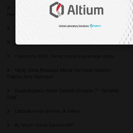
Karadeniz’de, Yoğun Stres ve Bunalım Altında Kalan
Hamsiler Karadeniz’den Göç Etmeye Başladı
YAPAY ZEKA DESTEKLİ SANAL LABORATUVAR
BİRLİKTE BÜYÜDÜĞÜMÜZ 15. YILIMIZ!
Cleanzone 2024: Temiz odalarla geleceğe doğru
Yapay Zeka Arkadaşa Mesaj Yazmada Yardımcı
Olabilir, Ama Yapmayın
Düşündüğünüz Kadar Sağlıklı Olmayan 7 " Sahtekâr
Gıda"
Laboratuvarda üretilen ilk kahve
Aç Mıyım Yoksa Sıkıldım Mı?