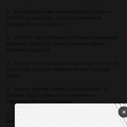
Avustralyalı bir adam Kanserli Köpeğinin DNA'sını
ChatGPT ile Analiz Edip, özel bir aşı tasarlayarak
köpeğinin kanserini tedavi etti.
200 Yıllık Yaşam Mümkün mü? Grönland Balinalarında
Keşfedilen "Süper Güç" Proteini Yaşlanma Algımızı
Kökünden Değiştiriyor
Dinozorların Yok Oluşuyla Başlayan Gizemli Evrim: 65
Milyon Yıllık Psilosibin Mantarları Modern Tıbba Işık
Tutuyor
Sevginin Biyolojik Reçetesi; Eşler Arasındaki 10
Dakikalık Basit Bir Masaj Stres Hormonunu ve
Depresyonu Yarı Yarıya Düşürüyor!
×
Körlük Tedavisinde, Kandan Üretilen Kök Hücreli
Kornea İle Görme Yetisi Geri Kazanıldı