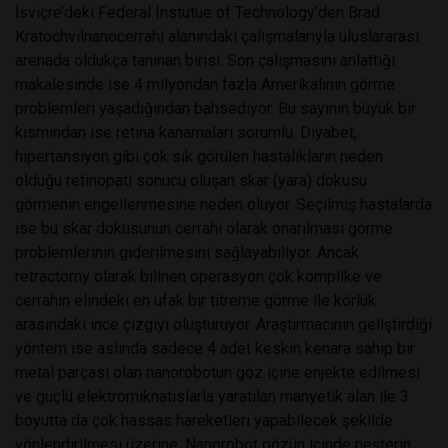
İsviçre’deki Federal Instutue of Technology’den Brad
Kratochvilnanocerrahi alanındaki çalışmalarıyla uluslararası
arenada oldukça tanınan birisi. Son çalışmasını anlattığı
makalesinde ise 4 milyondan fazla Amerikalının görme
problemleri yaşadığından bahsediyor. Bu sayının büyük bir
kısmından ise retina kanamaları sorumlu. Diyabet,
hipertansiyon gibi çok sık görülen hastalıkların neden
olduğu retinopati sonucu oluşan skar (yara) dokusu
görmenin engellenmesine neden oluyor. Seçilmiş hastalarda
ise bu skar dokusunun cerrahi olarak onarılması görme
problemlerinin giderilmesini sağlayabiliyor. Ancak
retractomy olarak bilinen operasyon çok komplike ve
cerrahın elindeki en ufak bir titreme görme ile körlük
arasındaki ince çizgiyi oluşturuyor. Araştırmacının geliştirdiği
yöntem ise aslında sadece 4 adet keskin kenara sahip bir
metal parçası olan nanorobotun göz içine enjekte edilmesi
ve güçlü elektromıknatıslarla yaratılan manyetik alan ile 3
boyutta da çok hassas hareketleri yapabilecek şekilde
yönlendirilmesi üzerine. Nanorobot gözün içinde neşterin