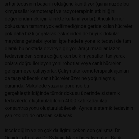
artışı tedavinin başarılı olduğunu kanıtlıyor (günümüzde bu
kimyasallar kemoterapi ve radyoterapinin etkinliğini
değerlendirmek için klinikte kullanılıyorlar). Ancak tümör
dokusunun tamamı yok edilmediğinde geride kalan hücreler
çok daha hızlı çoğalarak eskisinden de büyük dokular
meydana getirebiliyorlar. İşte hedefe yönelik tedavi de tam
olarak bu noktada devreye giriyor. Araştırmacılar lazer
tedavisinden sonra açığa çıkan bu kimyasalları tanıyarak
onlara doğru ilerleyen yeni robotlar veya canlı hücreler
geliştirmeye çalışıyorlar. Çalışmalar kemoterapatik ajanları
da taşıyabilecek canlı hücreler üzerine yoğunlaşmış
durumda. Makalede yazana göre ise bu
gerçekleştirildiğinde tümör dokusu üzerinde sistemik
tedavilerle oluşturulabilenin 4000 katı kadar ilaç
konsantrasyonu oluşturulabilecek. Ayrıca sistemik tedavinin
yan etkileri de ortadan kalkacak.
İncelediğim ve en çok da ilgimi çeken son çalışma, Dr.
Quajdi Felfoul ve Dr. Sylvain Martel’in çalışmaları. Bu iki