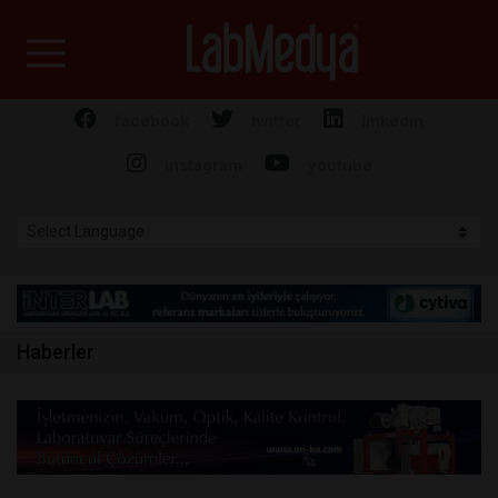
Labmedya - Laboratuv
facebook
twitter
linkedin
instagram
youtube
Haberler