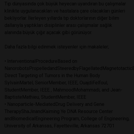
Tıp dünyasında çok büyük heyecan uyandıran bu çalışmalar
klinikte uygulanacakları ve hastalara çare olacakları günleri
bekliyorlar. İlerleyen yıllarda tıp doktorlarının diğer bilim
dallarıyla yaptıkları disiplinler arası çalışmalar sağlık
alanında büyük çığır açacak gibi görünüyor.
Daha fazla bilgi edinmek isteyenler için makaleler;
• InterventionalProcedureBased on
NanorobotsPropelledandSteeredbyFlagellatedMagnetotacticB
Direct Targeting of Tumors in the Human Body
SylvainMartel, SeniorMember, IEEE, OuajdiFelfoul,
StudentMember, IEEE , MahmoodMohammadi, and Jean-
BaptisteMathieu, StudentMember, IEEE
• Nanoparticle-MediatedDrug Delivery and Gene
TherapyShaJinandKaiming Ye DNA Resource Center
andBiomedicalEngineering Program, College of Engineering,
University of Arkansas, Fayetteville, Arkansas 72701