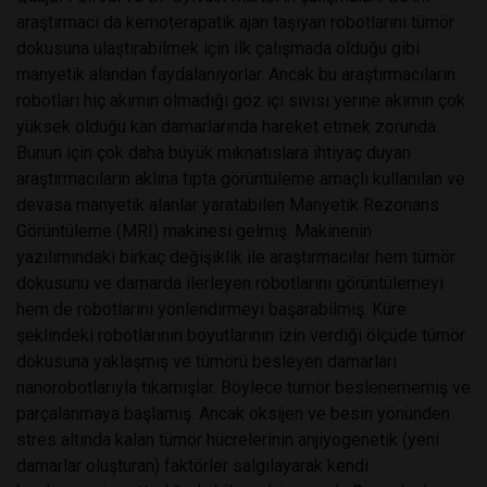
araştırmacı da kemoterapatik ajan taşıyan robotlarını tümör
dokusuna ulaştırabilmek için ilk çalışmada olduğu gibi
manyetik alandan faydalanıyorlar. Ancak bu araştırmacıların
robotları hiç akımın olmadığı göz içi sıvısı yerine akımın çok
yüksek olduğu kan damarlarında hareket etmek zorunda.
Bunun için çok daha büyük mıknatıslara ihtiyaç duyan
araştırmacıların aklına tıpta görüntüleme amaçlı kullanılan ve
devasa manyetik alanlar yaratabilen Manyetik Rezonans
Görüntüleme (MRI) makinesi gelmiş. Makinenin
yazılımındaki birkaç değişiklik ile araştırmacılar hem tümör
dokusunu ve damarda ilerleyen robotlarını görüntülemeyi
hem de robotlarını yönlendirmeyi başarabilmiş. Küre
şeklindeki robotlarının boyutlarının izin verdiği ölçüde tümör
dokusuna yaklaşmış ve tümörü besleyen damarları
nanorobotlarıyla tıkamışlar. Böylece tümör beslenememiş ve
parçalanmaya başlamış. Ancak oksijen ve besin yönünden
stres altında kalan tümör hücrelerinin anjiyogenetik (yeni
damarlar oluşturan) faktörler salgılayarak kendi