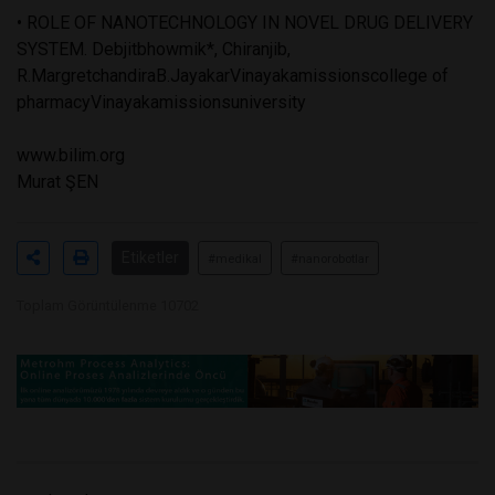
• ROLE OF NANOTECHNOLOGY IN NOVEL DRUG DELIVERY
SYSTEM. Debjitbhowmik*, Chiranjib,
R.MargretchandiraB.JayakarVinayakamissionscollege of
pharmacyVinayakamissionsuniversity
www.bilim.org
Murat ŞEN
Etiketler
#medikal
#nanorobotlar
Toplam Görüntülenme 10702