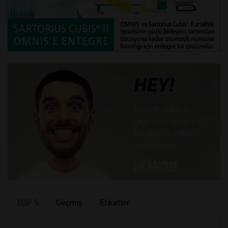
TOP 5
Geçmiş
Etiketler