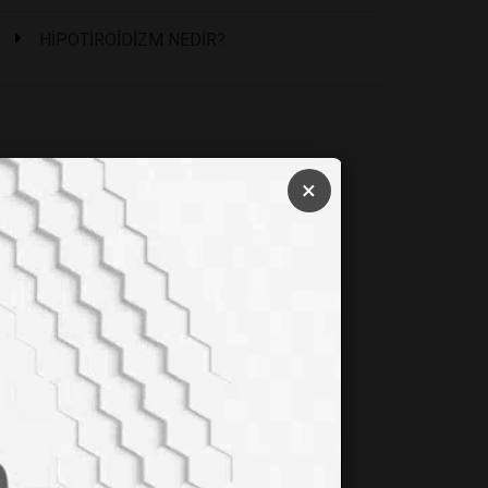
HİPOTİROİDİZM NEDİR?
×