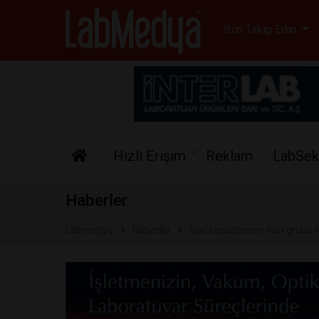
Labmedya - Laboratuv
Bizi Takip Edin
Hızlı Erişim
Reklam
LabSek
Haberler
Labmedya
Haberler
Karl Landsteiner: Kan grubu 