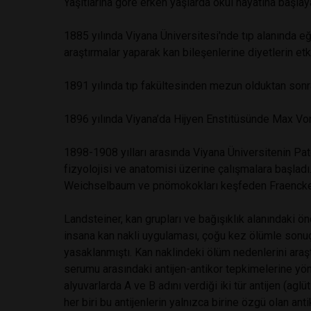
Yaşıtlarına göre erken yaşlarda okul hayatına başlaya
1885 yılında Viyana Üniversitesi'nde tıp alanında 
araştırmalar yaparak kan bileşenlerine diyetlerin etk
1891 yılında tıp fakültesinden mezun olduktan sonra 
1896 yılında Viyana’da Hijyen Enstitüsünde Max Von 
1898-1908 yılları arasında Viyana Üniversitenin Pa
fizyolojisi ve anatomisi üzerine çalışmalara başladı
Weichselbaum ve pnömokokları keşfeden Fraenckel il
Landsteiner, kan grupları ve bağışıklık alanındaki ön
insana kan nakli uygulaması, çoğu kez ölümle sonu
yasaklanmıştı. Kan naklindeki ölüm nedenlerini araşt
serumu arasındaki antijen-antikor tepkimelerine yön
alyuvarlarda A ve B adını verdiği iki tür antijen (a
her biri bu antijenlerin yalnızca birine özgü olan anti