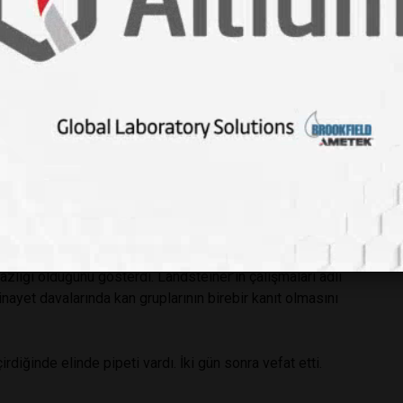
n ayrılıp Hollanda'ya gitti. Üç yıl La Haye’deki bir
an türlerinin hemoglobinlerinin serolojik özgüllüğü,
ulduğu haptenler ile ilgili 12 makale yayınladı.
rma Enstitüsü’nde çalışmaya başladı. 1929 yılında bu
na rağmen ölene kadar bu enstitüde araştırmalarını
niyle Nobel Fizyoloji ve Tıp Ödülü'nü aldı.
nılan rhesus maymunundan alan Rh faktörünü buldu. Rh
 olarak adlandırdı. Yeni doğanlarda ölümle sonuçlanan
zlığı olduğunu gösterdi. Landsteiner’in çalışmaları adli
nayet davalarında kan gruplarının birebir kanıt olmasını
rdiğinde elinde pipeti vardı. İki gün sonra vefat etti.