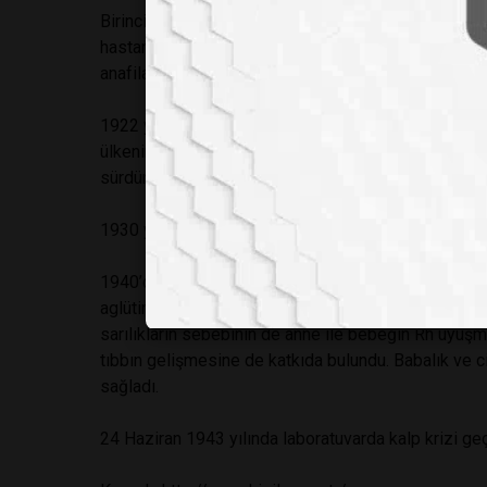
Birinci dünya savaşından sonra 1919 yılında ülkesinde
hastanede çalışmalarını sürdürdü. Burada farklı hayv
anafilaksiyi uyaran protein ile konjugatları ve yeni b
1922 yılında, Newyork’taki Rockefeller Tıbbi Araştı
ülkenin uyruğuna geçti. 1939’da emekliye ayrılması
sürdürdü.
1930 yılında, kan gruplarına ilişkin çalışmaları nede
1940’da Wiener ile birlikte adını deneylerde kulla
aglütinojeninin varlığına göre pozitif ya da negatif
sarılıkların sebebinin de anne ile bebeğin Rh uyuşma
tıbbın gelişmesine de katkıda bulundu. Babalık ve ci
sağladı.
24 Haziran 1943 yılında laboratuvarda kalp krizi geçi