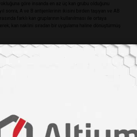
da yokluğuna göre insanda en az üç kan grubu olduğunu
yıl sonra, A ve B antijenlerinin ikisini birden taşıyan ve AB
asında farklı kan gruplarının kullanılması ile ortaya
erek; kan naklini sıradan bir uygulama haline dönüştürmüş
 görev aldı.
 (Poliomyelit) çalışmalarına adadı. Bu hastalıktan ölmüş bir
ederek hastalık yapıcı etkenin bir virüs olduğunu ilk kez
jisi ve sebepleriyle ilgili bugünkü bilgilerimizin temelleri
tomi Profesörü oldu. 1919 yılına kadar burada morbid
apıp makaleler yayınladı. Haptenleri keşfederek Wasserman
jisi hakkında yeni bilgiler ortaya çıkardı. Paroksismal
916 yılında Helen Wlasto ile evlendi ve bu evlilikten bir oğlu