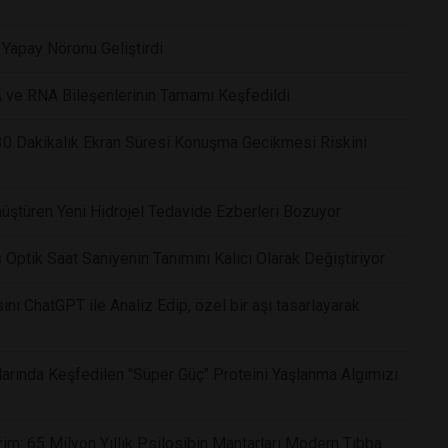
k Yapay Nöronu Geliştirdi
 ve RNA Bileşenlerinin Tamamı Keşfedildi
 30 Dakikalık Ekran Süresi Konuşma Gecikmesi Riskini
üştüren Yeni Hidrojel Tedavide Ezberleri Bozuyor
as Optik Saat Saniyenin Tanımını Kalıcı Olarak Değiştiriyor
nı ChatGPT ile Analiz Edip, özel bir aşı tasarlayarak
arında Keşfedilen "Süper Güç" Proteini Yaşlanma Algımızı
im: 65 Milyon Yıllık Psilosibin Mantarları Modern Tıbba