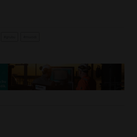
#grubu
#mucidi