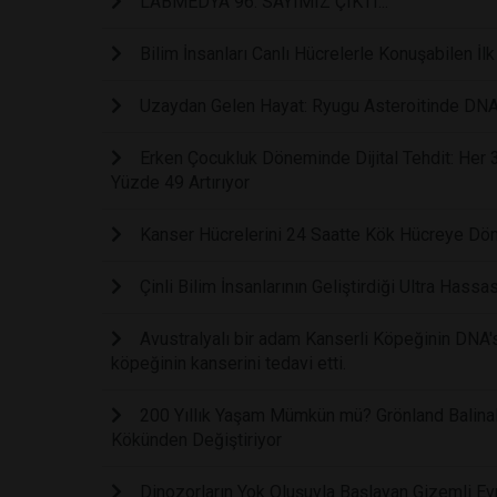
LABMEDYA 96. SAYIMIZ ÇIKTI...
Bilim İnsanları Canlı Hücrelerle Konuşabilen İl
Uzaydan Gelen Hayat: Ryugu Asteroitinde DNA
Erken Çocukluk Döneminde Dijital Tehdit: Her
Yüzde 49 Artırıyor
Kanser Hücrelerini 24 Saatte Kök Hücreye Dön
Çinli Bilim İnsanlarının Geliştirdiği Ultra Hass
Avustralyalı bir adam Kanserli Köpeğinin DNA'sı
köpeğinin kanserini tedavi etti.
200 Yıllık Yaşam Mümkün mü? Grönland Balinal
Kökünden Değiştiriyor
Dinozorların Yok Oluşuyla Başlayan Gizemli Evr