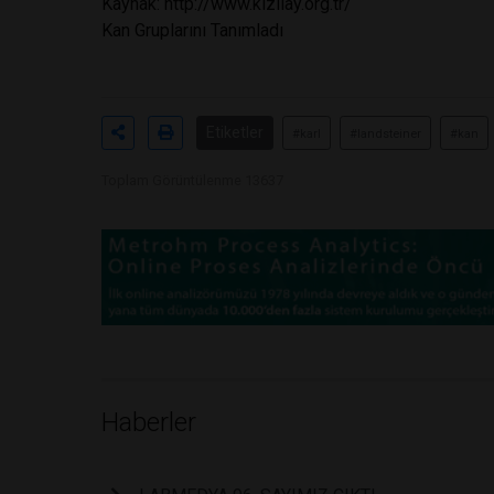
Kaynak: http://www.kizilay.org.tr/
Kan Gruplarını Tanımladı
Etiketler
#karl
#landsteiner
#kan
Toplam Görüntülenme 13637
Haberler