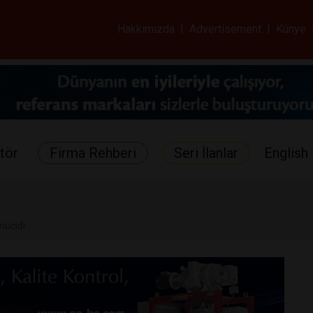
ar ve Sağlık Gazetes
Hakkımızda
|
Advertisement
|
Künye
tör
Firma Rehberi
Seri İlanlar
English 
mucidi