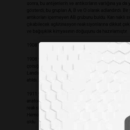
sonra, bu antijenlerin ve antikorların varlığına ya 
gösterdi; bu grupları A, B ve O olarak adlandırdı. Bir 
antikorları içermeyen AB grubunu buldu. Kan nakli sır
çıkabilecek aglütinasyon reaksiyonlarına dikkat çek
ve bağışıklık kimyasının doğuşunu da hazırlamıştır.
1908’de Viyana’daki Wilhelm Kraliyet Hastanesin'de
1908 yılından itibaren yaklaşık on yılını çocuk felci
çocuğun beyin omurilik sıvısını maymunlara enjekte 
Landsteiner açıkladı. Böylece Poliomyelitin immünolo
atıldı.
1911 yılında, Viyana Üniversitesinde Patolojik Ana
anatomi ve immünoloji üzerine çeşitli çalışmalar y
reaksiyonuna yeni bilgiler ekledi ve frengi immünolo
Hemoglobinüri ile ilgili bilgilere katkıda bulundu. 1
oldu.