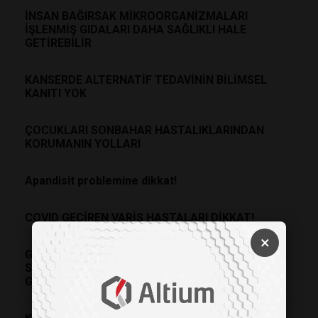
İNSAN BAĞIRSAK MİKROORGANİZMALARI
İŞLENMİŞ GIDALARI DAHA SAĞLIKLI HALE
GETİREBİLİR
KANSERDE ALTERNATİF TEDAVİNİN BİLİMSEL
KANITI YOK
ÇOCUKLARI SONBAHAR HASTALIKLARINDAN
KORUMANIN YOLLARI
Apandisit problemine dikkat!
COVID GEÇİREN VARİS HASTALARI DİKKAT!
×
Günde Sadece 60 Saniye Mırıldanarak Bağışıklık
Sisteminizi ve Sinüs Sağlığınızı Nasıl
Güçlendirebilirsiniz?