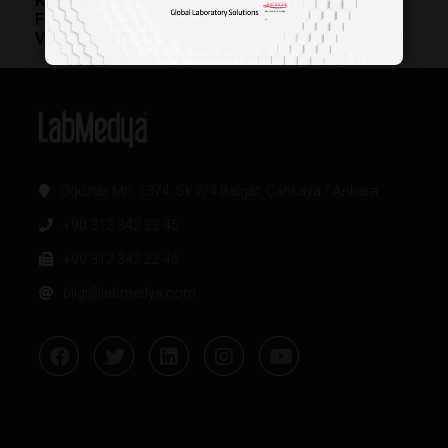
Kötü Kolesterol Tedavisinde İğne Devri Bitiyor:
FDA Dünyanın İlk Günlük Kolesterol Hapına Onay
Verdi
Oğuzlar Mh. 1374. Sk 2/4 Balgat, Çankaya / Ankara
+90 312 342 22 45
+90 312 342 22 46
bilgi@labmedya.com