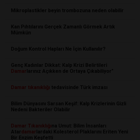
Mikroplastikler beyin trombozuna neden olabilir
Kan Pıhtılarını Gerçek Zamanlı Görmek Artık
Mümkün
Doğum Kontrol Hapları Ne İçin Kullanılır?
Genç Kadınlar Dikkat: Kalp Krizi Belirtileri
Damar
larınız Açıkken de Ortaya Çıkabiliyor"
Damar
tıkanıklığı
tedavisinde Türk imzası
Bilim Dünyasını Sarsan Keşif: Kalp Krizlerinin Gizli
Nedeni Bakteriler Olabilir
Damar
Tıkanıklığı
na Umut: Bilim İnsanları
Atar
damar
lardaki Kolesterol Plaklarını Eriten Yeni
Bir Enzim Keşfetti