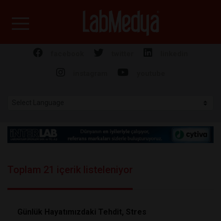
Labmedya - Laboratuv
facebook
twitter
linkedin
instagram
youtube
Toplam 21 içerik listeleniyor
Günlük Hayatımızdaki Tehdit, Stres