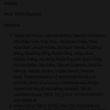
atılabilir.
Yazar: Saliha Kaygısız
Kaynakça:
Kazutoshi Hirose, Satoshi Kodera, Masako Nishikawa,
Masataka Sato, Yuqi Zhou, Hongqian Zhang, Shun
Minatsuki, Junichi Ishida, Norifumi Takeda, Huidong
Wang, Chuiming Kong, Yunjie Deng, Junyu Chen,
Chenqi Zhang, Jun Akita, Yuma Ibayashi, Ruoxi Yang,
Hiroshi Kanno, Nao Nitta, Takeaki Sugimura, Norihiko
Takeda, Makoto Kurano, Yutaka Yatomi, Keisuke
Goda. Direct evaluation of antiplatelet therapy in
coronary artery disease by comprehensive image-
based profiling of circulating platelets. Nature
Communications, 2025; 16 (1) DOI:
10.1038/s41467-
025-59664-8
University of Tokyo. (2025, May 15). Seeing blood