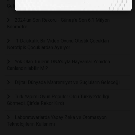
Geliştirildi
2024’ün Son Rekoru - Güneş'e Son 6,1 Milyon
Kilometre
1 Dakikalık Bir Video Oyunu Otistik Çocukları
Nörotipik Çocuklardan Ayırıyor
Yok Olan Türlerin DNA'sıyla Hayvanlar Yeniden
Canlandırılabilir Mi?
Dijital Dünyada Mahremiyet ve Suçluların Geleceği
Türk Yapımı Oyun Popüler Oldu Türkiye'de İlgi
Görmedi, Çin'de Rekor Kırdı
Laboratuvarlarda Yapay Zeka ve Otomasyon
Teknolojilerin Kullanımı