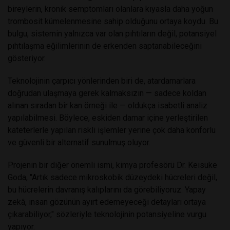
bireylerin, kronik semptomları olanlara kıyasla daha yoğun
trombosit kümelenmesine sahip olduğunu ortaya koydu. Bu
bulgu, sistemin yalnızca var olan pıhtıların değil, potansiyel
pıhtılaşma eğilimlerinin de erkenden saptanabileceğini
gösteriyor.
Teknolojinin çarpıcı yönlerinden biri de, atardamarlara
doğrudan ulaşmaya gerek kalmaksızın — sadece koldan
alınan sıradan bir kan örneği ile — oldukça isabetli analiz
yapılabilmesi. Böylece, eskiden damar içine yerleştirilen
kateterlerle yapılan riskli işlemler yerine çok daha konforlu
ve güvenli bir alternatif sunulmuş oluyor.
Projenin bir diğer önemli ismi, kimya profesörü Dr. Keisuke
Goda, "Artık sadece mikroskobik düzeydeki hücreleri değil,
bu hücrelerin davranış kalıplarını da görebiliyoruz. Yapay
zekâ, insan gözünün ayırt edemeyeceği detayları ortaya
çıkarabiliyor," sözleriyle teknolojinin potansiyeline vurgu
yapıyor.