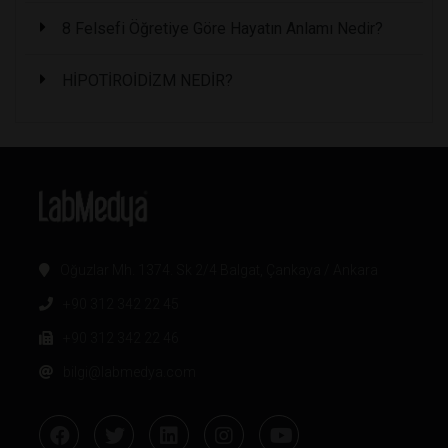
8 Felsefi Öğretiye Göre Hayatın Anlamı Nedir?
HİPOTİROİDİZM NEDİR?
Oğuzlar Mh. 1374. Sk 2/4 Balgat, Çankaya / Ankara
+90 312 342 22 45
+90 312 342 22 46
bilgi@labmedya.com