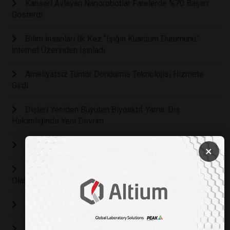
Kanseri Avlayan Nanorobotlar Farelerde %70 Başarı
Gösterdi
Bilim İnsanları İlk Kez “Işığın Kuantum Durumunu”
İnternet Üzerinden Işınladı
Ameliyatsız Tümör Dondurma Teknolojisi Hizmete
Girdi
Dişleri Yeniden Büyüten Biyoaktif Yama: Diş
Hekimliğinde Yeni Devrim
Kan Pıhtılarını Gerçek Zamanlı Görmek Artık Mümkün
×
Yeni Gen Düzenleme Terapisi Kansere Karşı Etkili
Olabilir
Yeni Bir Kan Grubu Sistemi Tanımlandı
Seçici RNA Modifikasyonu için Yeni Bir Teknoloji