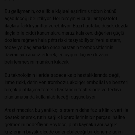
Bu gelişmenin, özellikle kişiselleştirilmiş tıbbın önünü
açabileceği belirtiliyor. Her bireyin vücudu, antiplatelet
ilaçlara farklı yanıtlar verebiliyor. Bazı hastalar, düşük dozda
ilaçla bile ciddi kanamalara maruz kalırken, diğerleri güçlü
dozlara rağmen hala pıhtı riski taşıyabiliyor. Yeni sistem,
tedaviye başlamadan önce hastanın trombositlerinin
davranışını analiz ederek, en uygun ilaç ve dozajın
belirlenmesini mümkün kılacak.
Bu teknolojinin ileride sadece kalp hastalıklarında değil,
inme riski, derin ven trombozu, akciğer embolisi ve benzeri
birçok pıhtılaşma temelli hastalığın teşhisinde ve tedavi
planlamasında kullanılabileceği düşünülüyor.
Araştırmacılar, bu yenilikçi sistemin daha fazla klinik veri ile
desteklenerek, rutin sağlık kontrollerinin bir parçası haline
gelmesini hedefliyor. Böylece, pıhtı kaynaklı ani sağlık
krizlerinin büyük ölçüde önlenebileceği bir döneme adım