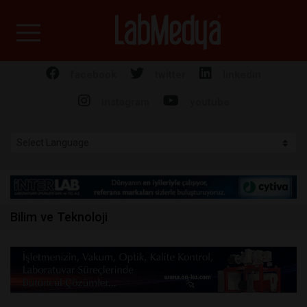
Labmedya - Laboratuv
facebook
twitter
linkedin
instagram
youtube
Bilim ve Teknoloji