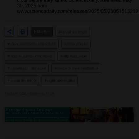
clots before they strike. ScienceDaily. Retrieved May
30, 2025 from
www.sciencedaily.com/releases/2025/05/25051513212
Etiketler
#kan pıhtısı tespiti
#tokyo üniversitesi araştırması
#yapay zekâ tıp
#frekans bölmeli mikroskop
#kalp hastalıkları
#kişiselleştirilmiş tedavi
#invaziv olmayan yöntemler
#damar tıkanıklığı
#sağlık teknolojileri
Toplam Görüntülenme 1124