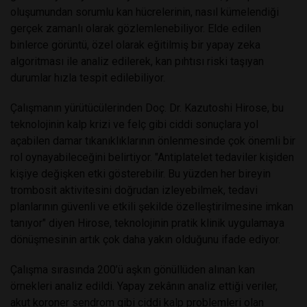
oluşumundan sorumlu kan hücrelerinin, nasıl kümelendiği
gerçek zamanlı olarak gözlemlenebiliyor. Elde edilen
binlerce görüntü, özel olarak eğitilmiş bir yapay zeka
algoritması ile analiz edilerek, kan pıhtısı riski taşıyan
durumlar hızla tespit edilebiliyor.
Çalışmanın yürütücülerinden Doç. Dr. Kazutoshi Hirose, bu
teknolojinin kalp krizi ve felç gibi ciddi sonuçlara yol
açabilen damar tıkanıklıklarının önlenmesinde çok önemli bir
rol oynayabileceğini belirtiyor. "Antiplatelet tedaviler kişiden
kişiye değişken etki gösterebilir. Bu yüzden her bireyin
trombosit aktivitesini doğrudan izleyebilmek, tedavi
planlarının güvenli ve etkili şekilde özelleştirilmesine imkan
tanıyor" diyen Hirose, teknolojinin pratik klinik uygulamaya
dönüşmesinin artık çok daha yakın olduğunu ifade ediyor.
Çalışma sırasında 200’ü aşkın gönüllüden alınan kan
örnekleri analiz edildi. Yapay zekânın analiz ettiği veriler,
akut koroner sendrom gibi ciddi kalp problemleri olan