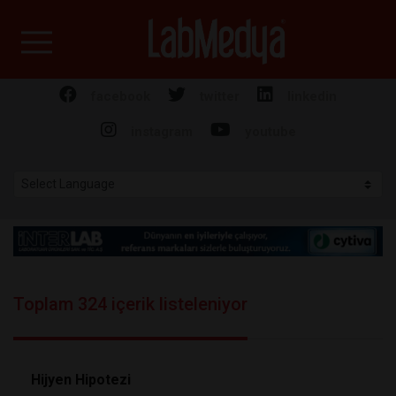
Labmedya - Laboratuv
facebook
twitter
linkedin
instagram
youtube
Toplam 324 içerik listeleniyor
Hijyen Hipotezi