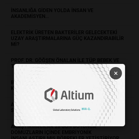
İNSANLIĞA GİDEN YOLDA İNSAN VE
AKADEMİSYEN…
ELEKTRİK ÜRETEN BAKTERİLER GELECEKTEKİ
UZAY ARAŞTIRMALARINA GÜÇ KAZANDIRABİLİR
Mİ?
PROF. DR. GÖĞŞEN ÖNALAN İLE TÜP BEBEK VE
TEKRARLAYAN GEBELİK KAYIPLARI
×
BİR EKSTREMOFİL PARÇALANMIŞ
KROMOZOMLARI NASIL ONARIR?
Atomika'ile Röportaj; Sürdürülebilir Hizmetler
Sunan Teknolojik Çözüm Ortağınız!
ARAŞTIRMACILAR 28 GÜN BOYUNCA
DOMUZLARIN İÇİNDE EMBRİYONİK
İNSANLAŞTIRILMIŞ BÖBREKLER YETİŞTİRİYOR