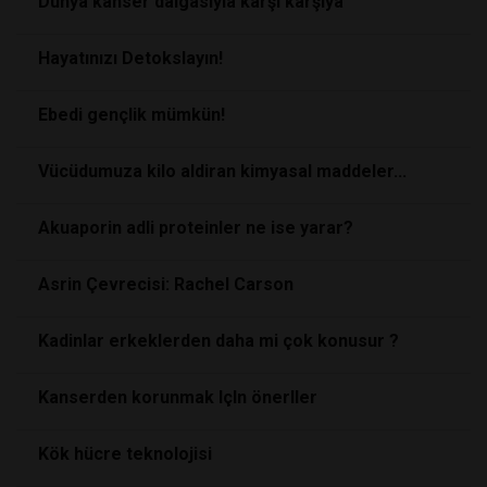
Dünya kanser dalgasıyla karşı karşıya
Hayatınızı Detokslayın!
Ebedi gençlik mümkün!
Vücüdumuza kilo aldiran kimyasal maddeler...
Akuaporin adli proteinler ne ise yarar?
Asrin Çevrecisi: Rachel Carson
Kadinlar erkeklerden daha mi çok konusur ?
Kanserden korunmak IçIn önerIler
Kök hücre teknolojisi