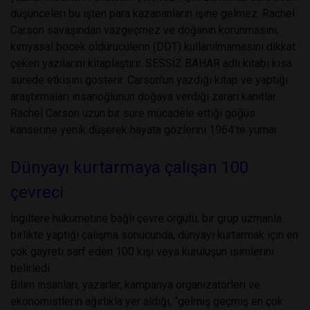
düşünceleri bu işten para kazananların işine gelmez. Rachel
Carson savaşından vazgeçmez ve doğanın korunmasını,
kimyasal böcek öldürücülerin (DDT) kullanılmamasını dikkat
çeken yazılarını kitaplaştırır. SESSİZ BAHAR adlı kitabı kısa
sürede etkisini gösterir. Carson’un yazdığı kitap ve yaptığı
araştırmaları insanoğlunun doğaya verdiği zararı kanıtlar.
Rachel Carson uzun bir süre mücadele ettiği göğüs
kanserine yenik düşerek hayata gözlerini 1964’te yumar.
Dünyayı kurtarmaya çalışan 100
çevreci
İngiltere hükümetine bağlı çevre örgütü, bir grup uzmanla
birlikte yaptığı çalışma sonucunda, dünyayı kurtarmak için en
çok gayreti sarf eden 100 kişi veya kuruluşun isimlerini
belirledi.
Bilim insanları, yazarlar, kampanya organizatörleri ve
ekonomistlerin ağırlıkla yer aldığı, “gelmiş geçmiş en çok