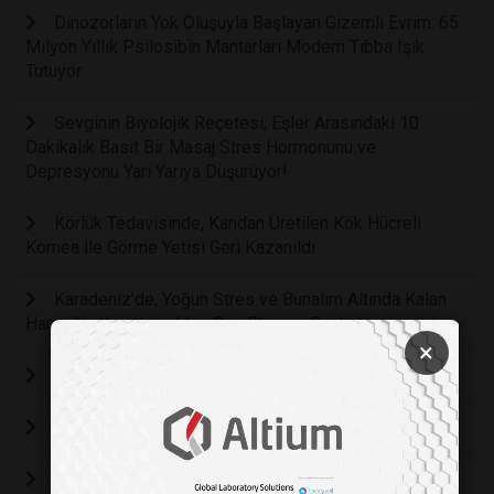
Dinozorların Yok Oluşuyla Başlayan Gizemli Evrim: 65
Milyon Yıllık Psilosibin Mantarları Modern Tıbba Işık
Tutuyor
Sevginin Biyolojik Reçetesi; Eşler Arasındaki 10
Dakikalık Basit Bir Masaj Stres Hormonunu ve
Depresyonu Yarı Yarıya Düşürüyor!
Körlük Tedavisinde, Kandan Üretilen Kök Hücreli
Kornea İle Görme Yetisi Geri Kazanıldı
Karadeniz’de, Yoğun Stres ve Bunalım Altında Kalan
Hamsiler Karadeniz’den Göç Etmeye Başladı
×
YAPAY ZEKA DESTEKLİ SANAL LABORATUVAR
BİRLİKTE BÜYÜDÜĞÜMÜZ 15. YILIMIZ!
Cleanzone 2024: Temiz odalarla geleceğe doğru