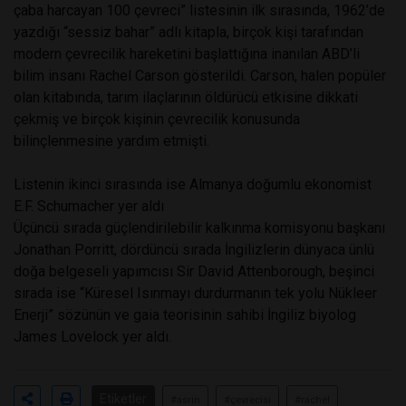
çaba harcayan 100 çevreci” listesinin ilk sırasında, 1962’de
yazdığı “sessiz bahar” adlı kitapla, birçok kişi tarafından
modern çevrecilik hareketini başlattığına inanılan ABD’li
bilim insanı Rachel Carson gösterildi. Carson, halen popüler
olan kitabında, tarım ilaçlarının öldürücü etkisine dikkati
çekmiş ve birçok kişinin çevrecilik konusunda
bilinçlenmesine yardım etmişti.
Listenin ikinci sırasında ise Almanya doğumlu ekonomist
E.F. Schumacher yer aldı
Üçüncü sırada güçlendirilebilir kalkınma komisyonu başkanı
Jonathan Porritt, dördüncü sırada İngilizlerin dünyaca ünlü
doğa belgeseli yapımcısı Sir David Attenborough, beşinci
sırada ise “Küresel Isınmayı durdurmanın tek yolu Nükleer
Enerji” sözünün ve gaia teorisinin sahibi İngiliz biyolog
James Lovelock yer aldı.
Etiketler
#asrin
#çevrecisi
#rachel