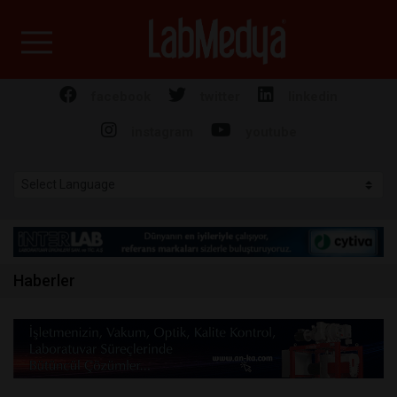
Labmedya - Laboratuv
facebook
twitter
linkedin
instagram
youtube
Haberler