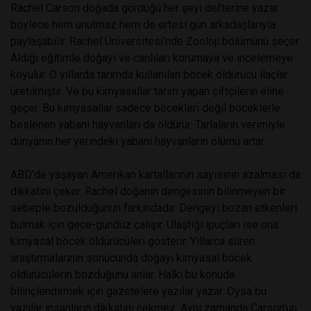
Rachel Carson doğada gördüğü her şeyi defterine yazar
böylece hem unutmaz hem de ertesi gün arkadaşlarıyla
paylaşabilir. Rachel Üniversitesi’nde Zooloji bölümünü seçer.
Aldığı eğitimle doğayı ve canlıları korumaya ve incelemeye
koyulur. O yıllarda tarımda kullanılan böcek öldürücü ilaçlar
üretilmiştir. Ve bu kimyasallar tarım yapan çiftçilerin eline
geçer. Bu kimyasallar sadece böcekleri değil böceklerle
beslenen yabani hayvanları da öldürür. Tarlaların verimiyle
dünyanın her yerindeki yabani hayvanların ölümü artar.
ABD’de yaşayan Amerikan kartallarının sayısının azalması da
dikkatini çeker. Rachel doğanın dengesinin bilinmeyen bir
sebeple bozulduğunun farkındadır. Dengeyi bozan etkenleri
bulmak için gece-gündüz çalışır. Ulaştığı ipuçları ise ona
kimyasal böcek öldürücüleri gösterir. Yıllarca süren
araştırmalarının sonucunda doğayı kimyasal böcek
öldürücülerin bozduğunu anlar. Halkı bu konuda
bilinçlendirmek için gazetelere yazılar yazar. Oysa bu
yazılar insanların dikkatini çekmez. Aynı zamanda Carson’un