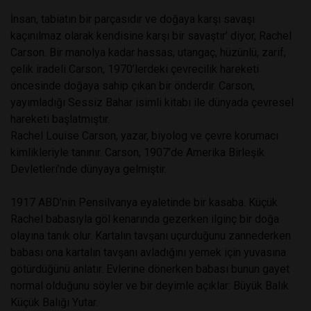
İnsan, tabiatın bir parçasıdır ve doğaya karşı savaşı
kaçınılmaz olarak kendisine karşı bir savaştır’ diyor, Rachel
Carson. Bir manolya kadar hassas, utangaç, hüzünlü, zarif,
çelik iradeli Carson, 1970’lerdeki çevrecilik hareketi
öncesinde doğaya sahip çıkan bir önderdir. Carson,
yayımladığı Sessiz Bahar isimli kitabı ile dünyada çevresel
hareketi başlatmıştır.
Rachel Louise Carson, yazar, biyolog ve çevre korumacı
kimlikleriyle tanınır. Carson, 1907’de Amerika Birleşik
Devletleri’nde dünyaya gelmiştir.
1917 ABD’nin Pensilvanya eyaletinde bir kasaba. Küçük
Rachel babasıyla göl kenarında gezerken ilginç bir doğa
olayına tanık olur. Kartalın tavşanı uçurduğunu zannederken
babası ona kartalın tavşanı avladığını yemek için yuvasına
götürdüğünü anlatır. Evlerine dönerken babası bunun gayet
normal olduğunu söyler ve bir deyimle açıklar: Büyük Balık
Küçük Balığı Yutar.