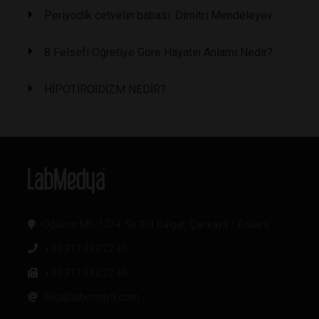
Periyodik cetvelin babası: Dimitri Mendeleyev
8 Felsefi Öğretiye Göre Hayatın Anlamı Nedir?
HİPOTİROİDİZM NEDİR?
Oğuzlar Mh. 1374. Sk 2/4 Balgat, Çankaya / Ankara
+90 312 342 22 45
+90 312 342 22 46
bilgi@labmedya.com