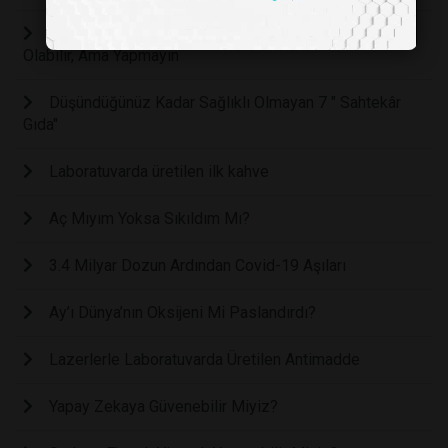
Yapay Zeka Arkadaşa Mesaj Yazmada Yardımcı
Olabilir, Ama Yapmayın
Düşündüğünüz Kadar Sağlıklı Olmayan 7 " Sahtekâr
Gıda"
Laboratuvarda üretilen ilk kahve
Aç Mıyım Yoksa Sıkıldım Mı?
3.4 Milyar Dozun Ardından Covid-19 Aşıları
Ay’ı Dünya’nın Oksijeni Mi Paslandırdı?
Lazerlerle Laboratuvarda Üretilen Antimadde
Yapay Zekaya Güvenebilir Miyiz?