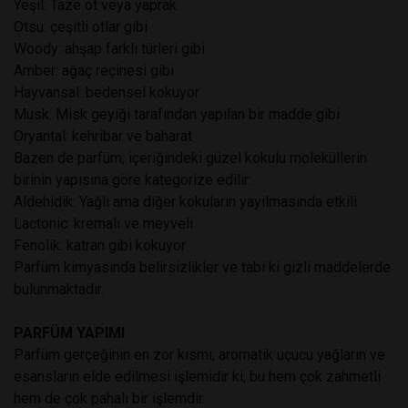
Yeşil: Taze ot veya yaprak
Otsu: çeşitli otlar gibi
Woody: ahşap farklı türleri gibi
Amber: ağaç reçinesi gibi
Hayvansal: bedensel kokuyor
Musk: Misk geyiği tarafından yapılan bir madde gibi
Oryantal: kehribar ve baharat
Bazen de parfüm; içeriğindeki güzel kokulu moleküllerin
birinin yapısına göre kategorize edilir:
Aldehidik: Yağlı ama diğer kokuların yayılmasında etkili
Lactonic: kremalı ve meyveli
Fenolik: katran gibi kokuyor
Parfüm kimyasında belirsizlikler ve tabi ki gizli maddelerde
bulunmaktadır.
PARFÜM YAPIMI
Parfüm gerçeğinin en zor kısmı; aromatik uçucu yağların ve
esansların elde edilmesi işlemidir ki, bu hem çok zahmetli
hem de çok pahalı bir işlemdir.