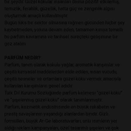
bir şeydir. Güzel kokular insanları daima pozitif etkilemiş,
temizlik, ferahlık, güzellik, hatta güç ve zenginlik algısı
oluşturmak amaçlı kullanılmıştır.
Bugün lüks bir sektör olmasına rağmen gücünden hiçbir şey
kaybetmeden, yoluna devam eden, tamamen kimya temelli
bu parfüm kavramına ve tarihsel süreçteki gelişimine bir
göz atalım.
PARFÜM NEDİR?
Parfüm, tanım olarak kokulu yağlar, aromatik karışımlar ve
çeşitli kimyasal maddelerden elde edilen, insan vücudu,
çeşitli nesneler ve ortamlara güzel koku vermek amacıyla
kullanılan karışımların genel adıdır.
Türk Dil Kurumu Sözlüğünde parfüm kelimesi “güzel koku”
ve “şişelenmiş güzel koku” olarak tanımlanmıştır.
Parfüm, kozmetik endüstrisinde en büyük rekabetin ve
prestij savaşlarının yaşandığı alanlardan biridir. Gizli
formülleri, büyük Ar-Ge laboratuvarları, ünlü isimlerin yer
aldığı reklam kampanyaları, özel tasarımlı şişeleri ve çok