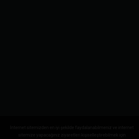
İnternet sitemizden en iyi şekilde faydalanabilmeniz ve internet
sitemize yapacağınız ziyaretleri kişiselleştirebilmek için