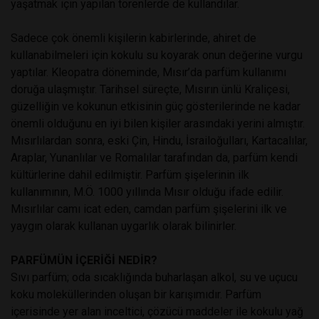
yaşatmak için yapılan törenlerde de kullandılar.
Sadece çok önemli kişilerin kabirlerinde, ahiret de
kullanabilmeleri için kokulu su koyarak onun değerine vurgu
yaptılar. Kleopatra döneminde, Mısır’da parfüm kullanımı
doruğa ulaşmıştır. Tarihsel süreçte, Mısırın ünlü Kraliçesi,
güzelliğin ve kokunun etkisinin güç gösterilerinde ne kadar
önemli olduğunu en iyi bilen kişiler arasındaki yerini almıştır.
Mısırlılardan sonra, eski Çin, Hindu, İsrailoğulları, Kartacalılar,
Araplar, Yunanlılar ve Romalılar tarafından da, parfüm kendi
kültürlerine dahil edilmiştir. Parfüm şişelerinin ilk
kullanımının, M.Ö. 1000 yıllında Mısır olduğu ifade edilir.
Mısırlılar camı icat eden, camdan parfüm şişelerini ilk ve
yaygın olarak kullanan uygarlık olarak bilinirler.
PARFÜMÜN İÇERİĞİ NEDİR?
Sıvı parfüm; oda sıcaklığında buharlaşan alkol, su ve uçucu
koku moleküllerinden oluşan bir karışımıdır. Parfüm
içerisinde yer alan inceltici, çözücü maddeler ile kokulu yağ