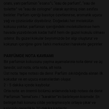
oranı, yani parfümün “esans”ı, “eau de parfum”, “eau de
toilette” ve “eau de cologne” olarak ayrılmış olan sınıfını
belirler. Parfüm içeriği basitçe özetlenirse, aromatik uçucu
yağ ve çözücüdür diyebiliriz. Doğadaki her molekülün
kokusu yoktur; parfümün içeriğindeki moleküllerinse hem
havada yüzebilecek kadar hafif hem de güzel kokulu olması
istenir. Bu güzel kokular beynimizde bir algı oluşturur ve
kokunun içeriğine göre farklı merkezleri harekete geçirirler.
PARFÜMDE NOTA KAVRAMI
Bir parfümün kokusunu yayma aşamalarına nota denir ve üç
tanedir; üst nota, orta nota, alt nota.
Üst nota: tepe notası da denir. Parfüm sıkıldığında alınan ilk
kokudur ve en uçucu esanslardan oluşur.
2 - 5 dakika içinde kaybolur.
Orta nota: en önemli bölümü anlamında kalp notası da denir.
Parfümün “tema”sını / “karakter”ini belirleyen kısmıdır. En
belirgin hali konunu cilde yerleşmesiyle ortaya çıkar ve
kalıcılığı genellikle 20 dakika kadardır.