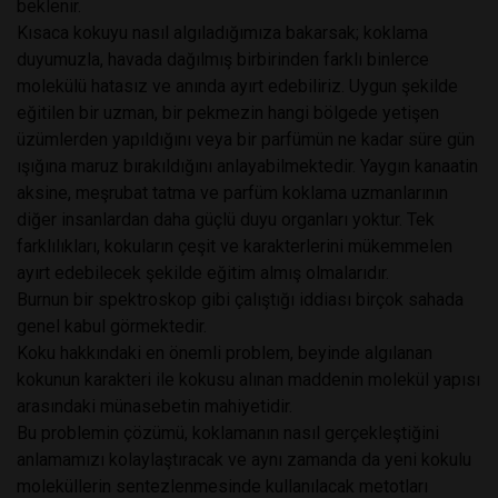
beklenir.
Kısaca kokuyu nasıl algıladığımıza bakarsak; koklama
duyumuzla, havada dağılmış birbirinden farklı binlerce
molekülü hatasız ve anında ayırt edebiliriz. Uygun şekilde
eğitilen bir uzman, bir pekmezin hangi bölgede yetişen
üzümlerden yapıldığını veya bir parfümün ne kadar süre gün
ışığına maruz bırakıldığını anlayabilmektedir. Yaygın kanaatin
aksine, meşrubat tatma ve parfüm koklama uzmanlarının
diğer insanlardan daha güçlü duyu organları yoktur. Tek
farklılıkları, kokuların çeşit ve karakterlerini mükemmelen
ayırt edebilecek şekilde eğitim almış olmalarıdır.
Burnun bir spektroskop gibi çalıştığı iddiası birçok sahada
genel kabul görmektedir.
Koku hakkındaki en önemli problem, beyinde algılanan
kokunun karakteri ile kokusu alınan maddenin molekül yapısı
arasındaki münasebetin mahiyetidir.
Bu problemin çözümü, koklamanın nasıl gerçekleştiğini
anlamamızı kolaylaştıracak ve aynı zamanda da yeni kokulu
moleküllerin sentezlenmesinde kullanılacak metotları