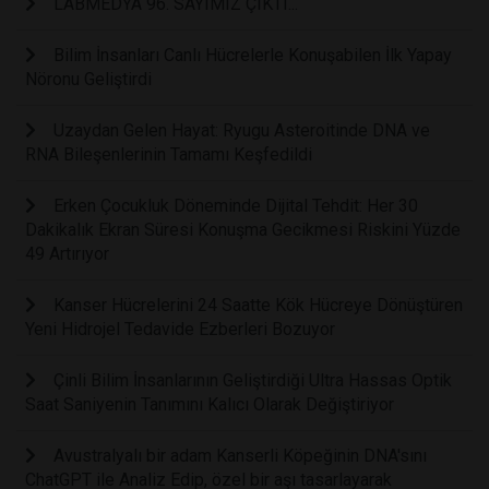
LABMEDYA 96. SAYIMIZ ÇIKTI...
Bilim İnsanları Canlı Hücrelerle Konuşabilen İlk Yapay
Nöronu Geliştirdi
Uzaydan Gelen Hayat: Ryugu Asteroitinde DNA ve
RNA Bileşenlerinin Tamamı Keşfedildi
Erken Çocukluk Döneminde Dijital Tehdit: Her 30
Dakikalık Ekran Süresi Konuşma Gecikmesi Riskini Yüzde
49 Artırıyor
Kanser Hücrelerini 24 Saatte Kök Hücreye Dönüştüren
Yeni Hidrojel Tedavide Ezberleri Bozuyor
Çinli Bilim İnsanlarının Geliştirdiği Ultra Hassas Optik
Saat Saniyenin Tanımını Kalıcı Olarak Değiştiriyor
Avustralyalı bir adam Kanserli Köpeğinin DNA'sını
ChatGPT ile Analiz Edip, özel bir aşı tasarlayarak