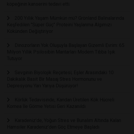
köpeğinin kanserini tedavi etti.
200 Yıllık Yaşam Mümkün mü? Grönland Balinalarında
Keşfedilen "Süper Güç" Proteini Yaşlanma Algımızı
Kökünden Değiştiriyor
Dinozorların Yok Oluşuyla Başlayan Gizemli Evrim: 65
Milyon Yıllık Psilosibin Mantarları Modern Tıbba Işık
Tutuyor
Sevginin Biyolojik Reçetesi; Eşler Arasındaki 10
Dakikalık Basit Bir Masaj Stres Hormonunu ve
Depresyonu Yarı Yarıya Düşürüyor!
Körlük Tedavisinde, Kandan Üretilen Kök Hücreli
Kornea İle Görme Yetisi Geri Kazanıldı
Karadeniz’de, Yoğun Stres ve Bunalım Altında Kalan
Hamsiler Karadeniz’den Göç Etmeye Başladı