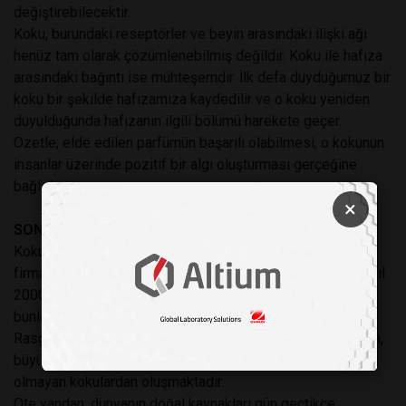
değiştirebilecektir.
Koku, burundaki reseptörler ve beyin arasındaki ilişki ağı
henüz tam olarak çözümlenebilmiş değildir. Koku ile hafıza
arasındaki bağıntı ise muhteşemdir. İlk defa duyduğumuz bir
koku bir şekilde hafızamıza kaydedilir ve o koku yeniden
duyulduğunda hafızanın ilgili bölümü harekete geçer.
Özetle; elde edilen parfümün başarılı olabilmesi, o kokunun
insanlar üzerinde pozitif bir algı oluşturması gerçeğine
bağlıdır.
×
SONUÇLAR
Koku geliştirme, çok masraflı bir iştir. Yeni koku geliştiren
firmalar onlarca uzman kimyager istihdam ederler ve her yıl
2000’e yakın yeni molekül sentezlemelerine rağmen
bunlardan ancak bir veya birkaçı piyasaya sürülür.
Rasgele geliştirilen ürünlerin bir kısmı zehirli maddelerden,
büyük çoğunluğu ise karakteri, çeşidi ve etkisi uygun
olmayan kokulardan oluşmaktadır.
Öte yandan, dünyanın doğal kaynakları gün geçtikçe