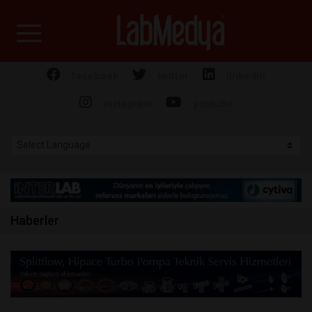
Labmedya - Laboratuv
facebook
twitter
linkedin
instagram
youtube
Haberler