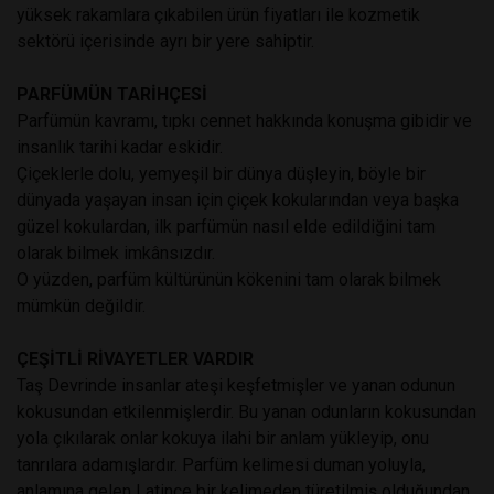
yüksek rakamlara çıkabilen ürün fiyatları ile kozmetik
sektörü içerisinde ayrı bir yere sahiptir.
PARFÜMÜN TARİHÇESİ
Parfümün kavramı, tıpkı cennet hakkında konuşma gibidir ve
insanlık tarihi kadar eskidir.
Çiçeklerle dolu, yemyeşil bir dünya düşleyin, böyle bir
dünyada yaşayan insan için çiçek kokularından veya başka
güzel kokulardan, ilk parfümün nasıl elde edildiğini tam
olarak bilmek imkânsızdır.
O yüzden, parfüm kültürünün kökenini tam olarak bilmek
mümkün değildir.
ÇEŞİTLİ RİVAYETLER VARDIR
Taş Devrinde insanlar ateşi keşfetmişler ve yanan odunun
kokusundan etkilenmişlerdir. Bu yanan odunların kokusundan
yola çıkılarak onlar kokuya ilahi bir anlam yükleyip, onu
tanrılara adamışlardır. Parfüm kelimesi duman yoluyla,
anlamına gelen Latince bir kelimeden türetilmiş olduğundan,