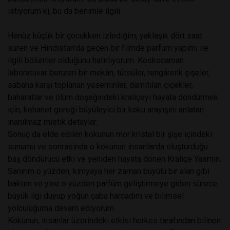
istiyorum ki, bu da benimle ilgili.
Henüz küçük bir çocukken izlediğim, yaklaşık dört saat
süren ve Hindistan’da geçen bir filmde parfüm yapımı ile
ilgili bölümler olduğunu hatırlıyorum. Koskocaman
laboratuvar benzeri bir mekân, tütsüler, rengârenk şişeler,
sabaha karşı toplanan yaseminler, damıtılan çiçekler,
baharatlar ve ölüm döşeğindeki kraliçeyi hayata döndürmek
için, kehanet gereği büyüleyici bir koku arayışını anlatan
inanılmaz mistik detaylar.
Sonuç da elde edilen kokunun mor kristal bir şişe içindeki
sunumu ve sonrasında o kokunun insanlarda oluşturduğu
baş döndürücü etki ve yeniden hayata dönen Kraliçe Yasmin.
Sanırım o yüzden, kimyaya her zaman büyülü bir alan gibi
baktım ve yine o yüzden parfüm geliştirmeye giden sürece
büyük ilgi duyup yoğun çaba harcadım ve bilimsel
yolculuğuma devam ediyorum.
Kokunun, insanlar üzerindeki etkisi herkes tarafından bilinen