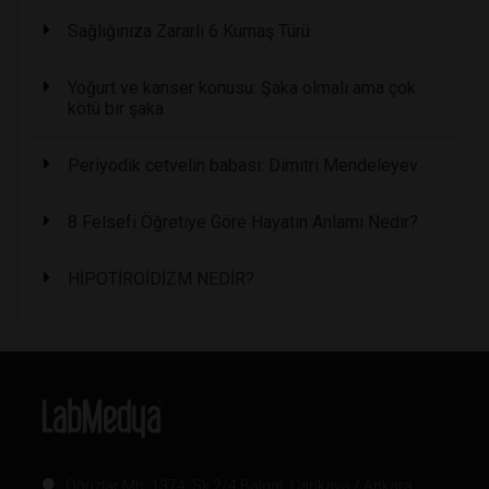
Sağlığınıza Zararlı 6 Kumaş Türü
Yoğurt ve kanser konusu: Şaka olmalı ama çok
kötü bir şaka
Periyodik cetvelin babası: Dimitri Mendeleyev
8 Felsefi Öğretiye Göre Hayatın Anlamı Nedir?
HİPOTİROİDİZM NEDİR?
Oğuzlar Mh. 1374. Sk 2/4 Balgat, Çankaya / Ankara