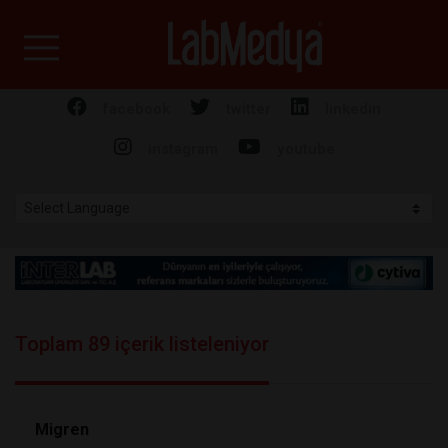
Labmedya - Laboratuv
facebook
twitter
linkedin
instagram
youtube
Toplam 89 içerik listeleniyor
Migren