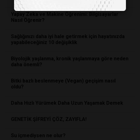
Yapay Zeka ve Makine Öğrenimi: Bilgisayarlar
Nasıl Öğrenir?
Sağlığınızı daha iyi hale getirmek için hayatınızda
yapabileceğiniz 10 değişiklik
Biyolojik yaşlanma, kronik yaşlanmaya göre neden
daha önemli?
Bitki bazlı beslenmeye (Vegan) geçişim nasıl
oldu?
Daha Hızlı Yürümek Daha Uzun Yaşamak Demek
GENETİK ŞİFREYİ ÇÖZ, ZAYIFLA!
Su içmediysen ne olur?