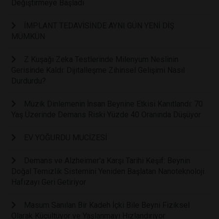
Değiştirmeye Başladı
İMPLANT TEDAVİSİNDE AYNI GÜN YENİ DİŞ
MÜMKÜN
Z Kuşağı Zeka Testlerinde Milenyum Neslinin
Gerisinde Kaldı: Dijitalleşme Zihinsel Gelişimi Nasıl
Durdurdu?
Müzik Dinlemenin İnsan Beynine Etkisi Kanıtlandı: 70
Yaş Üzerinde Demans Riski Yüzde 40 Oranında Düşüyor
EV YOĞURDU MUCİZESİ
Demans ve Alzheimer'a Karşı Tarihi Keşif: Beynin
Doğal Temizlik Sistemini Yeniden Başlatan Nanoteknoloji
Hafızayı Geri Getiriyor
Masum Sanılan Bir Kadeh İçki Bile Beyni Fiziksel
Olarak Küçültüyor ve Yaşlanmayı Hızlandırıyor