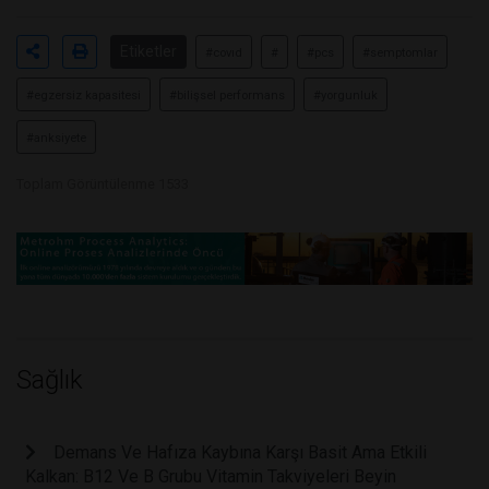
Etiketler
#covıd
#
#pcs
#semptomlar
#egzersiz kapasitesi
#bilişsel performans
#yorgunluk
#anksiyete
Toplam Görüntülenme 1533
Sağlık
Demans Ve Hafıza Kaybına Karşı Basit Ama Etkili
Kalkan: B12 Ve B Grubu Vitamin Takviyeleri Beyin