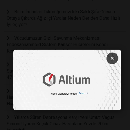
Bilim İnsanları Tükürüğümüzdeki Saklı Şifa Gücünü
Ortaya Çıkardı: Ağız İçi Yaralar Neden Deriden Daha Hızlı
İyileşiyor?
Vücudumuzun Gizli Savunma Mekanizması:
Endokannabinoid Sistem Kanser Hücrelerini Kendi
Kendini Yok Etmeye Zorlayabilir
×
Beyin Sağlığını Koruyan Gizli Kahraman: Haftada
Sadece Bir Yumurta Tüketmek Alzheimer Riskini Yüzde
47 Oranında Azaltabilir
Kemoterapinin Sonunu Getirebilecek Keşif: Işıkla
Harekete Geçen Mikroskobik Moleküller Kanser
Hücrelerinin Yüzde 99'unu Yok Etti
Yıllarca Süren Depresyona Karşı Yeni Umut: Vagus
Sinirini Uyaran Küçük Cihaz Hastaların Yüzde 70'ini