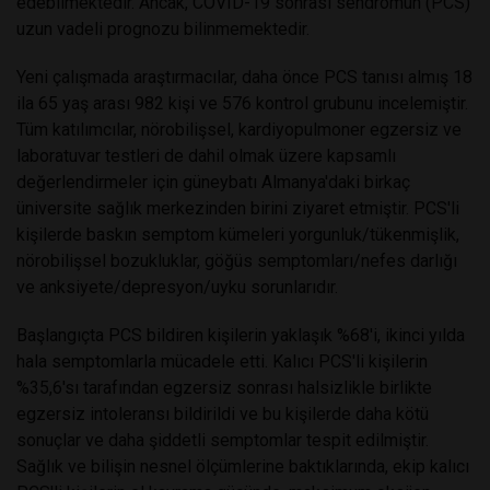
edebilmektedir. Ancak, COVID-19 sonrası sendromun (PCS)
uzun vadeli prognozu bilinmemektedir.
Yeni çalışmada araştırmacılar, daha önce PCS tanısı almış 18
ila 65 yaş arası 982 kişi ve 576 kontrol grubunu incelemiştir.
Tüm katılımcılar, nörobilişsel, kardiyopulmoner egzersiz ve
laboratuvar testleri de dahil olmak üzere kapsamlı
değerlendirmeler için güneybatı Almanya'daki birkaç
üniversite sağlık merkezinden birini ziyaret etmiştir. PCS'li
kişilerde baskın semptom kümeleri yorgunluk/tükenmişlik,
nörobilişsel bozukluklar, göğüs semptomları/nefes darlığı
ve anksiyete/depresyon/uyku sorunlarıdır.
Başlangıçta PCS bildiren kişilerin yaklaşık %68'i, ikinci yılda
hala semptomlarla mücadele etti. Kalıcı PCS'li kişilerin
%35,6'sı tarafından egzersiz sonrası halsizlikle birlikte
egzersiz intoleransı bildirildi ve bu kişilerde daha kötü
sonuçlar ve daha şiddetli semptomlar tespit edilmiştir.
Sağlık ve bilişin nesnel ölçümlerine baktıklarında, ekip kalıcı