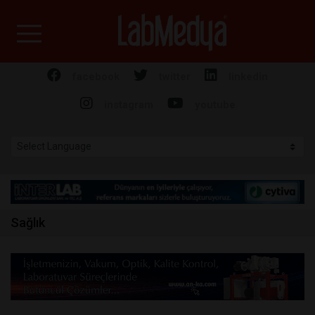
Labmedya - Laboratuv
facebook
twitter
linkedin
instagram
youtube
Sağlık