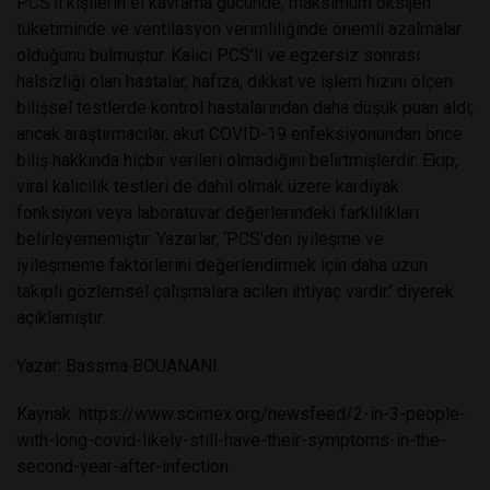
PCS'li kişilerin el kavrama gücünde, maksimum oksijen
tüketiminde ve ventilasyon verimliliğinde önemli azalmalar
olduğunu bulmuştur. Kalıcı PCS'li ve egzersiz sonrası
halsizliği olan hastalar, hafıza, dikkat ve işlem hızını ölçen
bilişsel testlerde kontrol hastalarından daha düşük puan aldı;
ancak araştırmacılar, akut COVID-19 enfeksiyonundan önce
biliş hakkında hiçbir verileri olmadığını belirtmişlerdir. Ekip,
viral kalıcılık testleri de dahil olmak üzere kardiyak
fonksiyon veya laboratuvar değerlerindeki farklılıkları
belirleyememiştir. Yazarlar, ‘PCS'den iyileşme ve
iyileşmeme faktörlerini değerlendirmek için daha uzun
takipli gözlemsel çalışmalara acilen ihtiyaç vardır.’ diyerek
açıklamıştır.
Yazar: Bassma BOUANANI
Kaynak: https://www.scimex.org/newsfeed/2-in-3-people-
with-long-covid-likely-still-have-their-symptoms-in-the-
second-year-after-infection