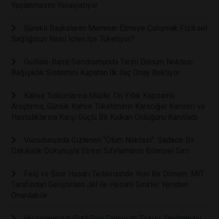
Yaşlanmasını Yavaşlatıyor
Sürekli Başkalarını Memnun Etmeye Çalışmak Fiziksel
Sağlığınızı Nasıl İçten İçe Tüketiyor?
Guillain-Barré Sendromunda Tarihi Dönüm Noktası:
Bağışıklık Sistemini Kapatan İlk İlaç Onay Bekliyor
Kahve Tutkunlarına Müjde: On Yıllık Kapsamlı
Araştırma, Günlük Kahve Tüketiminin Karaciğer Kanseri ve
Hastalıklarına Karşı Güçlü Bir Kalkan Olduğunu Kanıtladı
Vücudunuzda Gizlenen "Ölüm Noktası": Sadece Bir
Dakikalık Dokunuşla Stresi Sıfırlamanın Bilimsel Sırrı
Felç ve Sinir Hasarı Tedavisinde Yeni Bir Dönem: MIT
Tarafından Geliştirilen Jel ile Hasarlı Sinirler Yeniden
Onarılabilir
Hücrelerinizin Gizli Geri Dönüşüm Tesisi: Yaşlanmayı